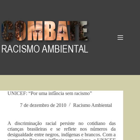
Pular
para
o
conteúdo
UNICEF: “Por uma infância sem racismo”
7 de dezembro de 2010
Racismo Ambiental
A discriminação racial persiste no cotidiano das
crianças brasileiras e se reflete nos números da
desigualdade entre negros, indígenas e brancos. Com a