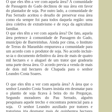
O que eles têm a ver com aquela área? A comunidade
de Passagem do Gado declinou de sua área em favor
do plantador de soja. Por outro lado, a comunidade de
Pau Serrado aceitou o desafio de preservar essa área
como ela sempre foi para todos daquela região: uma
área coletiva de extrativismo e de roça da agricultura
familiar.
O que eles têm a ver com aquela área? De fato, aquela
área pertence à comunidade de Passagem do Gado,
município de Barreirinhas. Ainda por cima, o Instituto
de Terras do Maranhão empurrava a comunidade para
um acordo com o produtor de soja. No acordo incluir-
se-ia o documento definitivo da área de mais de quatro
mil hectares e o aluguel de um trator que gradearia
uma parte dessa área. O acordo previa a venda de mais
de dois mil hectares de Chapada para o senhor
Leandro Costa Soares.
O que eles têm a ver com aquela área? A área que o
senhor Leandro Costa Soares insistia em desmatar para
o plantio de soja ficava à beira do rio Preguiças.
Segundo moradores do Pau Serrado, alguém
pesquisara aquele trecho e encontrara potencial para a
soja. O senhor Leandro auxiliado por tratores e
tratoristas iria desmatar mais de quinhentos hectares