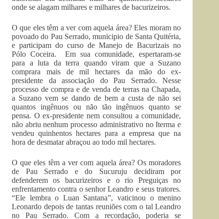
onde se alagam milhares e milhares de bacurizeiros.
O que eles têm a ver com aquela área? Eles moram no
povoado do Pau Serrado, municipio de Santa Quitéria,
e participam do curso de Manejo de Bacurizais no
Pólo Coceira. Em sua comunidade, espertaram-se
para a luta da terra quando viram que a Suzano
comprara mais de mil hectares da mão do ex-
presidente da associação do Pau Serrado. Nesse
processo de compra e de venda de terras na Chapada,
a Suzano vem se dando de bem a custa de não sei
quantos ingênuos ou não tão ingênuos quanto se
pensa. O ex-presidente nem consultou a comunidade,
não abriu nenhum processo administrativo no Iterma e
vendeu quinhentos hectares para a empresa que na
hora de desmatar abraçou ao todo mil hectares.
O que eles têm a ver com aquela área? Os moradores
de Pau Serrado e do Sucuruju decidiram por
defenderem os bacurizeiros e o rio Preguiças no
enfrentamento contra o senhor Leandro e seus tratores.
“Ele lembra o Luan Santana”, vaticinou o menino
Leonardo depois de tantas reuniões com o tal Leandro
no Pau Serrado. Com a recordação, poderia se