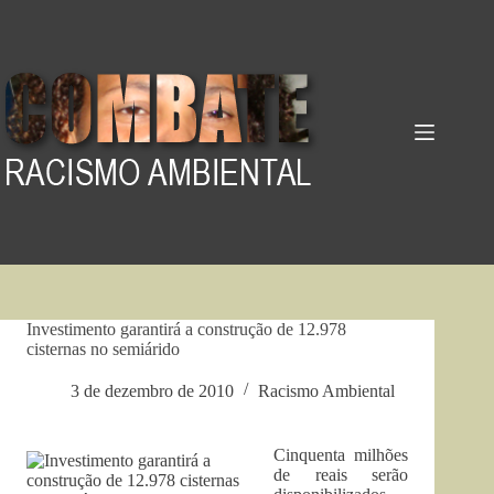
Pular
para
o
conteúdo
Investimento garantirá a construção de 12.978
cisternas no semiárido
3 de dezembro de 2010
Racismo Ambiental
Cinquenta milhões
de reais serão