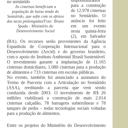
disponibilizados
para a construção
As cisternas beneficiam a
de 12.978 cisternas
população de baixa renda do
no Semiárido. O
Semiárido, que sofre com os efeitos
anúncio foi feito
das secas prolongadas/Foto: Bruno
em um evento
Spada - Ministério do
Desenvolvimento Social
nesta quinta-feira
(2), em Salvador
(BA). Os recursos serão provenientes da Agência
Espanhola de Cooperação Internacional para o
Desenvolvimento (Aecid) e do governo brasileiro,
com o apoio do Instituto Ambiental Brasil Sustentável.
O investimento garante a implantação de 11.165
cisternas domiciliares, 1.080 cisternas para a produção
de alimentos e 733 cisternas em escolas públicas.
No evento, também foi anunciado a assinatura do
Termo de Parceria com a Articulação no Semiárido
(ASA), reeditando a parceria que vem sendo
conduzida desde 2003. O investimento de R$ 26
milhões viabilizará a construção de mais 2.014
cisternas calçadão, 78 barragens subterrâneas e 78
tanques de pedra – todas tecnologias sociais voltadas
para a produção de alimentos.
Entre os projetos do Ministério do Desenvolvimento