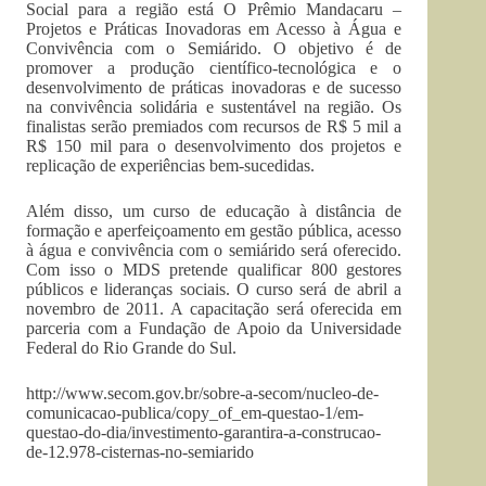
Social para a região está O Prêmio Mandacaru –
Projetos e Práticas Inovadoras em Acesso à Água e
Convivência com o Semiárido. O objetivo é de
promover a produção científico-tecnológica e o
desenvolvimento de práticas inovadoras e de sucesso
na convivência solidária e sustentável na região. Os
finalistas serão premiados com recursos de R$ 5 mil a
R$ 150 mil para o desenvolvimento dos projetos e
replicação de experiências bem-sucedidas.
Além disso, um curso de educação à distância de
formação e aperfeiçoamento em gestão pública, acesso
à água e convivência com o semiárido será oferecido.
Com isso o MDS pretende qualificar 800 gestores
públicos e lideranças sociais. O curso será de abril a
novembro de 2011. A capacitação será oferecida em
parceria com a Fundação de Apoio da Universidade
Federal do Rio Grande do Sul.
http://www.secom.gov.br/sobre-a-secom/nucleo-de-
comunicacao-publica/copy_of_em-questao-1/em-
questao-do-dia/investimento-garantira-a-construcao-
de-12.978-cisternas-no-semiarido