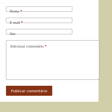
Nome
*
E-mail
*
Site
Adicionar comentário
*
Publicar comentário