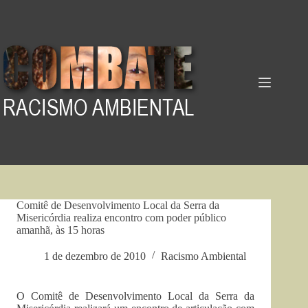
Pular
para
o
conteúdo
Comitê de Desenvolvimento Local da Serra da
Misericórdia realiza encontro com poder público
amanhã, às 15 horas
1 de dezembro de 2010
Racismo Ambiental
O Comitê de Desenvolvimento Local da Serra da