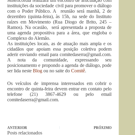
Misericórdia realizará um encontro de articulação com
instituições da sociedade civil para promover o diálogo
com o Poder Público. A reunião será manhã, 2 de
dezembro (quinta-feira), às 15h, na sede do Instituto
raízes em Movimento (Rua Diogo de Brito, 245 –
Ramos). Na ocasião, será apresentada a proposta de
uma agenda propositiva para a área, que engloba o
Complexo do Alemão.
As instituições locais, as de atuação mais ampla e os
cidadãos que apoiam essa posição coletiva podem
aderir enviando email para
comitedaserra@gmail.com
.
A nota da comunidade, expressando seu
posicionamento e propondo a agenda de diálogo, pode
ser lida neste
Blog
ou no saite do
Comitê
.
Os veículos de imprensa interessados em cobrir o
encontro de quinta-feira devem entrar em contato pelo
telefone (21) 3867-4629 ou pelo email
comitedaserra@gmail.com
.
ANTERIOR
PRÓXIMO
Posts relacionados