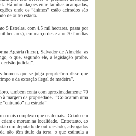
l. Há intimidações entre famílias acampadas,
 regiões onde os “ânimos” estão acirrados são
do de outro estado.
 5 Estrelas, com 4,5 mil hectares, passa por
l hectares), em março deste ano 70 famílias
rma Agrária (Incra), Salvador de Almeida, as
go, o que, segundo ele, a legislação proíbe.
decisão judicial”.
s homens que se julga proprietário disse que
rimpo e da extração ilegal de madeira”.
modoro, também conta com aproximadamente 70
ando à margem da propriedade. “Colocaram uma
e “entrando” na estrada”.
lema mais complexo que os demais. Criado em
, criam e moram na localidade. Entretanto, ao
 estão um deputado de outro estado, advogados
a não têm título da terra, o que estimula a