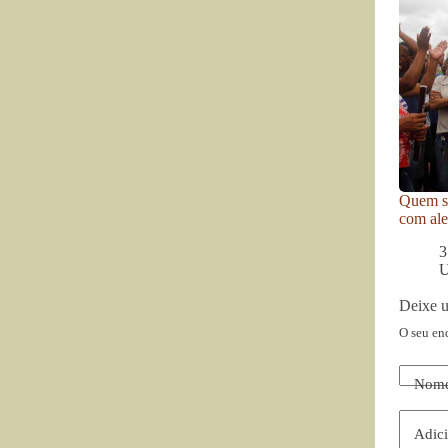
Quem se
com ale
3
U
Deixe 
O seu en
Nom
Adici