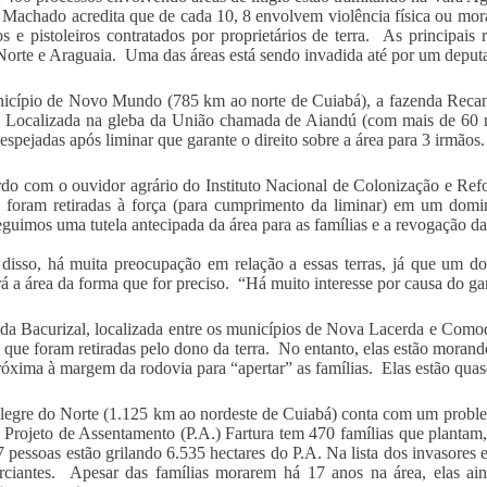
Machado acredita que de cada 10, 8 envolvem violência física ou mora
os e pistoleiros contratados por proprietários de terra. As principais
Norte e Araguaia. Uma das áreas está sendo invadida até por um deputa
cípio de Novo Mundo (785 km ao norte de Cuiabá), a fazenda Recanto
 Localizada na gleba da União chamada de Aiandú (com mais de 60 mi
espejadas após liminar que garante o direito sobre a área para 3 irmãos.
do com o ouvidor agrário do Instituto Nacional de Colonização e Refo
s foram retiradas à força (para cumprimento da liminar) em um domin
uimos uma tutela antecipada da área para as famílias e a revogação da 
disso, há muita preocupação em relação a essas terras, já que um do
rá a área da forma que for preciso. “Há muito interesse por causa do ga
da Bacurizal, localizada entre os municípios de Nova Lacerda e Co
s que foram retiradas pelo dono da terra. No entanto, elas estão mor
róxima à margem da rodovia para “apertar” as famílias. Elas estão quas
legre do Norte (1.125 km ao nordeste de Cuiabá) conta com um prob
 Projeto de Assentamento (P.A.) Fartura tem 470 famílias que plantam
 pessoas estão grilando 6.535 hectares do P.A. Na lista dos invasores
ciantes. Apesar das famílias morarem há 17 anos na área, elas aind