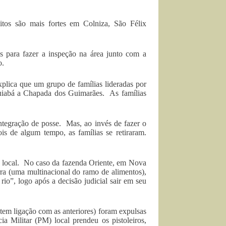
tos são mais fortes em Colniza, São Félix
os para fazer a inspeção na área junto com a
o.
plica que um grupo de famílias lideradas por
uiabá a Chapada dos Guimarães. As famílias
ntegração de posse. Mas, ao invés de fazer o
s de algum tempo, as famílias se retiraram.
do local. No caso da fazenda Oriente, em Nova
rra (uma multinacional do ramo de alimentos),
rio”, logo após a decisão judicial sair em seu
 tem ligação com as anteriores) foram expulsas
a Militar (PM) local prendeu os pistoleiros,