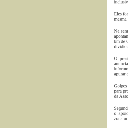
inclusi
Eles fo
mesma t
Na sema
apontan
km de C
dividido
O presi
anunci
informo
apurar 
Golpes
para pr
da Asso
Segund
o apoi
zona ur