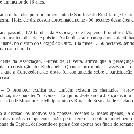
ve um menor de 16 anos.
ram contratados por um comerciante de São José do Rio Claro (315 km a
erra. Hoje, ele diz possuir aproximadamente 400 hectares dessa área di
na passada, 172 famílias da Associação de Pequenos Produtores Mon
do uma tentativa de expulsão. As famílias afirmam que mais de 40 bar
uiabá, no distrito do Coxipó do Ouro. Ela mede 1.350 hectares, sendo
s a cada família.
dente da Associação, Gilmar de Oliveira, afirma que a perseguição 
ada a construção do Rodoanel. Quando procurada, a assessoria de 
u que a Corregedoria do órgão foi comunicada sobre a participação
o caso.
 – O promotor explica que também existem os chamados “aprove
oduzir, mas para ter “chácaras”. Em julho deste ano, a Justiça decidiu
ciação de Moradores e Miniprodutores Rurais de Sesmaria de Caetano
o a decisão, os motivos são “posses recentes (2 meses apenas); a
o dos órgãos competentes; não pertencerem a nenhum movimento soc
bana da Capital, deslocando-se para a área apenas nos finais de semana