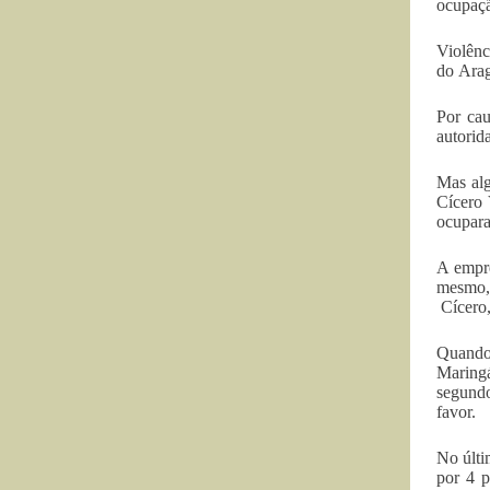
ocupaçã
Violên
do Arag
Por cau
autorid
Mas alg
Cícero 
ocupara
A empre
mesmo, 
Cícero,
Quando 
Maringá
segundo
favor.
No últi
por 4 p