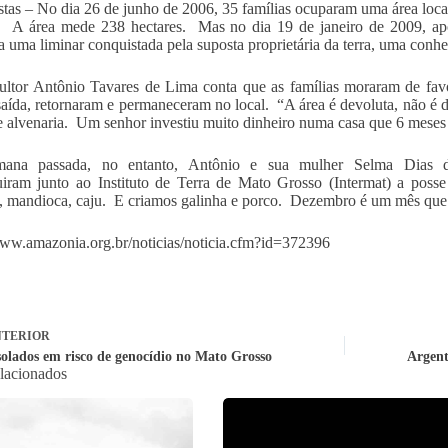
tas – No dia 26 de junho de 2006, 35 famílias ocuparam uma área loca
 A área mede 238 hectares. Mas no dia 19 de janeiro de 2009, após
a uma liminar conquistada pela suposta proprietária da terra, uma conhe
ultor Antônio Tavares de Lima conta que as famílias moraram de fav
saída, retornaram e permaneceram no local. “A área é devoluta, não é 
e alvenaria. Um senhor investiu muito dinheiro numa casa que 6 meses
ana passada, no entanto, Antônio e sua mulher Selma Dias 
iram junto ao Instituto de Terra de Mato Grosso (Intermat) a posse
, mandioca, caju. E criamos galinha e porco. Dezembro é um mês que 
www.amazonia.org.br/noticias/noticia.cfm?id=372396
TERIOR
isolados em risco de genocídio no Mato Grosso
Argent
elacionados