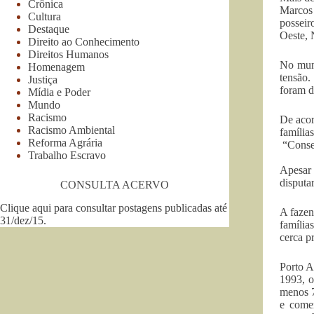
Crônica
Marcos 
Cultura
posseir
Destaque
Oeste, 
Direito ao Conhecimento
Direitos Humanos
No muni
Homenagem
tensão.
Justiça
foram d
Mídia e Poder
Mundo
Racismo
De acor
Racismo Ambiental
família
Reforma Agrária
“Conseg
Trabalho Escravo
Apesar 
disputa
CONSULTA ACERVO
Clique aqui para consultar postagens publicadas até
A fazen
31/dez/15
.
família
cerca p
Porto A
1993, o
menos 7
e comer