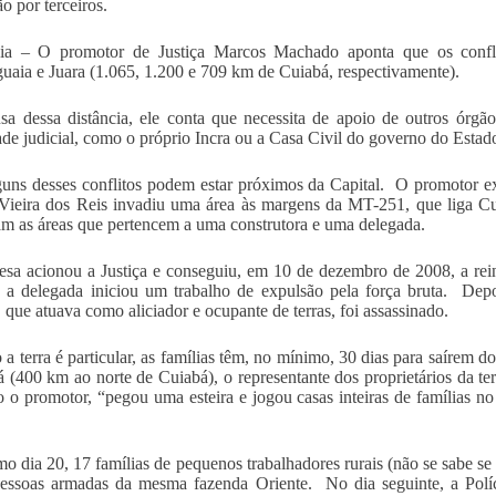
o por terceiros.
cia – O promotor de Justiça Marcos Machado aponta que os confli
uaia e Juara (1.065, 1.200 e 709 km de Cuiabá, respectivamente).
sa dessa distância, ele conta que necessita de apoio de outros órgã
ade judicial, como o próprio Incra ou a Casa Civil do governo do Estad
uns desses conflitos podem estar próximos da Capital. O promotor ex
Vieira dos Reis invadiu uma área às margens da MT-251, que liga C
m as áreas que pertencem a uma construtora e uma delegada.
sa acionou a Justiça e conseguiu, em 10 de dezembro de 2008, a rei
a delegada iniciou um trabalho de expulsão pela força bruta. Depoi
 que atuava como aliciador e ocupante de terras, foi assassinado.
a terra é particular, as famílias têm, no mínimo, 30 dias para saírem 
 (400 km ao norte de Cuiabá), o representante dos proprietários da te
 o promotor, “pegou uma esteira e jogou casas inteiras de famílias no 
mo dia 20, 17 famílias de pequenos trabalhadores rurais (não se sabe se
essoas armadas da mesma fazenda Oriente. No dia seguinte, a Políci