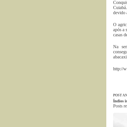
Conquis
Cuiabá.
devido 
O agric
após a 
casas d
Na sem
consegu
abacaxi
http://
POST
AN
Índios 
Posts r