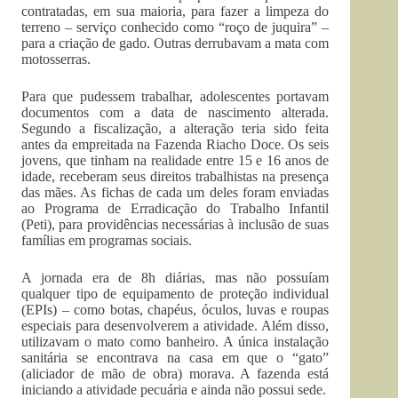
contratadas, em sua maioria, para fazer a limpeza do
terreno – serviço conhecido como “roço de juquira” –
para a criação de gado. Outras derrubavam a mata com
motosserras.
Para que pudessem trabalhar, adolescentes portavam
documentos com a data de nascimento alterada.
Segundo a fiscalização, a alteração teria sido feita
antes da empreitada na Fazenda Riacho Doce. Os seis
jovens, que tinham na realidade entre 15 e 16 anos de
idade, receberam seus direitos trabalhistas na presença
das mães. As fichas de cada um deles foram enviadas
ao Programa de Erradicação do Trabalho Infantil
(Peti), para providências necessárias à inclusão de suas
famílias em programas sociais.
A jornada era de 8h diárias, mas não possuíam
qualquer tipo de equipamento de proteção individual
(EPIs) – como botas, chapéus, óculos, luvas e roupas
especiais para desenvolverem a atividade. Além disso,
utilizavam o mato como banheiro. A única instalação
sanitária se encontrava na casa em que o “gato”
(aliciador de mão de obra) morava. A fazenda está
iniciando a atividade pecuária e ainda não possui sede.