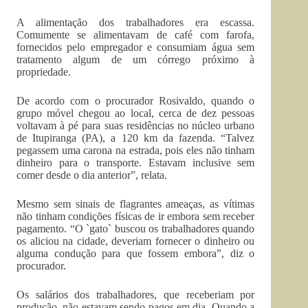
A alimentação dos trabalhadores era escassa.
Comumente se alimentavam de café com farofa,
fornecidos pelo empregador e consumiam água sem
tratamento algum de um córrego próximo à
propriedade.
De acordo com o procurador Rosivaldo, quando o
grupo móvel chegou ao local, cerca de dez pessoas
voltavam à pé para suas residências no núcleo urbano
de Itupiranga (PA), a 120 km da fazenda. “Talvez
pegassem uma carona na estrada, pois eles não tinham
dinheiro para o transporte. Estavam inclusive sem
comer desde o dia anterior”, relata.
Mesmo sem sinais de flagrantes ameaças, as vítimas
não tinham condições físicas de ir embora sem receber
pagamento. “O `gato` buscou os trabalhadores quando
os aliciou na cidade, deveriam fornecer o dinheiro ou
alguma condução para que fossem embora”, diz o
procurador.
Os salários dos trabalhadores, que receberiam por
produção, não estavam sendo pagos em dia. Quando a