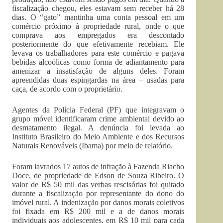
fiscalização chegou, eles estavam sem receber há 28
dias. O “gato” mantinha uma conta pessoal em um
comércio próximo à propriedade rural, onde o que
comprava aos empregados era descontado
posteriormente do que efetivamente recebiam. Ele
levava os trabalhadores para este comércio e pagava
bebidas alcoólicas como forma de adiantamento para
amenizar a insatisfação de alguns deles. Foram
apreendidas duas espingardas na área – usadas para
caça, de acordo com o proprietário.
Agentes da Polícia Federal (PF) que integravam o
grupo móvel identificaram crime ambiental devido ao
desmatamento ilegal. A denúncia foi levada ao
Instituto Brasileiro do Meio Ambiente e dos Recursos
Naturais Renováveis (Ibama) por meio de relatório.
Foram lavrados 17 autos de infração à Fazenda Riacho
Doce, de propriedade de Edson de Souza Ribeiro. O
valor de R$ 50 mil das verbas rescisórias foi quitado
durante a fiscalização por representante do dono do
imóvel rural. A indenização por danos morais coletivos
foi fixada em R$ 200 mil e a de danos morais
individuais aos adolescentes, em R$ 10 mil para cada