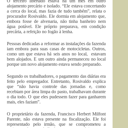
O terceiro libertado estava há um mês em outro
alojamento precário e isolado. “Ele estava concertando
a cerca do local, mas fazia de tudo também”, relata o
procurador Rosivaldo. Ele dormia em alojamento que,
embora fosse de alvenaria, não tinha banheiro nem
água potável. Ele próprio preparava, em condição
precária, a refeição no fogão à lenha.
Pessoas dedicadas a reformar as instalações da fazenda
iam embora para suas casas de motocicletas. Outros,
como um que estava há seis anos no local, estavam
bem alojados. E um outro ainda permaneceu no local
porque um novo alojamento estava sendo preparado.
Segundo os trabalhadores, o pagamento das diárias era
feito pelo empregador. Entretanto, Rosivaldo explica
que “não havia controle das jornadas e, como
recebiam por área limpa do pasto, trabalhavam durante
o dia todo. O que eles pudessem fazer para ganharem
mais, eles faziam”.
O proprietário da fazenda, Francisco Herbert Milfont
Parente, não estava presente na fiscalização. Ele foi
representado pelo irmão, que se comprometeu a