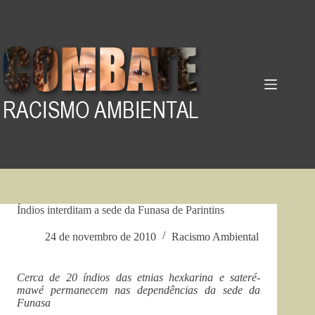
Pular
para
o
conteúdo
Índios interditam a sede da Funasa de Parintins
24 de novembro de 2010
Racismo Ambiental
Cerca de 20 índios das etnias hexkarina e sateré-
mawé permanecem nas dependências da sede da
Funasa