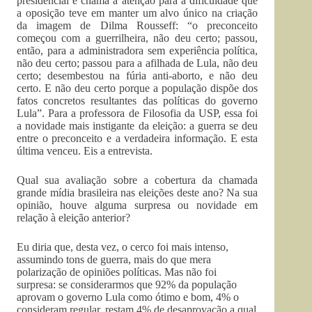
presidencial e chama a atenção para a dificuldade que
a oposição teve em manter um alvo único na criação
da imagem de Dilma Rousseff: “o preconceito
começou com a guerrilheira, não deu certo; passou,
então, para a administradora sem experiência política,
não deu certo; passou para a afilhada de Lula, não deu
certo; desembestou na fúria anti-aborto, e não deu
certo. E não deu certo porque a população dispõe dos
fatos concretos resultantes das políticas do governo
Lula”. Para a professora de Filosofia da USP, essa foi
a novidade mais instigante da eleição: a guerra se deu
entre o preconceito e a verdadeira informação. E esta
última venceu. Eis a entrevista.
Qual sua avaliação sobre a cobertura da chamada
grande mídia brasileira nas eleições deste ano? Na sua
opinião, houve alguma surpresa ou novidade em
relação à eleição anterior?
Eu diria que, desta vez, o cerco foi mais intenso,
assumindo tons de guerra, mais do que mera
polarização de opiniões políticas. Mas não foi
surpresa: se considerarmos que 92% da população
aprovam o governo Lula como ótimo e bom, 4% o
consideram regular, restam 4% de desaprovação a qual