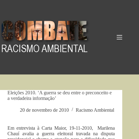
Pular
para
o
conteúdo
Eleições 2010. ‘A guerra se deu entre o preconceito e
a verdadeira informação’
20 de novembro de 2010
Racismo Ambiental
Em entrevista à Carta Maior, 19-11-2010, Marilena
Chauí avalia a guerra eleitoral travada na disputa