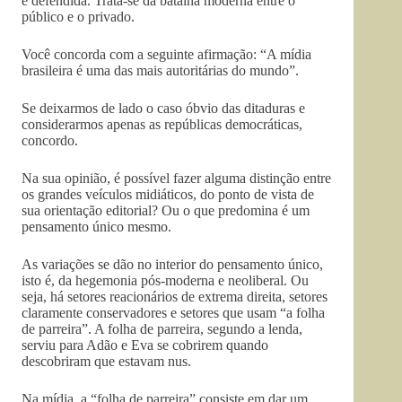
e defendida. Trata-se da batalha moderna entre o
público e o privado.
Você concorda com a seguinte afirmação: “A mídia
brasileira é uma das mais autoritárias do mundo”.
Se deixarmos de lado o caso óbvio das ditaduras e
considerarmos apenas as repúblicas democráticas,
concordo.
Na sua opinião, é possível fazer alguma distinção entre
os grandes veículos midiáticos, do ponto de vista de
sua orientação editorial? Ou o que predomina é um
pensamento único mesmo.
As variações se dão no interior do pensamento único,
isto é, da hegemonia pós-moderna e neoliberal. Ou
seja, há setores reacionários de extrema direita, setores
claramente conservadores e setores que usam “a folha
de parreira”. A folha de parreira, segundo a lenda,
serviu para Adão e Eva se cobrirem quando
descobriram que estavam nus.
Na mídia, a “folha de parreira” consiste em dar um