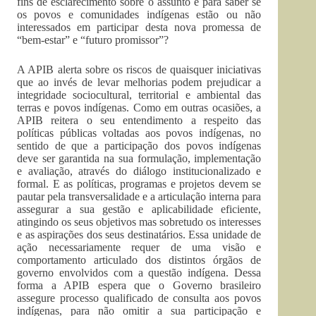
fins de esclarecimento sobre o assunto e para saber se
os povos e comunidades indígenas estão ou não
interessados em participar desta nova promessa de
“bem-estar” e “futuro promissor”?
A APIB alerta sobre os riscos de quaisquer iniciativas
que ao invés de levar melhorias podem prejudicar a
integridade sociocultural, territorial e ambiental das
terras e povos indígenas. Como em outras ocasiões, a
APIB reitera o seu entendimento a respeito das
políticas públicas voltadas aos povos indígenas, no
sentido de que a participação dos povos indígenas
deve ser garantida na sua formulação, implementação
e avaliação, através do diálogo institucionalizado e
formal. E as políticas, programas e projetos devem se
pautar pela transversalidade e a articulação interna para
assegurar a sua gestão e aplicabilidade eficiente,
atingindo os seus objetivos mas sobretudo os interesses
e as aspirações dos seus destinatários. Essa unidade de
ação necessariamente requer de uma visão e
comportamento articulado dos distintos órgãos de
governo envolvidos com a questão indígena. Dessa
forma a APIB espera que o Governo brasileiro
assegure processo qualificado de consulta aos povos
indígenas, para não omitir a sua participação e