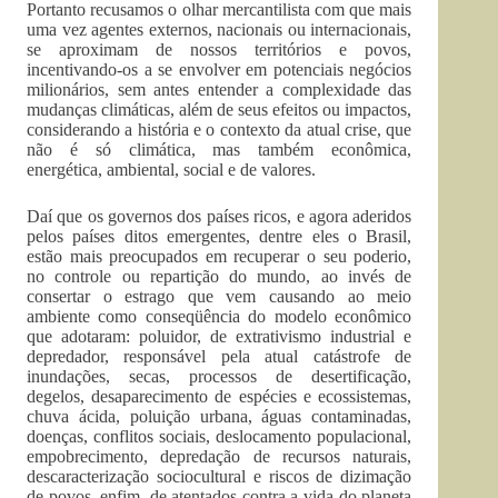
Portanto recusamos o olhar mercantilista com que mais
uma vez agentes externos, nacionais ou internacionais,
se aproximam de nossos territórios e povos,
incentivando-os a se envolver em potenciais negócios
milionários, sem antes entender a complexidade das
mudanças climáticas, além de seus efeitos ou impactos,
considerando a história e o contexto da atual crise, que
não é só climática, mas também econômica,
energética, ambiental, social e de valores.
Daí que os governos dos países ricos, e agora aderidos
pelos países ditos emergentes, dentre eles o Brasil,
estão mais preocupados em recuperar o seu poderio,
no controle ou repartição do mundo, ao invés de
consertar o estrago que vem causando ao meio
ambiente como conseqüência do modelo econômico
que adotaram: poluidor, de extrativismo industrial e
depredador, responsável pela atual catástrofe de
inundações, secas, processos de desertificação,
degelos, desaparecimento de espécies e ecossistemas,
chuva ácida, poluição urbana, águas contaminadas,
doenças, conflitos sociais, deslocamento populacional,
empobrecimento, depredação de recursos naturais,
descaracterização sociocultural e riscos de dizimação
de povos, enfim, de atentados contra a vida do planeta