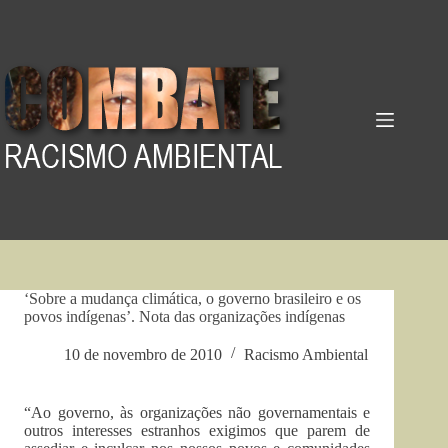
Pular
para
o
conteúdo
‘Sobre a mudança climática, o governo brasileiro e os
povos indígenas’. Nota das organizações indígenas
10 de novembro de 2010
Racismo Ambiental
“Ao governo, às organizações não governamentais e
outros interesses estranhos exigimos que parem de