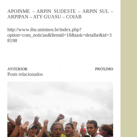
APOINME – ARPIN SUDESTE – ARPIN SUL –
ARPIPAN – ATY GUASU – COIAB
http://www.ihu.unisinos.br/index.php?
option=com_noticias&Itemid=18&task=detalhe&id=3
8198
ANTERIOR
PRÓXIMO
Posts relacionados