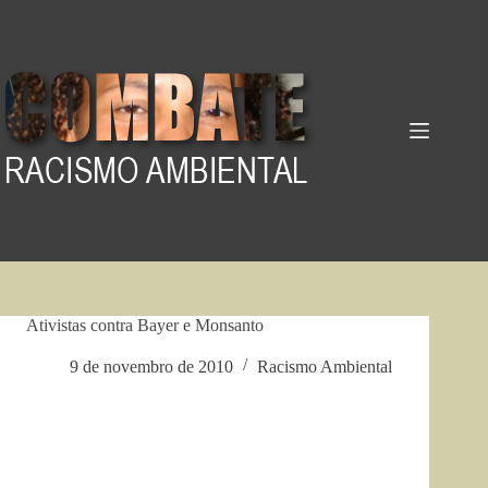
Pular
para
o
conteúdo
Ativistas contra Bayer e Monsanto
9 de novembro de 2010
Racismo Ambiental