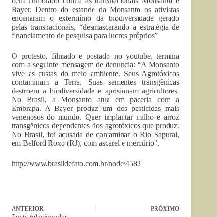
bem humorado contra as transnacionais Monsanto e
Bayer. Dentro do estande da Monsanto os ativistas
encenaram o extermínio da biodiversidade gerado
pelas transnacionais, “desmascarando a estratégia de
financiamento de pesquisa para lucros próprios”
O protesto, filmado e postado no youtube, termina
com a seguinte mensagem de denuncia: “A Monsanto
vive as custas do meio ambiente. Seus Agrotóxicos
contaminam a Terra. Suas sementes transgênicas
destroem a biodiversidade e aprisionam agricultores.
No Brasil, a Monsanto atua em paceria com a
Embrapa. A Bayer produz um dos pesticidas mais
venenosos do mundo. Quer implantar milho e arroz
transgênicos dependentes dos agrotóxicos que produz.
No Brasil, foi acusada de contaminar o Rio Sapurai,
em Belford Roxo (RJ), com ascarel e mercúrio”.
http://www.brasildefato.com.br/node/4582
ANTERIOR
PRÓXIMO
Posts relacionados