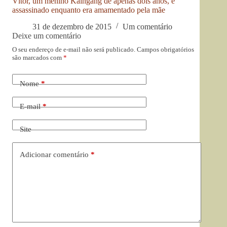
Vítor, um menino Kaingang de apenas dois anos, é
assassinado enquanto era amamentado pela mãe
31 de dezembro de 2015
Um comentário
Deixe um comentário
O seu endereço de e-mail não será publicado.
Campos obrigatórios
são marcados com
*
Nome
*
E-mail
*
Site
Adicionar comentário
*