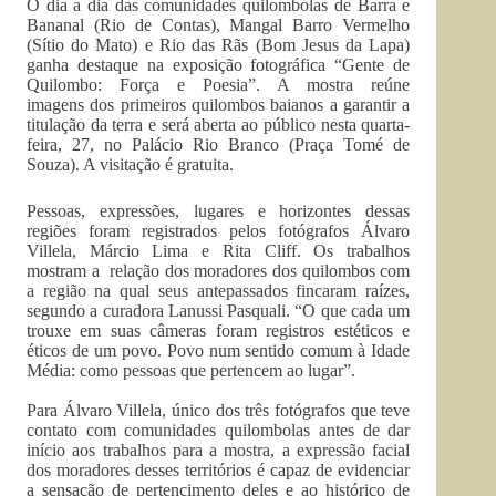
O dia a dia das comunidades quilombolas de Barra e
Bananal (Rio de Contas), Mangal Barro Vermelho
(Sítio do Mato) e Rio das Rãs (Bom Jesus da Lapa)
ganha destaque na exposição fotográfica “Gente de
Quilombo: Força e Poesia”. A mostra reúne
imagens dos primeiros quilombos baianos a garantir a
titulação da terra e será aberta ao público nesta quarta-
feira, 27, no Palácio Rio Branco (Praça Tomé de
Souza). A visitação é gratuita.
Pessoas, expressões, lugares e horizontes dessas
regiões foram registrados pelos fotógrafos Álvaro
Villela, Márcio Lima e Rita Cliff. Os trabalhos
mostram a relação dos moradores dos quilombos com
a região na qual seus antepassados fincaram raízes,
segundo a curadora Lanussi Pasquali. “O que cada um
trouxe em suas câmeras foram registros estéticos e
éticos de um povo. Povo num sentido comum à Idade
Média: como pessoas que pertencem ao lugar”.
Para Álvaro Villela, único dos três fotógrafos que teve
contato com comunidades quilombolas antes de dar
início aos trabalhos para a mostra, a expressão facial
dos moradores desses territórios é capaz de evidenciar
a sensação de pertencimento deles e ao histórico de