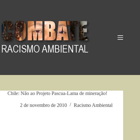
Pular
para
o
conteúdo
Chile: Não ao Projeto Pascua-Lama de mineração!
2 de novembro de 2010
Racismo Ambiental