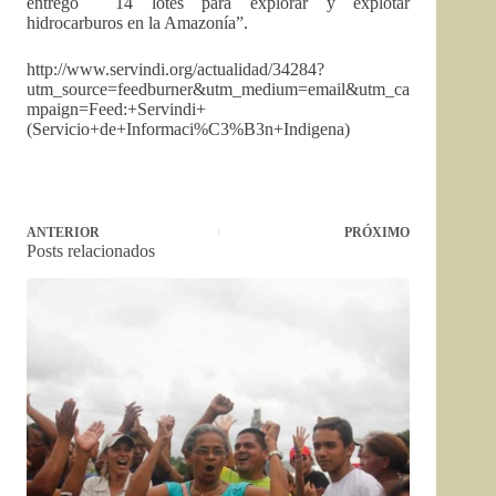
entregó 14 lotes para explorar y explotar
hidrocarburos en la Amazonía”.
http://www.servindi.org/actualidad/34284?
utm_source=feedburner&utm_medium=email&utm_ca
mpaign=Feed:+Servindi+
(Servicio+de+Informaci%C3%B3n+Indigena)
ANTERIOR
PRÓXIMO
Posts relacionados