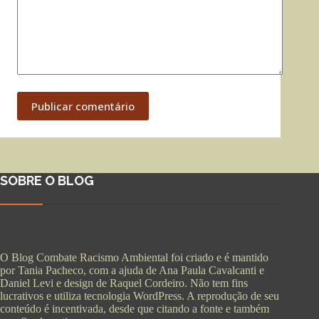
Publicar comentário
SOBRE O BLOG
O Blog Combate Racismo Ambiental foi criado e é mantido
por Tania Pacheco, com a ajuda de Ana Paula Cavalcanti e
Daniel Levi e design de Raquel Cordeiro. Não tem fins
lucrativos e utiliza tecnologia WordPress. A reprodução de seu
conteúdo é incentivada, desde que citando a fonte e também