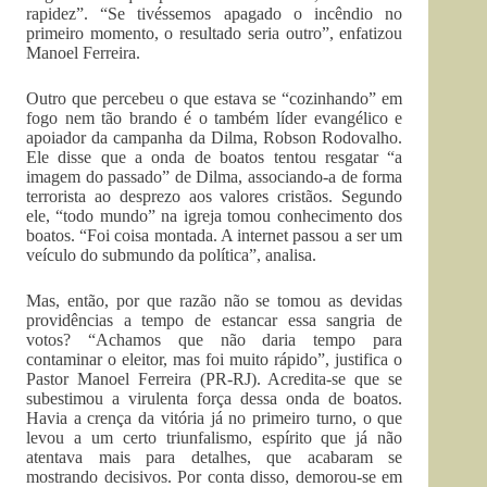
rapidez”. “Se tivéssemos apagado o incêndio no
primeiro momento, o resultado seria outro”, enfatizou
Manoel Ferreira.
Outro que percebeu o que estava se “cozinhando” em
fogo nem tão brando é o também líder evangélico e
apoiador da campanha da Dilma, Robson Rodovalho.
Ele disse que a onda de boatos tentou resgatar “a
imagem do passado” de Dilma, associando-a de forma
terrorista ao desprezo aos valores cristãos. Segundo
ele, “todo mundo” na igreja tomou conhecimento dos
boatos. “Foi coisa montada. A internet passou a ser um
veículo do submundo da política”, analisa.
Mas, então, por que razão não se tomou as devidas
providências a tempo de estancar essa sangria de
votos? “Achamos que não daria tempo para
contaminar o eleitor, mas foi muito rápido”, justifica o
Pastor Manoel Ferreira (PR-RJ). Acredita-se que se
subestimou a virulenta força dessa onda de boatos.
Havia a crença da vitória já no primeiro turno, o que
levou a um certo triunfalismo, espírito que já não
atentava mais para detalhes, que acabaram se
mostrando decisivos. Por conta disso, demorou-se em