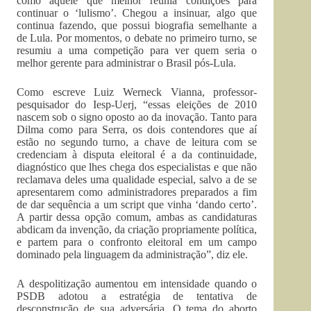
como aquele que melhor reunia condições para
continuar o ‘lulismo’. Chegou a insinuar, algo que
continua fazendo, que possui biografia semelhante a
de Lula. Por momentos, o debate no primeiro turno, se
resumiu a uma competição para ver quem seria o
melhor gerente para administrar o Brasil pós-Lula.
Como escreve Luiz Werneck Vianna, professor-
pesquisador do Iesp-Uerj, “essas eleições de 2010
nascem sob o signo oposto ao da inovação. Tanto para
Dilma como para Serra, os dois contendores que aí
estão no segundo turno, a chave de leitura com se
credenciam à disputa eleitoral é a da continuidade,
diagnóstico que lhes chega dos especialistas e que não
reclamava deles uma qualidade especial, salvo a de se
apresentarem como administradores preparados a fim
de dar sequência a um script que vinha ‘dando certo’.
A partir dessa opção comum, ambas as candidaturas
abdicam da invenção, da criação propriamente política,
e partem para o confronto eleitoral em um campo
dominado pela linguagem da administração”, diz ele.
A despolitização aumentou em intensidade quando o
PSDB adotou a estratégia de tentativa de
desconstrução de sua adversária. O tema do aborto