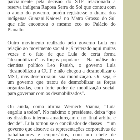
parcialmente pela decisão do STF relacionada à
reserva indígena Raposa Serra do Sol que contou com
o apoio do governo, porém registre-se o drama dos
indígenas Guarani-Kaiowá no Matro Grosso do Sul
que não encontrou o mesmo eco no Palácio do
Planalto.
Outro movimento realizado pelo governo Lula em
relação ao movimento social e já reiterado aqui muitas
vezes é o fato de que Lula de certa forma
“desmobilizou” as forças populares. Na análise do
cientista político Leo Panish, o governo Lula
“desmobilizou a CUT e não chegou a desmobilizar o
MST, mas desencorajou sua mobilização. Ou seja, é
um governo que tratou de desmobilizar as forças
organizadas, com forte poder de mobilização social,
para governar com os desmobilizados”.
Ou ainda, como afirma Werneck Vianna, “Lula
engoliu a todos”. No máximo o presidente, deixa “que
os dissídios internos amadureçam e no final arbitra e
decide”. Lula tornou-se o conciliador de classes – “um
governo que absorve as representações corporativas de
trabalhadores e empresários, com um chefe de