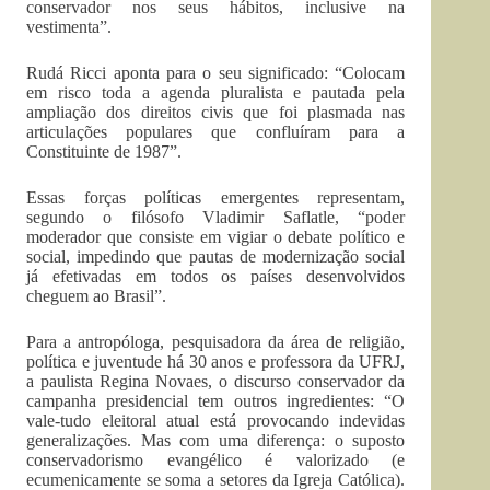
conservador nos seus hábitos, inclusive na
vestimenta”.
Rudá Ricci aponta para o seu significado: “Colocam
em risco toda a agenda pluralista e pautada pela
ampliação dos direitos civis que foi plasmada nas
articulações populares que confluíram para a
Constituinte de 1987”.
Essas forças políticas emergentes representam,
segundo o filósofo Vladimir Saflatle, “poder
moderador que consiste em vigiar o debate político e
social, impedindo que pautas de modernização social
já efetivadas em todos os países desenvolvidos
cheguem ao Brasil”.
Para a antropóloga, pesquisadora da área de religião,
política e juventude há 30 anos e professora da UFRJ,
a paulista Regina Novaes, o discurso conservador da
campanha presidencial tem outros ingredientes: “O
vale-tudo eleitoral atual está provocando indevidas
generalizações. Mas com uma diferença: o suposto
conservadorismo evangélico é valorizado (e
ecumenicamente se soma a setores da Igreja Católica).