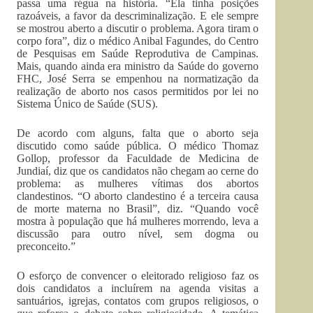
passa uma régua na história. “Ela tinha posições
razoáveis, a favor da descriminalização. E ele sempre
se mostrou aberto a discutir o problema. Agora tiram o
corpo fora”, diz o médico Anibal Fagundes, do Centro
de Pesquisas em Saúde Reprodutiva de Campinas.
Mais, quando ainda era ministro da Saúde do governo
FHC, José Serra se empenhou na normatização da
realização de aborto nos casos permitidos por lei no
Sistema Único de Saúde (SUS).
De acordo com alguns, falta que o aborto seja
discutido como saúde pública. O médico Thomaz
Gollop, professor da Faculdade de Medicina de
Jundiaí, diz que os candidatos não chegam ao cerne do
problema: as mulheres vítimas dos abortos
clandestinos. “O aborto clandestino é a terceira causa
de morte materna no Brasil”, diz. “Quando você
mostra à população que há mulheres morrendo, leva a
discussão para outro nível, sem dogma ou
preconceito.”
O esforço de convencer o eleitorado religioso faz os
dois candidatos a incluírem na agenda visitas a
santuários, igrejas, contatos com grupos religiosos, o