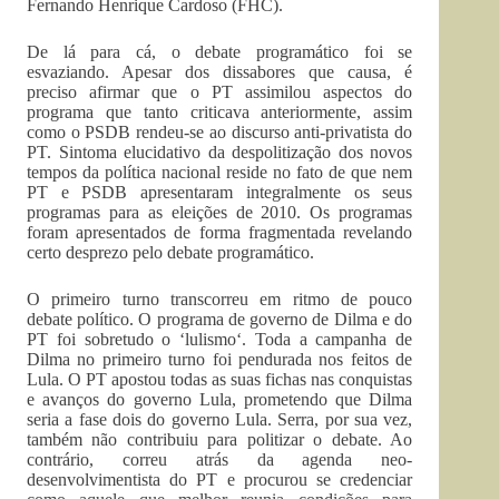
Fernando Henrique Cardoso (FHC).
De lá para cá, o debate programático foi se
esvaziando. Apesar dos dissabores que causa, é
preciso afirmar que o PT assimilou aspectos do
programa que tanto criticava anteriormente, assim
como o PSDB rendeu-se ao discurso anti-privatista do
PT. Sintoma elucidativo da despolitização dos novos
tempos da política nacional reside no fato de que nem
PT e PSDB apresentaram integralmente os seus
programas para as eleições de 2010. Os programas
foram apresentados de forma fragmentada revelando
certo desprezo pelo debate programático.
O primeiro turno transcorreu em ritmo de pouco
debate político. O programa de governo de Dilma e do
PT foi sobretudo o ‘lulismo‘. Toda a campanha de
Dilma no primeiro turno foi pendurada nos feitos de
Lula. O PT apostou todas as suas fichas nas conquistas
e avanços do governo Lula, prometendo que Dilma
seria a fase dois do governo Lula. Serra, por sua vez,
também não contribuiu para politizar o debate. Ao
contrário, correu atrás da agenda neo-
desenvolvimentista do PT e procurou se credenciar