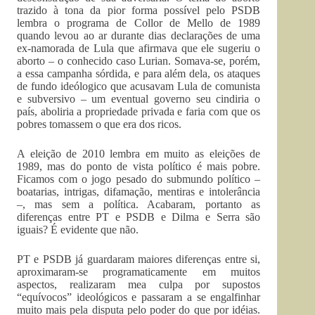
trazido à tona da pior forma possível pelo PSDB
lembra o programa de Collor de Mello de 1989
quando levou ao ar durante dias declarações de uma
ex-namorada de Lula que afirmava que ele sugeriu o
aborto – o conhecido caso Lurian. Somava-se, porém,
a essa campanha sórdida, e para além dela, os ataques
de fundo ideólogico que acusavam Lula de comunista
e subversivo – um eventual governo seu cindiria o
país, aboliria a propriedade privada e faria com que os
pobres tomassem o que era dos ricos.
A eleição de 2010 lembra em muito as eleições de
1989, mas do ponto de vista político é mais pobre.
Ficamos com o jogo pesado do submundo político –
boatarias, intrigas, difamação, mentiras e intolerância
–, mas sem a política. Acabaram, portanto as
diferenças entre PT e PSDB e Dilma e Serra são
iguais? É evidente que não.
PT e PSDB já guardaram maiores diferenças entre si,
aproximaram-se programaticamente em muitos
aspectos, realizaram mea culpa por supostos
“equívocos” ideológicos e passaram a se engalfinhar
muito mais pela disputa pelo poder do que por idéias.