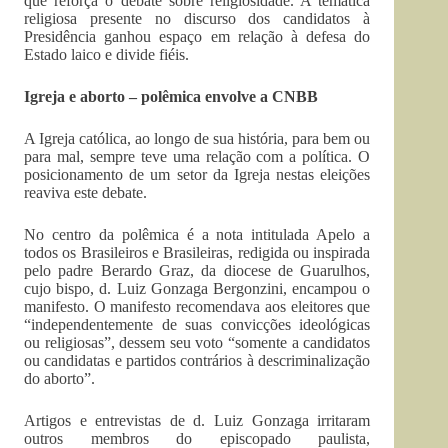
que reforça o debate sobre religiosidade. A temática
religiosa presente no discurso dos candidatos à
Presidência ganhou espaço em relação à defesa do
Estado laico e divide fiéis.
Igreja e aborto – polêmica envolve a CNBB
A Igreja católica, ao longo de sua história, para bem ou
para mal, sempre teve uma relação com a política. O
posicionamento de um setor da Igreja nestas eleições
reaviva este debate.
No centro da polêmica é a nota intitulada Apelo a
todos os Brasileiros e Brasileiras, redigida ou inspirada
pelo padre Berardo Graz, da diocese de Guarulhos,
cujo bispo, d. Luiz Gonzaga Bergonzini, encampou o
manifesto. O manifesto recomendava aos eleitores que
“independentemente de suas convicções ideológicas
ou religiosas”, dessem seu voto “somente a candidatos
ou candidatas e partidos contrários à descriminalização
do aborto”.
Artigos e entrevistas de d. Luiz Gonzaga irritaram
outros membros do episcopado paulista,