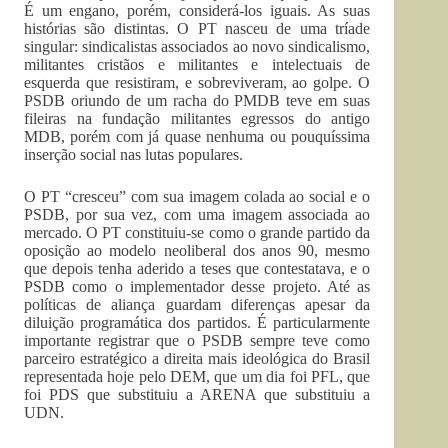
É um engano, porém, considerá-los iguais. As suas
histórias são distintas. O PT nasceu de uma tríade
singular: sindicalistas associados ao novo sindicalismo,
militantes cristãos e militantes e intelectuais de
esquerda que resistiram, e sobreviveram, ao golpe. O
PSDB oriundo de um racha do PMDB teve em suas
fileiras na fundação militantes egressos do antigo
MDB, porém com já quase nenhuma ou pouquíssima
inserção social nas lutas populares.
O PT “cresceu” com sua imagem colada ao social e o
PSDB, por sua vez, com uma imagem associada ao
mercado. O PT constituiu-se como o grande partido da
oposição ao modelo neoliberal dos anos 90, mesmo
que depois tenha aderido a teses que contestatava, e o
PSDB como o implementador desse projeto. Até as
políticas de aliança guardam diferenças apesar da
diluição programática dos partidos. É particularmente
importante registrar que o PSDB sempre teve como
parceiro estratégico a direita mais ideológica do Brasil
representada hoje pelo DEM, que um dia foi PFL, que
foi PDS que substituiu a ARENA que substituiu a
UDN.