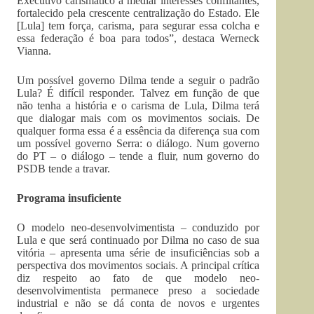
Executivo carismático a mediar interesses conflitantes,
fortalecido pela crescente centralização do Estado. Ele
[Lula] tem força, carisma, para segurar essa colcha e
essa federação é boa para todos”, destaca Werneck
Vianna.
Um possível governo Dilma tende a seguir o padrão
Lula? É difícil responder. Talvez em função de que
não tenha a história e o carisma de Lula, Dilma terá
que dialogar mais com os movimentos sociais. De
qualquer forma essa é a essência da diferença sua com
um possível governo Serra: o diálogo. Num governo
do PT – o diálogo – tende a fluir, num governo do
PSDB tende a travar.
Programa insuficiente
O modelo neo-desenvolvimentista – conduzido por
Lula e que será continuado por Dilma no caso de sua
vitória – apresenta uma série de insuficiências sob a
perspectiva dos movimentos sociais. A principal crítica
diz respeito ao fato de que modelo neo-
desenvolvimentista permanece preso a sociedade
industrial e não se dá conta de novos e urgentes