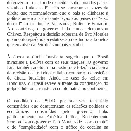
do governo Lula, foi de respeito à soberania dos países
vizinhos. Lula e o PT não se somaram as vozes da
direita que recomendavam que o país se alinhasse à
política americana de condenação aos países do “eixo
do mal” no continente: Venezuela, Bolívia e Equador.
Ao contrário, o governo Lula nunca demonizou
Chávez. Respeitou a decisão soberana de Evo Morales
quando do episódio da estatização dos hidrocarbonetos
que envolveu a Petrobrás no país vizinho.
À época a direita brasileira sugeriu que o Brasil
invadisse a Bolívia com os seus tanques. O governo
Lula também adotou uma postura de tolerância acerca
da revisão do Tratado de Itaipu contrário as posições
da direita brasileira. Ainda no caso do golpe em
Honduras, o Brasil esteve a frente da condenação do
golpe e liderou a resistência diplomática no continente.
O candidato do PSDB, por sua vez, tem feito
comentários que desautorizam as relações políticas e
econômicas construídas pelo governo Lula,
particularmente na América Latina. Recentemente
Serra acusou o governo Evo Morales de “corpo mole”
e de “cumplicidade” com o tráfico de cocaína na