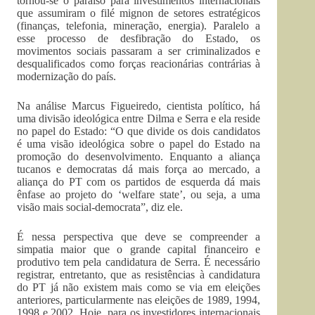
tornou-se o paraíso para investimentos internacionais
que assumiram o filé mignon de setores estratégicos
(finanças, telefonia, mineração, energia). Paralelo a
esse processo de desfibração do Estado, os
movimentos sociais passaram a ser criminalizados e
desqualificados como forças reacionárias contrárias à
modernização do país.
Na análise Marcus Figueiredo, cientista político, há
uma divisão ideológica entre Dilma e Serra e ela reside
no papel do Estado: “O que divide os dois candidatos
é uma visão ideológica sobre o papel do Estado na
promoção do desenvolvimento. Enquanto a aliança
tucanos e democratas dá mais força ao mercado, a
aliança do PT com os partidos de esquerda dá mais
ênfase ao projeto do ‘welfare state’, ou seja, a uma
visão mais social-democrata”, diz ele.
É nessa perspectiva que deve se compreender a
simpatia maior que o grande capital financeiro e
produtivo tem pela candidatura de Serra. É necessário
registrar, entretanto, que as resistências à candidatura
do PT já não existem mais como se via em eleições
anteriores, particularmente nas eleições de 1989, 1994,
1998 e 2002. Hoje, para os investidores internacionais