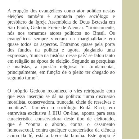
A erupção dos evangélicos como ator político nestas
eleições também é apontada pelo sociólogo e
presbítero da Igreja Assembleia de Deus Betesda em
São Paulo, Gedeon Freire de Alencar: “Ironicamente,
nós nos tornamos atores políticos no Brasil. Os
evangélicos sempre viveram na marginalidade em
quase todos os aspectos. Entramos quase pela porta
dos fundos na política e agora, plagiando uma
expressão, ‘nunca na história desse país’ se falou tanto
em religião na época de eleição. Segundo as pesquisas
e analistas, a questão religiosa foi fundamental,
principalmente, em função de o pleito ter chegado ao
segundo turno”.
O próprio Gedeon reconhece o viés retrógrado com
que essa inserção se dá na política: “uma discussão
moralista, conservadora, truncada, cheia de ressalvas e
mentiras”. Também o sociólogo Rudá Ricci, em
entrevista exclusiva à IHU On-line, aponta para essa
característica conservadora deste tipo de eleitorado,
que é “contra o aborto, contra o casamento
homossexual, contra qualquer característica da ciência
acima da fé, está a favor da família. Este grupo é