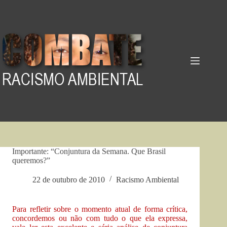
Pular
para
o
conteúdo
Importante: “Conjuntura da Semana. Que Brasil
queremos?”
22 de outubro de 2010
Racismo Ambiental
Para refletir sobre o momento atual de forma crítica,
concordemos ou não com tudo o que ela expressa,