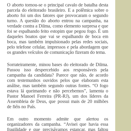
O aborto tornou-se o principal cavalo de batalha desta
parcela do eleitorado brasileiro. E a polêmica sobre o
aborto foi um dos fatores que provocaram o segundo
turno. A questão do aborto entrou na campanha, na
verdade contra a Dilma, como elemento surpresa e que
foi se espalhando feito estopim que pegou fogo. É um
daqueles boatos que vai se espalhando de boca em
boca, mas também impulsionado pelas redes sociais,
pelo telefone celular, impressos e pela abordagem que
os grandes veículos de comunicação fizeram do tema.
Sorrateiramente, minou bases do eleitorado de Dilma.
Passou isso despercebido aos responsáveis pela
campanha da candidata? Parece que não, de acordo
com testemunhos ouvidos pelos que elaboram esta
análise, mas também segundo outras fontes. “O fogo
estava lá queimando e não percebemos”, lamenta o
Pastor Manoel Ferreira (PR-RJ), um dos líderes da
Assembleia de Deus, que possui mais de 20 milhões
de fiéis no País.
Em outro momento admite que alertou os
organizadores da campanha. “Avisei que havia essa
fragilidade e que precisávamos estancar, mas faltou