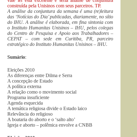
vale ler esta excelente e séria análise de conjuntura
construída pela Unisinos com seus parceiros. TP.
A análise da conjuntura da semana é uma (re)leitura
das ‘Notícias do Dia’ publicadas, diariamente, no sítio
do IHU. A análise é elaborada, em fina sintonia com
o Instituto Humanitas Unisinos – IHU, pelos colegas
do Centro de Pesquisa e Apoio aos Trabalhadores –
CEPAT – com sede em Curitiba, PR, parceiro
estratégico do Instituto Humanitas Unisinos – IHU.
Sumário
:
Eleições 2010
As diferenças entre Dilma e Serra
A concepção de Estado
A política externa
A relação como o movimento social
Programa insuficiente
Agenda esquecida
A temática religiosa divide o Estado laico
Relevância do religioso
A boataria do aborto e o ‘salto alto’
Igreja e aborto – polêmica envolve a CNBB