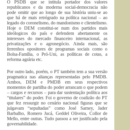
O PSDB que se intitula portador dos valores
republicanos e da moderna social-democracia não
pode omitir que ao longo de sua história uniu-se ao
que há de mais retrógrado na política nacional – ao
legado do coronelismo, do mandonismo e clientelismo.
Hoje o DEM constitui-se num dos partidos mais
ideólogicos do país e defendem abertamente os
interesses do mercado financeiro internacional, as
privatizações e o agronegócio. Ainda mais, são
ferrenhos opositores de programas sociais como o
Bolsa-Família, o Pró-Uni, as políticas de cotas, a
reforma agrária etc.
Por outro lado, porém, o PT também tem a sua versão
pragmatica nas alianças representadas pelo PMDB.
Ambos, DEM e PMDB em seus respectivos
momentos de partilha do poder arrancam o que podem
– cargos e recursos – para dar sustentação política aos
“titulares” do poder. Foi o governo de coalizão do PT
que fez ressurgir no cenário nacional figuras que se
julgavam “sepultadas” como José Sarney, Jader
Barbalho, Romero Jucá, Geddel Oliveira, Collor de
Mello, entre outras. Tudo passou a ser justificado pela
governabilidade.