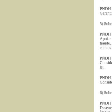
PNDH 3 
Garanti
5) Sobr
PNDH 2
Apoiar 
fraude,
com os 
PNDH 2
Conside
lei.
PNDH 3 
Conside
6) Sobr
PNDH 2
Desenvo