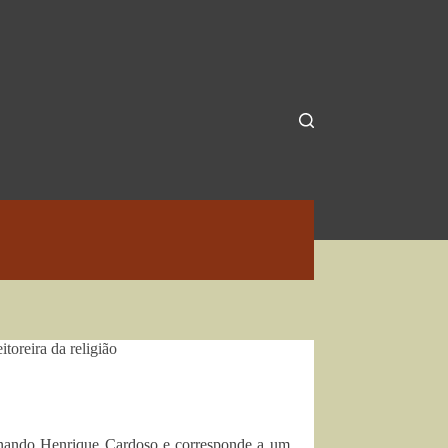
oreira da religião
nando Henrique Cardoso e corresponde a um