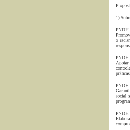
Propost
1) Sobr
PNDH 2
Promove
o racis
respons
PNDH 2
Apoiar 
control
prática
PNDH 2
Garanti
social 
program
PNDH 3 
Elabor
comprom