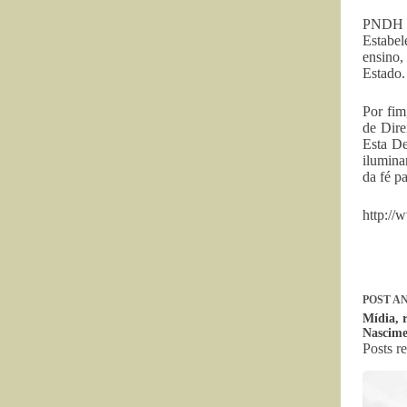
PNDH 3 
Estabel
ensino,
Estado.
Por fim
de Dire
Esta De
ilumina
da fé pa
http://
POST
AN
Mídia, r
Nascim
Posts r