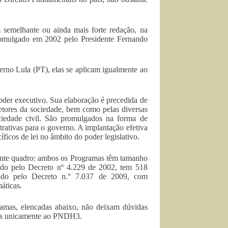
 semelhante ou ainda mais forte redação, na
mulgado em 2002 pelo Presidente Fernando
erno Lula (PT), elas se aplicam igualmente ao
der executivo. Sua elaboração é precedida de
etores da sociedade, bem como pelas diversas
ciedade civil. São promulgados na forma de
strativas para o governo. A implantação efetiva
icos de lei no âmbito do poder legislativo.
uinte quadro: ambos os Programas têm tamanho
do pelo Decreto nº 4.229 de 2002, tem 518
do pelo Decreto n.° 7.037 de 2009, com
áticas.
ramas, elencadas abaixo, não deixam dúvidas
ões unicamente ao PNDH3.