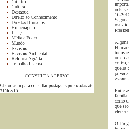
Crônica
importa
Cultura
nele se
Destaque
10-201
Direito ao Conhecimento
Segundo
Direitos Humanos
mais f
Homenagem
Preside
Justiça
Mídia e Poder
Alguns 
Mundo
Humanos
Racismo
todos o
Racismo Ambiental
uma das
Reforma Agrária
crítica
Trabalho Escravo
queira 
privada
CONSULTA ACERVO
esconde
Clique aqui para consultar postagens publicadas até
31/dez/15
.
Entre a
família
como um
que são
eleitor
O Prog
importa