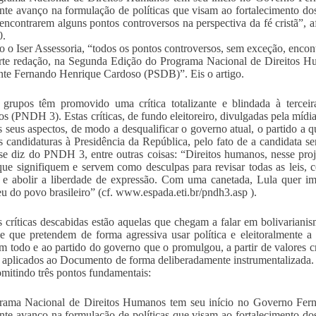
nte avanço na formulação de políticas que visam ao fortalecimento do
 encontrarem alguns pontos controversos na perspectiva da fé cristã”, a
0.
 o Iser Assessoria, “todos os pontos controversos, sem exceção, encon
orte redação, na Segunda Edição do Programa Nacional de Direitos
nte Fernando Henrique Cardoso (PSDB)”. Eis o artigo.
grupos têm promovido uma crítica totalizante e blindada à tercei
 (PNDH 3). Estas críticas, de fundo eleitoreiro, divulgadas pela mídi
s seus aspectos, de modo a desqualificar o governo atual, o partido a q
 candidaturas à Presidência da República, pelo fato de a candidata ser
, se diz do PNDH 3, entre outras coisas: “Direitos humanos, nesse pro
que signifiquem e servem como desculpas para revisar todas as leis, c
 e abolir a liberdade de expressão. Com uma canetada, Lula quer im
u do povo brasileiro” (cf. www.espada.eti.br/pndh3.asp ).
s críticas descabidas estão aquelas que chegam a falar em bolivarianis
 e que pretendem de forma agressiva usar política e eleitoralmente
 todo e ao partido do governo que o promulgou, a partir de valores c
 aplicados ao Documento de forma deliberadamente instrumentalizada. E
 omitindo três pontos fundamentais:
rama Nacional de Direitos Humanos tem seu início no Governo Fer
nte avanço na formulação de políticas que visam ao fortalecimento do