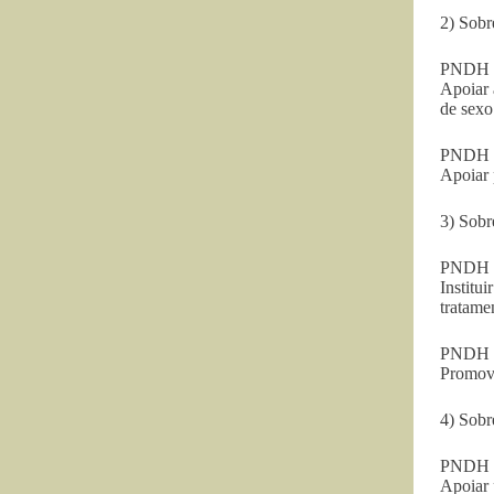
2) Sobr
PNDH 2
Apoiar 
de sexo
PNDH 3 
Apoiar 
3) Sobr
PNDH 2
Institu
tratame
PNDH 3 
Promove
4) Sobr
PNDH 2
Apoiar 