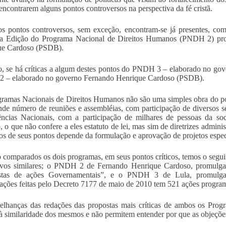
 encontrarem alguns pontos controversos na perspectiva da fé cristã.
s pontos controversos, sem exceção, encontram-se já presentes, com
a Edição do Programa Nacional de Direitos Humanos (PNDH 2) pro
ue Cardoso (PSDB).
o, se há críticas a algum destes pontos do PNDH 3 – elaborado no gov
 – elaborado no governo Fernando Henrique Cardoso (PSDB).
ramas Nacionais de Direitos Humanos não são uma simples obra do po
de número de reuniões e assembléias, com participação de diversos s
ncias Nacionais, com a participação de milhares de pessoas da so
, o que não confere a eles estatuto de lei, mas sim de diretrizes admini
os de seus pontos depende da formulação e aprovação de projetos específ
comparados os dois programas, em seus pontos críticos, temos o seg
tivos similares; o PNDH 2 de Fernando Henrique Cardoso, promulga
stas de ações Governamentais”, e o PNDH 3 de Lula, promulga
ações feitas pelo Decreto 7177 de maio de 2010 tem 521 ações program
lhanças das redações das propostas mais críticas de ambos os Prog
à similaridade dos mesmos e não permitem entender por que as objeç