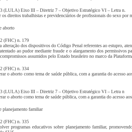
(LULA) Eixo III – Diretriz 7 – Objetivo Estratégico VI – Letra n.
r os direitos trabalhistas e previdenciários de profissionais do sexo por
e aborto
 (FHC) n. 179
a alteração dos dispositivos do Código Penal referentes ao estupro, ate
 atentado ao pudor mediante fraude e o alargamento dos permissivos pa
compromissos assumidos pelo Estado brasileiro no marco da Platafor
 (FHC) n. 334
rar o aborto como tema de saúde pública, com a garantia do acesso aos
(LULA) Eixo III – Diretriz 7 – Objetivo Estratégico VI – Letra n
rar o aborto como tema de saúde pública, com a garantia do acesso aos
e planejamento familiar
 (FHC) n. 335
lver programas educativos sobre planejamento familiar, promovendo