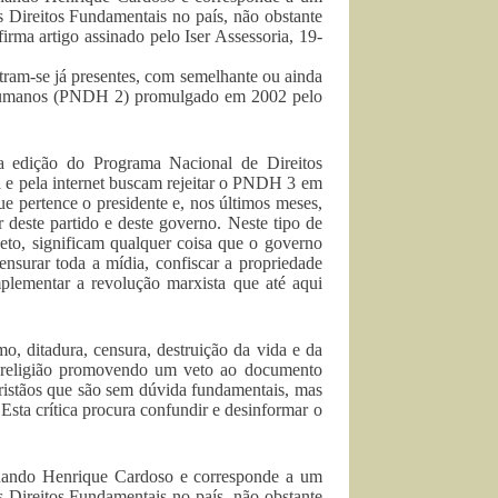
s Direitos Fundamentais no país, não obstante
firma artigo assinado pelo Iser Assessoria, 19-
tram-se já presentes, com semelhante ou ainda
 Humanos (PNDH 2) promulgado em 2002 pelo
ra edição do Programa Nacional de Direitos
a e pela internet buscam rejeitar o PNDH 3 em
ue pertence o presidente e, nos últimos meses,
 deste partido e deste governo. Neste tipo de
jeto, significam qualquer coisa que o governo
ensurar toda a mídia, confiscar a propriedade
plementar a revolução marxista que até aqui
mo, ditadura, censura, destruição da vida e da
 a religião promovendo um veto ao documento
ristãos que são sem dúvida fundamentais, mas
sta crítica procura confundir e desinformar o
nando Henrique Cardoso e corresponde a um
s Direitos Fundamentais no país, não obstante