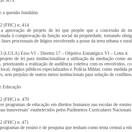
 do SUS.
e a questão fundiária
 (FHC) n. 414
 a aprovação de projeto de lei que propõe que a concessão de med
onada à comprovação da função social da propriedade, tornando obriga
 fases processuais de litígios envolvendo a posse da terra urbana e rural
(LULA) Eixo VI – Diretriz 17 – Objetivo Estratégico VI – Letra d.
projeto de lei para institucionalizar a utilização da mediação como at
, priorizando a realização de audiência coletiva com os envolvidos, c
 local, órgãos públicos especializados e Polícia Militar, como medida 
es, sem prejuízo de outros meios institucionais para solução de conflitos
re Educação
 (FHC) n. 470
cer programas de educação em direitos humanos nas escolas de ensino
mas transversais’ estabelecidos pelos Parâmetros Curriculares Nacionai
 (FHC) n. 471
programas de ensino e de pesquisa que tenham como tema central a ed