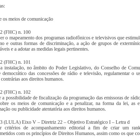
as:
e os meios de comunicação
 (FHC) n. 100
r o mapeamento dos programas radiofônicos e televisivos que estimulem
mo e outras formas de discriminação, a ação de grupos de extermínio
áveis e a adotar as medidas legais pertinentes.
 (FHC) n. 101
a instalação, no âmbito do Poder Legislativo, do Conselho de Comun
e democrático das concessões de rádio e televisão, regulamentar o 
s contrárias aos direitos humanos.
 (FHC) n. 102
r a possibilidade de fiscalização da programação das emissoras de rádio
sobre os meios de comunicação e a penalizar, na forma da lei, as 
ação ou publicidade atentatória aos direitos humanos.
(LULA) Eixo V – Diretriz 22 – Objetivo Estratégico I – Letra d
ar critérios de acompanhamento editorial a fim de criar um ran
etidos com os princípios de Direitos Humanos, assim como os que co