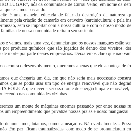
RO LUGAR”, nós da comunidade de Curral Velho, em nome da defesa 
al que estamos passando.
peito é uma maneira educada de falar da destruição da natureza 
almente pela criação de camarão em cativeiro (carcinicultura) e pela i
ermissão, sem se importar com a nossa cultura e com o nosso modo de
 famílias de nossa comunidade retiram seu sustento.
s e vamos, mais uma vez, denunciar que os nossos mangues estão sen
s por produtos químicos que são jogados de dentro dos viveiros, den
 de morte por parte desses empresários. Deixaremos claro que não vamo
os contra o desenvolvimento, queremos apenas que ele aconteça de fo
mos que chegaria um dia, em que não seria mais necessário construir
mos que se podia usar um tipo de energia renovável que não degrad
 EÓLICA que deveria ser essa fonte de energia limpa e renovável, n
ntecendo nas comunidades vizinhas.
remos um monte de máquinas enormes passando por entre nossas ruas 
s um empreendimento que privatize nossas praias e nosso manguezal.
do denunciamos, lutamos, somos ameaçados. Não verbalmente… Pesso
, não têm paz, ficam traumatizadas, com medo de se pronunciarem e