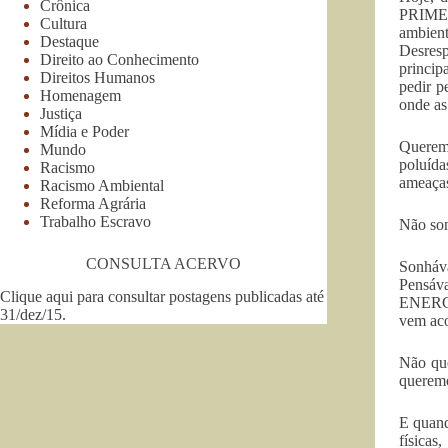
Crônica
PRIMEI
Cultura
ambient
Destaque
Desres
Direito ao Conhecimento
princip
Direitos Humanos
pedir p
Homenagem
onde as
Justiça
Mídia e Poder
Queremo
Mundo
poluída
Racismo
ameaças
Racismo Ambiental
Reforma Agrária
Trabalho Escravo
Não som
CONSULTA ACERVO
Sonháva
Pensáva
Clique aqui para consultar postagens publicadas até
ENERGIA
31/dez/15
.
vem aco
Não que
queremo
E quan
físicas