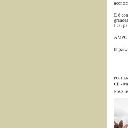
acontec
E é com
grande
ficar 
AMPCV –
http://
POST
AN
CE - Mu
Posts r