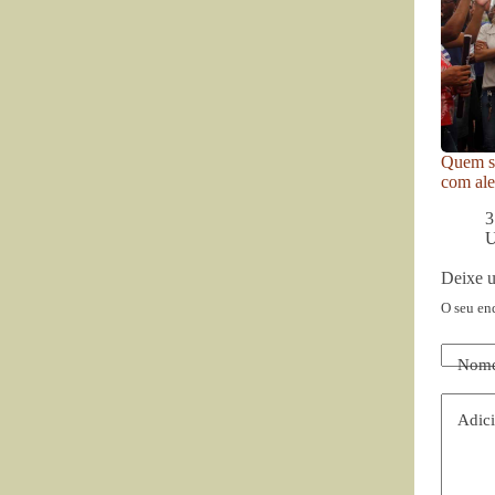
Quem se
com ale
3
U
Deixe 
O seu en
Nom
Adici