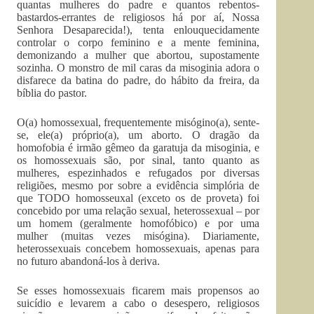
quantas mulheres do padre e quantos rebentos-
bastardos-errantes de religiosos há por aí, Nossa
Senhora Desaparecida!), tenta enlouquecidamente
controlar o corpo feminino e a mente feminina,
demonizando a mulher que abortou, supostamente
sozinha. O monstro de mil caras da misoginia adora o
disfarece da batina do padre, do hábito da freira, da
bíblia do pastor.
O(a) homossexual, frequentemente misógino(a), sente-
se, ele(a) próprio(a), um aborto. O dragão da
homofobia é irmão gêmeo da garatuja da misoginia, e
os homossexuais são, por sinal, tanto quanto as
mulheres, espezinhados e refugados por diversas
religiões, mesmo por sobre a evidência simplória de
que TODO homosseuxal (exceto os de proveta) foi
concebido por uma relação sexual, heterossexual – por
um homem (geralmente homofóbico) e por uma
mulher (muitas vezes misógina). Diariamente,
heterossexuais concebem homossexuais, apenas para
no futuro abandoná-los à deriva.
Se esses homossexuais ficarem mais propensos ao
suicídio e levarem a cabo o desespero, religiosos