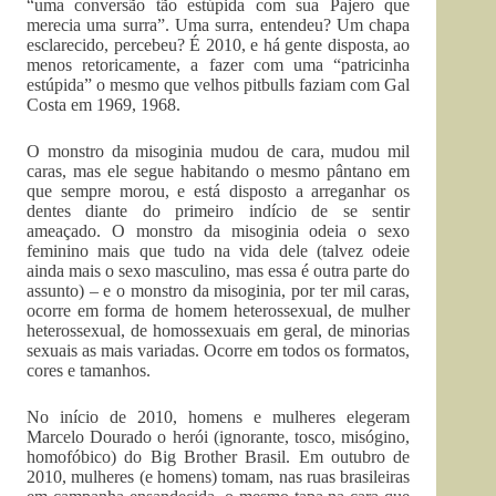
“uma conversão tão estúpida com sua Pajero que
merecia uma surra”. Uma surra, entendeu? Um chapa
esclarecido, percebeu? É 2010, e há gente disposta, ao
menos retoricamente, a fazer com uma “patricinha
estúpida” o mesmo que velhos pitbulls faziam com Gal
Costa em 1969, 1968.
O monstro da misoginia mudou de cara, mudou mil
caras, mas ele segue habitando o mesmo pântano em
que sempre morou, e está disposto a arreganhar os
dentes diante do primeiro indício de se sentir
ameaçado. O monstro da misoginia odeia o sexo
feminino mais que tudo na vida dele (talvez odeie
ainda mais o sexo masculino, mas essa é outra parte do
assunto) – e o monstro da misoginia, por ter mil caras,
ocorre em forma de homem heterossexual, de mulher
heterossexual, de homossexuais em geral, de minorias
sexuais as mais variadas. Ocorre em todos os formatos,
cores e tamanhos.
No início de 2010, homens e mulheres elegeram
Marcelo Dourado o herói (ignorante, tosco, misógino,
homofóbico) do Big Brother Brasil. Em outubro de
2010, mulheres (e homens) tomam, nas ruas brasileiras