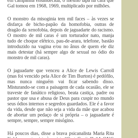
em campanha ensandecida, o mesmo tapa na cara que
Gal tomou em 1968, 1969, multiplicado por milhões.
O monstro da misoginia tem mil faces – às vezes se
disfarça de bicho-papão da homofobia, outras de
dragão da xenofobia, depois de jaguadarte do racismo.
O mostro de mil caras é um torturador nato, manja
tudo de choque elétrico, pau-de-arara, telefone, bastão
introduzido na vagina e/ou no ânus de quem ele diz
mais detestar (há sempre algo de sexual no ódio do
monstro de mil caras).
O jaguadarte que venceu a Alice de Lewis Carroll
(mas foi vencido pela Alice de Tim Burton) é pedófilo,
mas nunca ninguém vai ficar sabendo disso.
Misturando-se com a paisagem de cada ocasião, ele se
traveste de fanático religioso, beata castiça, padre ou
pastor que usa e abusa de Deus para cuspir no mundo
seus ódios internos e segredos guardados. Ele é a favor
da vida, desde que não seja a vida da mãe que acabou
de abortar um pedaço de si própria – o jaguadarte é
sempre, sempre, sempre misógino.
Há poucos dias, disse a brava psicanalista Maria Rita