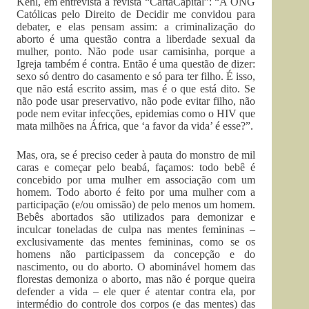
Kehl, em entrevista à revista “CartaCapital”: “A ONG
Católicas pelo Direito de Decidir me convidou para
debater, e elas pensam assim: a criminalização do
aborto é uma questão contra a liberdade sexual da
mulher, ponto. Não pode usar camisinha, porque a
Igreja também é contra. Então é uma questão de dizer:
sexo só dentro do casamento e só para ter filho. É isso,
que não está escrito assim, mas é o que está dito. Se
não pode usar preservativo, não pode evitar filho, não
pode nem evitar infecções, epidemias como o HIV que
mata milhões na África, que ‘a favor da vida’ é esse?”.
Mas, ora, se é preciso ceder à pauta do monstro de mil
caras e começar pelo beabá, façamos: todo bebê é
concebido por uma mulher em associação com um
homem. Todo aborto é feito por uma mulher com a
participação (e/ou omissão) de pelo menos um homem.
Bebês abortados são utilizados para demonizar e
inculcar toneladas de culpa nas mentes femininas –
exclusivamente das mentes femininas, como se os
homens não participassem da concepção e do
nascimento, ou do aborto. O abominável homem das
florestas demoniza o aborto, mas não é porque queira
defender a vida – ele quer é atentar contra ela, por
intermédio do controle dos corpos (e das mentes) das