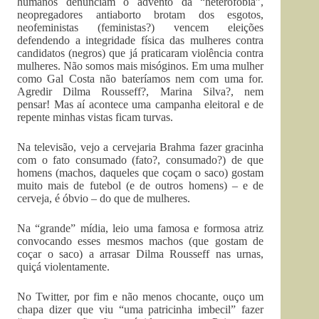
humanos denunciam o advento da “heterofobia”,
neopregadores antiaborto brotam dos esgotos,
neofeministas (feministas?) vencem eleições
defendendo a integridade física das mulheres contra
candidatos (negros) que já praticaram violência contra
mulheres. Não somos mais misóginos. Em uma mulher
como Gal Costa não bateríamos nem com uma for.
Agredir Dilma Rousseff?, Marina Silva?, nem
pensar! Mas aí acontece uma campanha eleitoral e de
repente minhas vistas ficam turvas.
Na televisão, vejo a cervejaria Brahma fazer gracinha
com o fato consumado (fato?, consumado?) de que
homens (machos, daqueles que coçam o saco) gostam
muito mais de futebol (e de outros homens) – e de
cerveja, é óbvio – do que de mulheres.
Na “grande” mídia, leio uma famosa e formosa atriz
convocando esses mesmos machos (que gostam de
coçar o saco) a arrasar Dilma Rousseff nas urnas,
quiçá violentamente.
No Twitter, por fim e não menos chocante, ouço um
chapa dizer que viu “uma patricinha imbecil” fazer