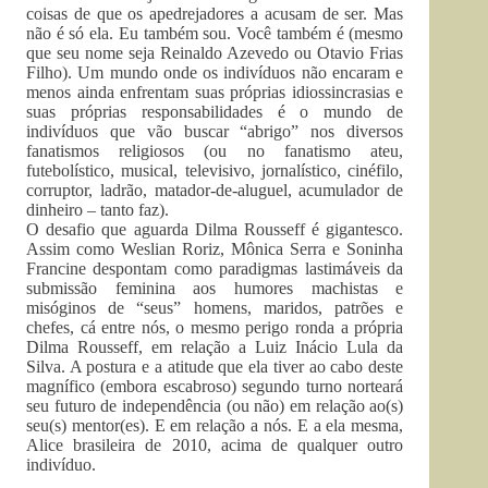
coisas de que os apedrejadores a acusam de ser. Mas
não é só ela. Eu também sou. Você também é (mesmo
que seu nome seja Reinaldo Azevedo ou Otavio Frias
Filho). Um mundo onde os indivíduos não encaram e
menos ainda enfrentam suas próprias idiossincrasias e
suas próprias responsabilidades é o mundo de
indivíduos que vão buscar “abrigo” nos diversos
fanatismos religiosos (ou no fanatismo ateu,
futebolístico, musical, televisivo, jornalístico, cinéfilo,
corruptor, ladrão, matador-de-aluguel, acumulador de
dinheiro – tanto faz).
O desafio que aguarda Dilma Rousseff é gigantesco.
Assim como Weslian Roriz, Mônica Serra e Soninha
Francine despontam como paradigmas lastimáveis da
submissão feminina aos humores machistas e
misóginos de “seus” homens, maridos, patrões e
chefes, cá entre nós, o mesmo perigo ronda a própria
Dilma Rousseff, em relação a Luiz Inácio Lula da
Silva. A postura e a atitude que ela tiver ao cabo deste
magnífico (embora escabroso) segundo turno norteará
seu futuro de independência (ou não) em relação ao(s)
seu(s) mentor(es). E em relação a nós. E a ela mesma,
Alice brasileira de 2010, acima de qualquer outro
indivíduo.