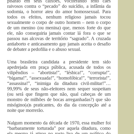
pisarão em seus caixões, vociferando feito cães
raivosos contra o “pecado” do suicídio, a infâmia da
sodomia, o horror ateu do amor homossexual. Para
todos os efeitos, nenhum religioso jamais tocou
sexualmente o corpo de outro homem – nem o corpo
de um menino (ou menina) que, menos forte do que
ele, não conseguiria jamais contar lá fora o que se
passou nas alcovas de território “sagrado”. A cruzada
antiaborto e anticasamento gay jamais aceita o desafio
de debater a pedofilia e o abuso sexual.
Uma brasileira candidata a presidente tem sido
apedrejada em praça pública, acusada de todos os
vilipêndios – “abortista!”, “lésbica!”, “corrupta!”,
“bígama!”, “assexuada!”, “homofóbica!”, “terrorista!”,
“assassina!”, “inimiga da ditadura civil-militar!”…
99,99% de seus não-eleitores nem sequer suspeitam
(ou será que fingem que não, qual cabeças de um
monstro de milhões de bocas arreganhadas?) que são
misógino(a)s praticantes, do dia da concepção até a
noite que morrerão.
Nalgum momento da década de 1970, essa mulher foi
“barbaramente torturada” por aquela ditadura, como
ela mesma já atirou no rosto liso de um político do