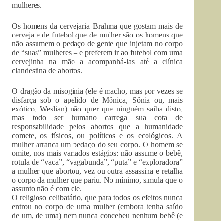
mulheres.
Os homens da cervejaria Brahma que gostam mais de
cerveja e de futebol que de mulher são os homens que
não assumem o pedaço de gente que injetam no corpo
de “suas” mulheres – e preferem ir ao futebol com uma
cervejinha na mão a acompanhá-las até a clínica
clandestina de abortos.
O dragão da misoginia (ele é macho, mas por vezes se
disfarça sob o apelido de Mônica, Sônia ou, mais
exótico, Weslian) não quer que ninguém saiba disto,
mas todo ser humano carrega sua cota de
responsabilidade pelos abortos que a humanidade
comete, os físicos, ou políticos e os ecológicos. A
mulher arranca um pedaço do seu corpo. O homem se
omite, nos mais variados estágios: não assume o bebê,
rotula de “vaca”, “vagabunda”, “puta” e “exploradora”
a mulher que abortou, vez ou outra assassina e retalha
o corpo da mulher que pariu. No mínimo, simula que o
assunto não é com ele.
O religioso celibatário, que para todos os efeitos nunca
entrou no corpo de uma mulher (embora tenha saído
de um, de uma) nem nunca concebeu nenhum bebê (e