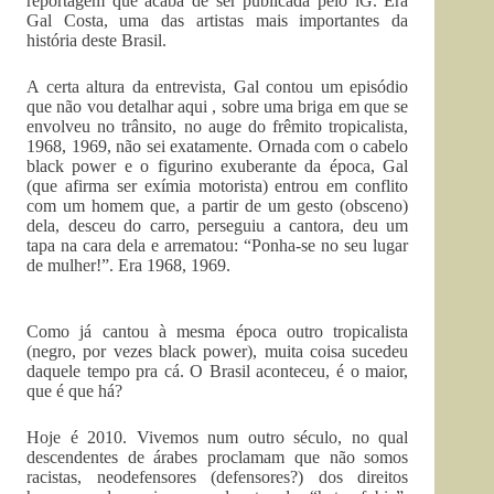
reportagem que acaba de ser publicada pelo iG. Era
Gal Costa, uma das artistas mais importantes da
história deste Brasil.
A certa altura da entrevista, Gal contou um episódio
que não vou detalhar aqui , sobre uma briga em que se
envolveu no trânsito, no auge do frêmito tropicalista,
1968, 1969, não sei exatamente. Ornada com o cabelo
black power e o figurino exuberante da época, Gal
(que afirma ser exímia motorista) entrou em conflito
com um homem que, a partir de um gesto (obsceno)
dela, desceu do carro, perseguiu a cantora, deu um
tapa na cara dela e arrematou: “Ponha-se no seu lugar
de mulher!”. Era 1968, 1969.
Como já cantou à mesma época outro tropicalista
(negro, por vezes black power), muita coisa sucedeu
daquele tempo pra cá. O Brasil aconteceu, é o maior,
que é que há?
Hoje é 2010. Vivemos num outro século, no qual
descendentes de árabes proclamam que não somos
racistas, neodefensores (defensores?) dos direitos