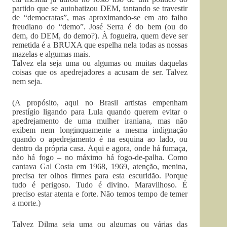
partido que se autobatizou DEM, tantando se travestir
de “democratas”, mas aproximando-se em ato falho
freudiano do “demo”. José Serra é do bem (ou do
dem, do DEM, do demo?). À fogueira, quem deve ser
remetida é a BRUXA que espelha nela todas as nossas
mazelas e algumas mais.
Talvez ela seja uma ou algumas ou muitas daquelas
coisas que os apedrejadores a acusam de ser. Talvez
nem seja.
(A propósito, aqui no Brasil artistas empenham
prestígio ligando para Lula quando querem evitar o
apedrejamento de uma mulher iraniana, mas não
exibem nem longinquamente a mesma indignação
quando o apedrejamento é na esquina ao lado, ou
dentro da própria casa. Aqui e agora, onde há fumaça,
não há fogo – no máximo há fogo-de-palha. Como
cantava Gal Costa em 1968, 1969, atenção, menina,
precisa ter olhos firmes para esta escuridão. Porque
tudo é perigoso. Tudo é divino. Maravilhoso. É
preciso estar atenta e forte. Não temos tempo de temer
a morte.)
Talvez Dilma seja uma ou algumas ou várias das