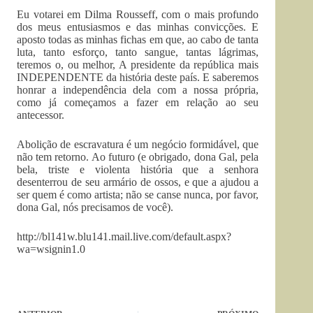
Eu votarei em Dilma Rousseff, com o mais profundo
dos meus entusiasmos e das minhas convicções. E
aposto todas as minhas fichas em que, ao cabo de tanta
luta, tanto esforço, tanto sangue, tantas lágrimas,
teremos o, ou melhor, A presidente da república mais
INDEPENDENTE da história deste país. E saberemos
honrar a independência dela com a nossa própria,
como já começamos a fazer em relação ao seu
antecessor.
Abolição de escravatura é um negócio formidável, que
não tem retorno. Ao futuro (e obrigado, dona Gal, pela
bela, triste e violenta história que a senhora
desenterrou de seu armário de ossos, e que a ajudou a
ser quem é como artista; não se canse nunca, por favor,
dona Gal, nós precisamos de você).
http://bl141w.blu141.mail.live.com/default.aspx?
wa=wsignin1.0