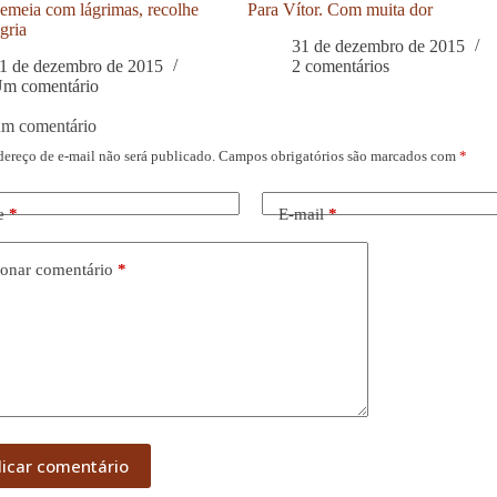
meia com lágrimas, recolhe
Para Vítor. Com muita dor
gria
31 de dezembro de 2015
1 de dezembro de 2015
2 comentários
m comentário
um comentário
dereço de e-mail não será publicado.
Campos obrigatórios são marcados com
*
e
*
E-mail
*
onar comentário
*
licar comentário