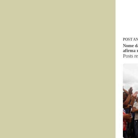
POST
AN
Nome da
afirma 
Posts r