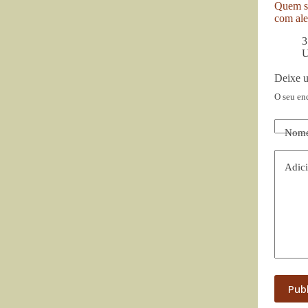
Quem se
com ale
3
U
Deixe 
O seu en
Nom
Adici
Pub