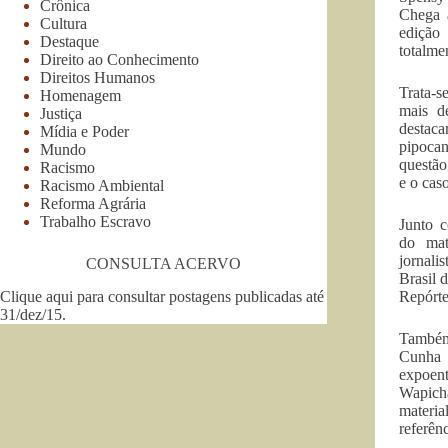
Crônica
Chega 
Cultura
edição
Destaque
totalme
Direito ao Conhecimento
Direitos Humanos
Trata-s
Homenagem
mais d
Justiça
destaca
Mídia e Poder
pipoca
Mundo
questã
Racismo
e o cas
Racismo Ambiental
Reforma Agrária
Trabalho Escravo
Junto 
do mat
jornal
CONSULTA ACERVO
Brasil 
Clique aqui para consultar postagens publicadas até
Repórte
31/dez/15
.
Também
Cunha 
expoen
Wapich
materi
referênc