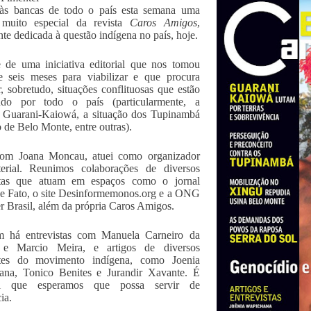
às bancas de todo o país esta semana uma
 muito especial da revista
Caros Amigos
,
nte dedicada à questão indígena no país, hoje.
e de uma iniciativa editorial que nos tomou
e seis meses para viabilizar e que procura
r, sobretudo, situações conflituosas que estão
ndo por todo o país (particularmente, a
o Guarani-Kaiowá, a situação dos Tupinambá
o de Belo Monte, entre outras).
com Joana Moncau, atuei como organizador
erial. Reunimos colaborações de diversos
istas que atuam em espaços como o jornal
de Fato, o site Desinformemonos.org e a ONG
r Brasil, além da própria Caros Amigos.
 há entrevistas com Manuela Carneiro da
e Marcio Meira, e artigos de diversos
tes do movimento indígena, como Joenia
ana, Tonico Benites e Jurandir Xavante. É
al que esperamos que possa servir de
ia.