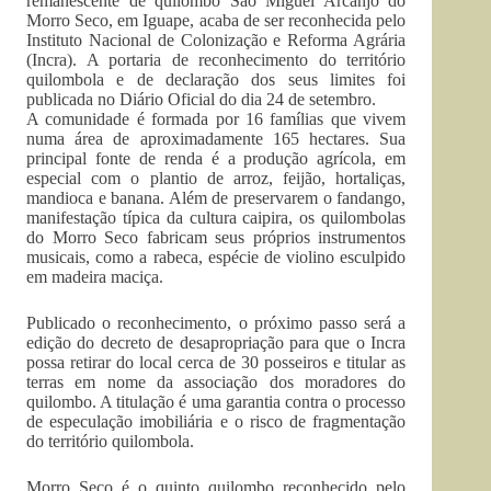
remanescente de quilombo São Miguel Arcanjo do
Morro Seco, em Iguape, acaba de ser reconhecida pelo
Instituto Nacional de Colonização e Reforma Agrária
(Incra). A portaria de reconhecimento do território
quilombola e de declaração dos seus limites foi
publicada no Diário Oficial do dia 24 de setembro.
A comunidade é formada por 16 famílias que vivem
numa área de aproximadamente 165 hectares. Sua
principal fonte de renda é a produção agrícola, em
especial com o plantio de arroz, feijão, hortaliças,
mandioca e banana. Além de preservarem o fandango,
manifestação típica da cultura caipira, os quilombolas
do Morro Seco fabricam seus próprios instrumentos
musicais, como a rabeca, espécie de violino esculpido
em madeira maciça.
Publicado o reconhecimento, o próximo passo será a
edição do decreto de desapropriação para que o Incra
possa retirar do local cerca de 30 posseiros e titular as
terras em nome da associação dos moradores do
quilombo. A titulação é uma garantia contra o processo
de especulação imobiliária e o risco de fragmentação
do território quilombola.
Morro Seco é o quinto quilombo reconhecido pelo