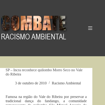
Pular
para
o
conteúdo
SP – Incra reconhece quilombo Morro Seco no Vale
do Ribeira
3 de outubro de 2010
Racismo Ambiental
Famosa na região do Vale do Ribeira por preservar a
tradicional dança do fandango, a comunidade