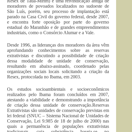
Resex de Tauá-Mirim) é uma reivindicação antiga de
moradores de povoados localizados no sudoeste de
São Luís, porém, seu processo de implantação está
parado na Casa Civil do governo federal, desde 2007,
e encontra forte oposição por parte do governo
estadual do Maranhão e de grandes empreendimentos
industriais, como o Consórcio Alumar e a Vale.
Desde 1996, as lideranças dos moradores da área vêm
aprofundando conhecimentos sobre as reservas
extrativistas e discutindo a possibilidade de criação
dessa modalidade de unidade de conservação,
resultando em abaixo-assinado, coordenado pelas
organizações sociais locais solicitando a criação da
Resex, protocolada no Ibama, em 2003.
Os estudos socioambientais e socioeconômicos
realizados pelo Ibama foram concluídos em 2007,
atestando a viabilidade e demonstrando a importância
de criação dessa unidade de conservação.Reservas
Extrativistas são unidades de conservação previstas em
lei federal (SNUC – Sistema Nacional de Unidades de
Conservação, Lei 9.985 de 18 de julho de 2000) nas
quais a permanência de populações extrativistas
tradicionais, cuja subsistência baseia-se no