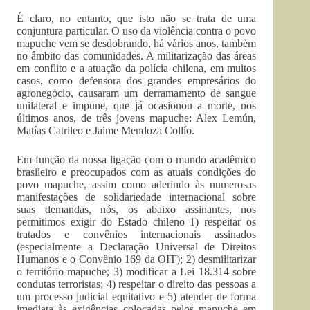
É claro, no entanto, que isto não se trata de uma
conjuntura particular. O uso da violência contra o povo
mapuche vem se desdobrando, há vários anos, também
no âmbito das comunidades. A militarização das áreas
em conflito e a atuação da polícia chilena, em muitos
casos, como defensora dos grandes empresários do
agronegócio, causaram um derramamento de sangue
unilateral e impune, que já ocasionou a morte, nos
últimos anos, de três jovens mapuche: Alex Lemún,
Matías Catrileo e Jaime Mendoza Collío.
Em função da nossa ligação com o mundo acadêmico
brasileiro e preocupados com as atuais condições do
povo mapuche, assim como aderindo às numerosas
manifestações de solidariedade internacional sobre
suas demandas, nós, os abaixo assinantes, nos
permitimos exigir do Estado chileno 1) respeitar os
tratados e convênios internacionais assinados
(especialmente a Declaração Universal de Direitos
Humanos e o Convênio 169 da OIT); 2) desmilitarizar
o território mapuche; 3) modificar a Lei 18.314 sobre
condutas terroristas; 4) respeitar o direito das pessoas a
um processo judicial equitativo e 5) atender de forma
imediata às exigências colocadas pelos mapuche em