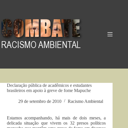
Pular
para
o
conteúdo
Declaração pública de acadêmicos e estudantes
brasileiros em apoio à greve de fome Mapuche
29 de setembro de 2010
Racismo Ambiental
Estamos acompanhando, há mais de dois meses, a
delicada situação que vivem os 32 presos políticos