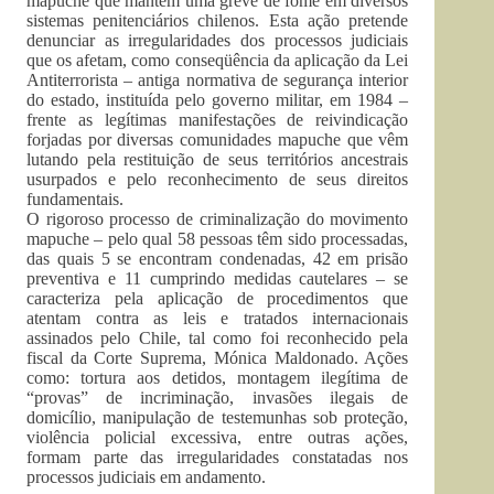
mapuche que mantêm uma greve de fome em diversos
sistemas penitenciários chilenos. Esta ação pretende
denunciar as irregularidades dos processos judiciais
que os afetam, como conseqüência da aplicação da Lei
Antiterrorista – antiga normativa de segurança interior
do estado, instituída pelo governo militar, em 1984 –
frente as legítimas manifestações de reivindicação
forjadas por diversas comunidades mapuche que vêm
lutando pela restituição de seus territórios ancestrais
usurpados e pelo reconhecimento de seus direitos
fundamentais.
O rigoroso processo de criminalização do movimento
mapuche – pelo qual 58 pessoas têm sido processadas,
das quais 5 se encontram condenadas, 42 em prisão
preventiva e 11 cumprindo medidas cautelares – se
caracteriza pela aplicação de procedimentos que
atentam contra as leis e tratados internacionais
assinados pelo Chile, tal como foi reconhecido pela
fiscal da Corte Suprema, Mónica Maldonado. Ações
como: tortura aos detidos, montagem ilegítima de
“provas” de incriminação, invasões ilegais de
domicílio, manipulação de testemunhas sob proteção,
violência policial excessiva, entre outras ações,
formam parte das irregularidades constatadas nos
processos judiciais em andamento.