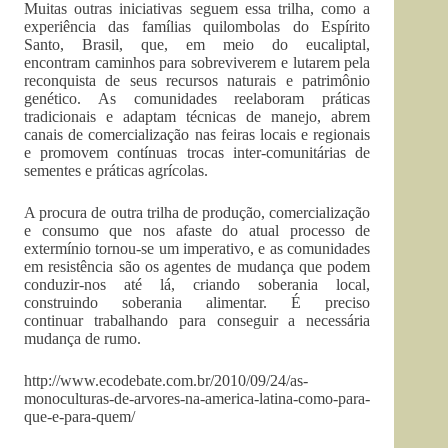
Muitas outras iniciativas seguem essa trilha, como a
experiência das famílias quilombolas do Espírito
Santo, Brasil, que, em meio do eucaliptal,
encontram caminhos para sobreviverem e lutarem pela
reconquista de seus recursos naturais e patrimônio
genético. As comunidades reelaboram práticas
tradicionais e adaptam técnicas de manejo, abrem
canais de comercialização nas feiras locais e regionais
e promovem contínuas trocas inter-comunitárias de
sementes e práticas agrícolas.
A procura de outra trilha de produção, comercialização
e consumo que nos afaste do atual processo de
extermínio tornou-se um imperativo, e as comunidades
em resistência são os agentes de mudança que podem
conduzir-nos até lá, criando soberania local,
construindo soberania alimentar. É preciso
continuar trabalhando para conseguir a necessária
mudança de rumo.
http://www.ecodebate.com.br/2010/09/24/as-
monoculturas-de-arvores-na-america-latina-como-para-
que-e-para-quem/