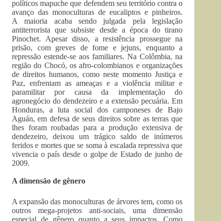
políticos mapuche que defendem seu território contra o
avanço das monoculturas de eucaliptos e pinheiros.
A maioria acaba sendo julgada pela legislação
antiterrorista que subsiste desde a época do tirano
Pinochet. Apesar disso, a resistência prossegue na
prisão, com greves de fome e jejuns, enquanto a
repressão estende-se aos familiares. Na Colômbia, na
região do Chocó, os afro-colombianos e organizações
de direitos humanos, como neste momento Justiça e
Paz, enfrentam as ameaças e a violência militar e
paramilitar por causa da implementação do
agronegócio do dendezeiro e a extensão pecuária. Em
Honduras, a luta social dos camponeses de Bajo
Aguán, em defesa de seus direitos sobre as terras que
lhes foram roubadas para a produção extensiva de
dendezeiro, deixou um trágico saldo de inúmeros
feridos e mortes que se soma à escalada repressiva que
vivencia o país desde o golpe de Estado de junho de
2009.
A dimensão de gênero
A expansão das monoculturas de árvores tem, como os
outros mega-projetos anti-sociais, uma dimensão
especial de gênero quanto a seus impactos. Como