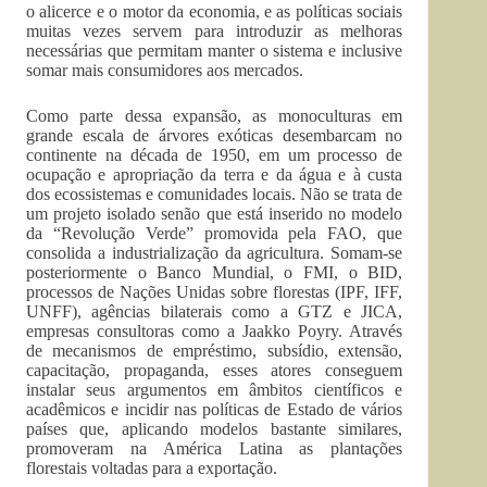
o alicerce e o motor da economia, e as políticas sociais
muitas vezes servem para introduzir as melhoras
necessárias que permitam manter o sistema e inclusive
somar mais consumidores aos mercados.
Como parte dessa expansão, as monoculturas em
grande escala de árvores exóticas desembarcam no
continente na década de 1950, em um processo de
ocupação e apropriação da terra e da água e à custa
dos ecossistemas e comunidades locais. Não se trata de
um projeto isolado senão que está inserido no modelo
da “Revolução Verde” promovida pela FAO, que
consolida a industrialização da agricultura. Somam-se
posteriormente o Banco Mundial, o FMI, o BID,
processos de Nações Unidas sobre florestas (IPF, IFF,
UNFF), agências bilaterais como a GTZ e JICA,
empresas consultoras como a Jaakko Poyry. Através
de mecanismos de empréstimo, subsídio, extensão,
capacitação, propaganda, esses atores conseguem
instalar seus argumentos em âmbitos científicos e
acadêmicos e incidir nas políticas de Estado de vários
países que, aplicando modelos bastante similares,
promoveram na América Latina as plantações
florestais voltadas para a exportação.