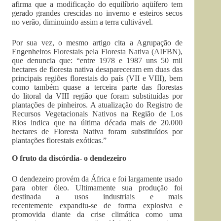
afirma que a modificação do equilíbrio aqüífero tem
gerado grandes crescidas no inverno e esteiros secos
no verão, diminuindo assim a terra cultivável.
Por sua vez, o mesmo artigo cita a Agrupação de
Engenheiros Florestais pela Floresta Nativa (AIFBN),
que denuncia que: “entre 1978 e 1987 uns 50 mil
hectares de floresta nativa desapareceram em duas das
principais regiões florestais do país (VII e VIII), bem
como também quase a terceira parte das florestas
do litoral da VIII região que foram substituídas por
plantações de pinheiros. A atualização do Registro de
Recursos Vegetacionais Nativos na Região de Los
Rios indica que na última década mais de 20.000
hectares de Floresta Nativa foram substituídos por
plantações florestais exóticas.”
O fruto da discórdia- o dendezeiro
O dendezeiro provém da África e foi largamente usado
para obter óleo. Ultimamente sua produção foi
destinada a usos industriais e mais
recentemente expandiu-se de forma explosiva e
promovida diante da crise climática como uma