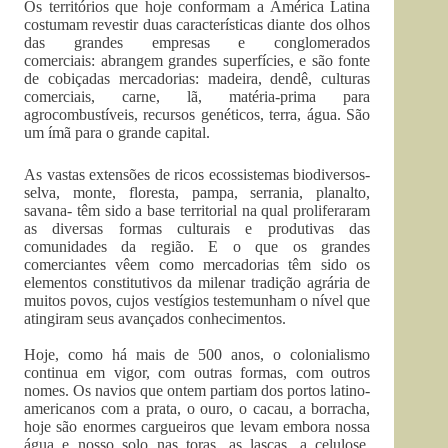
Os territórios que hoje conformam a América Latina
costumam revestir duas características diante dos olhos
das grandes empresas e conglomerados
comerciais: abrangem grandes superfícies, e são fonte
de cobiçadas mercadorias: madeira, dendê, culturas
comerciais, carne, lã, matéria-prima para
agrocombustíveis, recursos genéticos, terra, água. São
um ímã para o grande capital.
As vastas extensões de ricos ecossistemas biodiversos-
selva, monte, floresta, pampa, serrania, planalto,
savana- têm sido a base territorial na qual proliferaram
as diversas formas culturais e produtivas das
comunidades da região. E o que os grandes
comerciantes vêem como mercadorias têm sido os
elementos constitutivos da milenar tradição agrária de
muitos povos, cujos vestígios testemunham o nível que
atingiram seus avançados conhecimentos.
Hoje, como há mais de 500 anos, o colonialismo
continua em vigor, com outras formas, com outros
nomes. Os navios que ontem partiam dos portos latino-
americanos com a prata, o ouro, o cacau, a borracha,
hoje são enormes cargueiros que levam embora nossa
água e nosso solo nas toras, as lascas, a celulose,