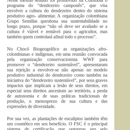
Nesse mesmo sentido foi promovido na Colômbia o
programa do “dendezeiro camponês”, que visa
envolver a cultura do dendezeiro dentro do sistema
produtivo agro- alimentar. A organização colombiana
Grupo Semillas questiona sua sustentabilidade no
longo prazo, porque “não só deve ser avaliado se a
cultura é viável e rentável para o agricultor, mas
também quem controlará afinal todo o processo”.
No Chocó Biogeográfico as organizações afro-
colombianas e indígenas, em uma reunião convocada
pela organização conservacionista WWF para
promover o “dendezeiro sustentável”, apresentaram
sua rejeição a envolver-se não apenas no modelo
produtivo industrial do dendezeiro como também na
iniciativa do “dendezeiro sustentável”, por seus graves
impactos que implicam a lesão de seus direitos, em
especial seus direitos ancestrais ao território, a perda
de autonomia e de suas práticas tradicionais de
produção, o menosprezo de sua cultura e das
expressões de diversidade.
Por sua vez, as plantações de eucaliptos também têm
um cosmético em seu benefício. O FSC é o principal
sistema de certificação que outorgou seu selo