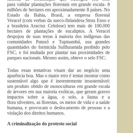
para validar plantações florestais em grande escala- 8
milhões de hectares em aproximadamente 8 países. No
Estado da Bahia, Brasil, a empresa florestal
Veracel (com verbas da sueco-finlandesa Stora Enso e
a brasileira Aracruz Celulose) tem mais de 100.000
hectares de plantações de eucaliptos. A Veracel
despojou de suas terras à maioria dos indígenas das
comunidades Pataxó e Tupinambá, usa grandes
quantidades do formicida Sulfluramida proibido pelo
FSC, e foi multada por plantar nas proximidades de
parques nacionais. Mesmo assim, obteve o selo FSC.
Todas essas tentativas visam dar ao negócio uma
aparência boa. Mas o maior erro é tentar mostrar como
sustentável algo que é inerentemente insustentável:
um produto obtido de monoculturas em grande escala
de árvores em sua maioria exóticas, que geram graves
impactos sobre a água, o solo, a fauna e a
flora silvestres, as florestas, os meios de vida e a saúde
humana, e provocam o deslocamento de pessoas e a
violação dos direitos humanos.
A criminalização do protesto social