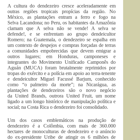
A cultura do dendezeiro cresce aceleradamente em
outras regiões tropicais propícias da região. No
México, as plantações entram a ferro e fogo na
Selva Lacandona; no Peru, os habitantes da Amazônia
clamam que A selva não se vende! A selva se
defende!, e se enfrentam ao grupo dendeicultor
Romero; na Guatemala, o dendezeiro se espalha em
um contexto de despejos e compras forçadas de terras
a comunidades empobrecidas que devem emigrar a
outros lugares; em Honduras, camponeses e
integrantes do Movimento Unificado Camponês do
Aguán (MUCA) foram brutalmente reprimidos por
tropas do exército e a polícia em apoio ao terra-tenente
e dendeicultor Miguel Facussé Barjum, conhecido
como “o palmeiro da morte”; na Nicarágua, as
plantações de dendezeiros são o novo negócio
da United Brands, outrora United Fruit, um nome
ligado a um longo histórico de manipulação política e
social; na Costa Rica o dendezeiro foi consolidado.
Um dos casos emblemáticos na produção de
dendezeiro é a Colômbia, com mais de 360.000
hectares de monoculturas de dendezeiro e o anúncio
do ex-presidente Uribe de atingir os 6 milhões de