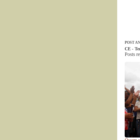
POST
AN
CE - Te
Posts r