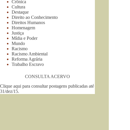
Crônica
Cultura
Destaque
Direito ao Conhecimento
Direitos Humanos
Homenagem
Justiça
Mídia e Poder
Mundo
Racismo
Racismo Ambiental
Reforma Agrária
Trabalho Escravo
CONSULTA ACERVO
Clique aqui para consultar postagens publicadas até
31/dez/15
.