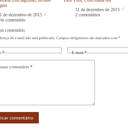
meia com lágrimas, recolhe
Para Vítor. Com muita dor
gria
31 de dezembro de 2015
1 de dezembro de 2015
2 comentários
m comentário
um comentário
dereço de e-mail não será publicado.
Campos obrigatórios são marcados com
*
e
*
E-mail
*
onar comentário
*
licar comentário