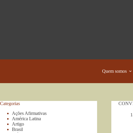
Pular
para
o
conteúdo
Quem somos
Categorias
CONVITE
Ações Afirmativas
1
América Latina
Artigo
Brasil