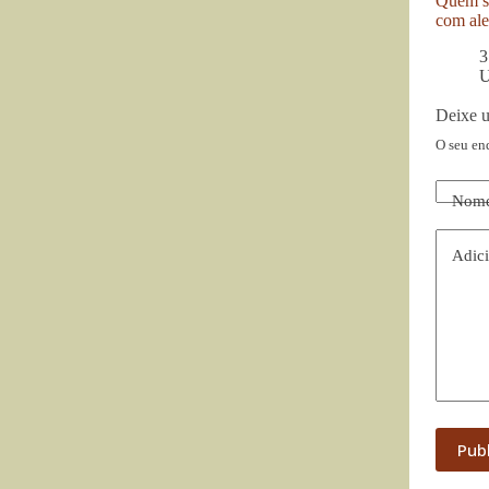
Quem se
com ale
3
U
Deixe 
O seu en
Nom
Adici
Pub