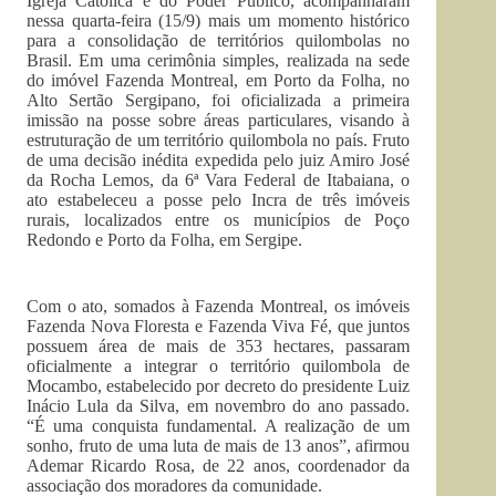
Igreja Católica e do Poder Público, acompanharam
nessa quarta-feira (15/9) mais um momento histórico
para a consolidação de territórios quilombolas no
Brasil. Em uma cerimônia simples, realizada na sede
do imóvel Fazenda Montreal, em Porto da Folha, no
Alto Sertão Sergipano, foi oficializada a primeira
imissão na posse sobre áreas particulares, visando à
estruturação de um território quilombola no país. Fruto
de uma decisão inédita expedida pelo juiz Amiro José
da Rocha Lemos, da 6ª Vara Federal de Itabaiana, o
ato estabeleceu a posse pelo Incra de três imóveis
rurais, localizados entre os municípios de Poço
Redondo e Porto da Folha, em Sergipe.
Com o ato, somados à Fazenda Montreal, os imóveis
Fazenda Nova Floresta e Fazenda Viva Fé, que juntos
possuem área de mais de 353 hectares, passaram
oficialmente a integrar o território quilombola de
Mocambo, estabelecido por decreto do presidente Luiz
Inácio Lula da Silva, em novembro do ano passado.
“É uma conquista fundamental. A realização de um
sonho, fruto de uma luta de mais de 13 anos”, afirmou
Ademar Ricardo Rosa, de 22 anos, coordenador da
associação dos moradores da comunidade.