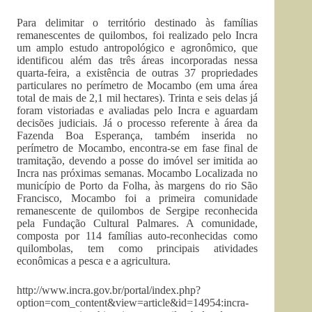
Para delimitar o território destinado às famílias
remanescentes de quilombos, foi realizado pelo Incra
um amplo estudo antropológico e agronômico, que
identificou além das três áreas incorporadas nessa
quarta-feira, a existência de outras 37 propriedades
particulares no perímetro de Mocambo (em uma área
total de mais de 2,1 mil hectares). Trinta e seis delas já
foram vistoriadas e avaliadas pelo Incra e aguardam
decisões judiciais. Já o processo referente à área da
Fazenda Boa Esperança, também inserida no
perímetro de Mocambo, encontra-se em fase final de
tramitação, devendo a posse do imóvel ser imitida ao
Incra nas próximas semanas. Mocambo Localizada no
município de Porto da Folha, às margens do rio São
Francisco, Mocambo foi a primeira comunidade
remanescente de quilombos de Sergipe reconhecida
pela Fundação Cultural Palmares. A comunidade,
composta por 114 famílias auto-reconhecidas como
quilombolas, tem como principais atividades
econômicas a pesca e a agricultura.
http://www.incra.gov.br/portal/index.php?
option=com_content&view=article&id=14954:incra-