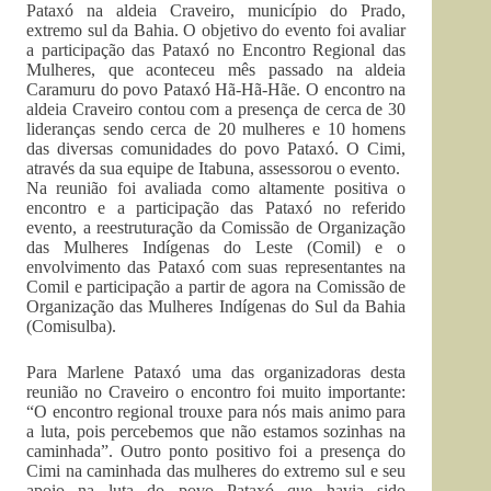
Pataxó na aldeia Craveiro, município do Prado,
extremo sul da Bahia. O objetivo do evento foi avaliar
a participação das Pataxó no Encontro Regional das
Mulheres, que aconteceu mês passado na aldeia
Caramuru do povo Pataxó Hã-Hã-Hãe. O encontro na
aldeia Craveiro contou com a presença de cerca de 30
lideranças sendo cerca de 20 mulheres e 10 homens
das diversas comunidades do povo Pataxó. O Cimi,
através da sua equipe de Itabuna, assessorou o evento.
Na reunião foi avaliada como altamente positiva o
encontro e a participação das Pataxó no referido
evento, a reestruturação da Comissão de Organização
das Mulheres Indígenas do Leste (Comil) e o
envolvimento das Pataxó com suas representantes na
Comil e participação a partir de agora na Comissão de
Organização das Mulheres Indígenas do Sul da Bahia
(Comisulba).
Para Marlene Pataxó uma das organizadoras desta
reunião no Craveiro o encontro foi muito importante:
“O encontro regional trouxe para nós mais animo para
a luta, pois percebemos que não estamos sozinhas na
caminhada”. Outro ponto positivo foi a presença do
Cimi na caminhada das mulheres do extremo sul e seu
apoio na luta do povo Pataxó que havia sido