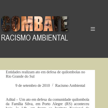
Pular
para
o
conteúdo
Entidades realizam ato em defesa de quilombolas no
Rio Grande do Sul
9 de setembro de 2010
Racismo Ambiental
Adital – Um ato em defesa da comunidade quilombola
da Família Silva, em Porto Alegre (RS) aconteceu