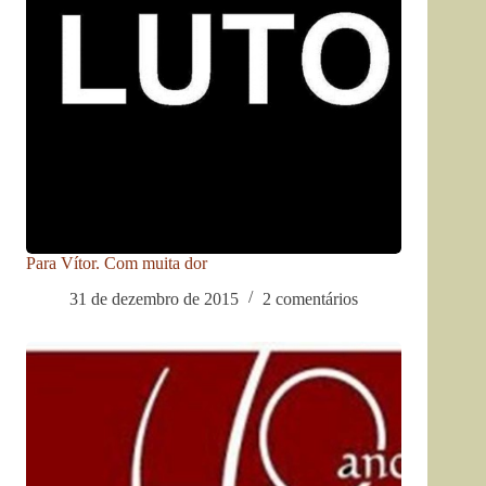
Para Vítor. Com muita dor
31 de dezembro de 2015
2 comentários