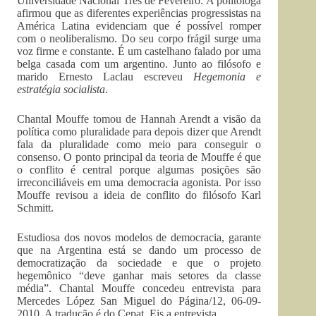
Universidade Nacional Três de Fevereiro. A politóloga
afirmou que as diferentes experiências progressistas na
América Latina evidenciam que é possível romper
com o neoliberalismo. Do seu corpo frágil surge uma
voz firme e constante. É um castelhano falado por uma
belga casada com um argentino. Junto ao filósofo e
marido Ernesto Laclau escreveu
Hegemonia e
estratégia socialista
.
Chantal Mouffe tomou de Hannah Arendt a visão da
política como pluralidade para depois dizer que Arendt
fala da pluralidade como meio para conseguir o
consenso. O ponto principal da teoria de Mouffe é que
o conflito é central porque algumas posições são
irreconciliáveis em uma democracia agonista. Por isso
Mouffe revisou a ideia de conflito do filósofo Karl
Schmitt.
Estudiosa dos novos modelos de democracia, garante
que na Argentina está se dando um processo de
democratização da sociedade e que o projeto
hegemônico “deve ganhar mais setores da classe
média”. Chantal Mouffe concedeu entrevista para
Mercedes López San Miguel do Página/12, 06-09-
2010. A tradução é do Cepat. Eis a entrevista.