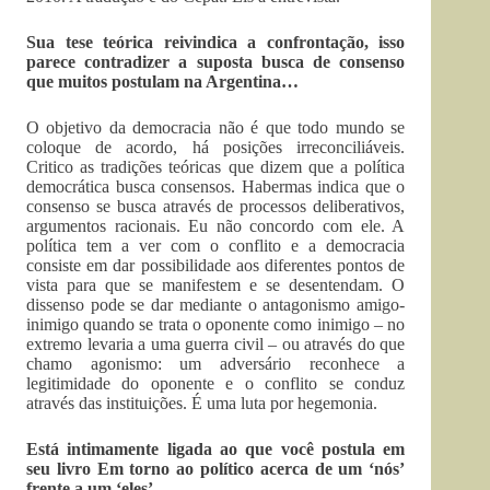
Sua tese teórica reivindica a confrontação, isso
parece contradizer a suposta busca de consenso
que muitos postulam na Argentina…
O objetivo da democracia não é que todo mundo se
coloque de acordo, há posições irreconciliáveis.
Critico as tradições teóricas que dizem que a política
democrática busca consensos. Habermas indica que o
consenso se busca através de processos deliberativos,
argumentos racionais. Eu não concordo com ele. A
política tem a ver com o conflito e a democracia
consiste em dar possibilidade aos diferentes pontos de
vista para que se manifestem e se desentendam. O
dissenso pode se dar mediante o antagonismo amigo-
inimigo quando se trata o oponente como inimigo – no
extremo levaria a uma guerra civil – ou através do que
chamo agonismo: um adversário reconhece a
legitimidade do oponente e o conflito se conduz
através das instituições. É uma luta por hegemonia.
Está intimamente ligada ao que você postula em
seu livro Em torno ao político acerca de um ‘nós’
frente a um ‘eles’…