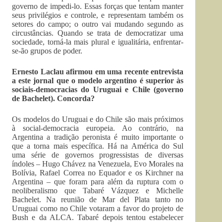
governo de impedi-lo. Essas forças que tentam manter
seus privilégios e controle, e representam também os
setores do campo; o outro vai mudando segundo as
circustâncias. Quando se trata de democratizar uma
sociedade, torná-la mais plural e igualitária, enfrentar-
se-ão grupos de poder.
Ernesto Laclau afirmou em uma recente entrevista
a este jornal que o modelo argentino é superior às
sociais-democracias do Uruguai e Chile (governo
de Bachelet). Concorda?
Os modelos do Uruguai e do Chile são mais próximos
à social-democracia europeia. Ao contrário, na
Argentina a tradição peronista é muito importante o
que a torna mais específica. Há na América do Sul
uma série de governos progressistas de diversas
índoles – Hugo Chávez na Venezuela, Evo Morales na
Bolívia, Rafael Correa no Equador e os Kirchner na
Argentina – que foram para além da ruptura com o
neoliberalismo que Tabaré Vázquez e Michelle
Bachelet. Na reunião de Mar del Plata tanto no
Uruguai como no Chile votaram a favor do projeto de
Bush e da ALCA. Tabaré depois tentou estabelecer