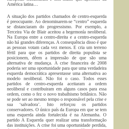
América latina…
A situação dos partidos chamados de centro-esquerda
é preocupante. Ao denominarem-se “centro” esquerda
se distanciaram do progressismo. Por exemplo, a
Terceira Via de Blair aceitou a hegemonía neoliberal.
Na Europa entre a centro-direita e a centro-esquerda
não há grandes diferenças. A consequência disso é que
as pessoas votam cada vez menos. E cria um terreno
fértil para que os partidos de direita populista se
posicionem, dêem a impressão de que são uma
alternativa de mudança. A crise financeira de 2008
poderia ser uma oportunidade para que uma verdadeira
esquerda democrática apresentasse uma alternativa ao
modelo neoliberal. Não foi o caso. Todos esses
partidos de centro-esquerda aceitaram a ordem
neoliberal e contribuiram em alguns casos para essa
ordem, como o fez o novo trabalhismo britânico. Não
se pode ser ao mesmo tempo o responsável pela crise e
sua ‘salvadora’. Isto reforçou os partidos
conservadores. O único país da Europa em que se tem
uma esquerda ainda fortalecida é na Alemanha. O
partido A Esquerda quer realizar uma transformação
das instituições. A crise foi uma oportunidade perdida,