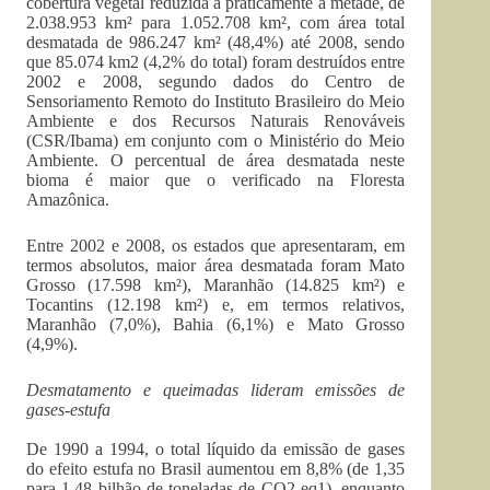
cobertura vegetal reduzida a praticamente a metade, de
2.038.953 km² para 1.052.708 km², com área total
desmatada de 986.247 km² (48,4%) até 2008, sendo
que 85.074 km2 (4,2% do total) foram destruídos entre
2002 e 2008, segundo dados do Centro de
Sensoriamento Remoto do Instituto Brasileiro do Meio
Ambiente e dos Recursos Naturais Renováveis
(CSR/Ibama) em conjunto com o Ministério do Meio
Ambiente. O percentual de área desmatada neste
bioma é maior que o verificado na Floresta
Amazônica.
Entre 2002 e 2008, os estados que apresentaram, em
termos absolutos, maior área desmatada foram Mato
Grosso (17.598 km²), Maranhão (14.825 km²) e
Tocantins (12.198 km²) e, em termos relativos,
Maranhão (7,0%), Bahia (6,1%) e Mato Grosso
(4,9%).
Desmatamento e queimadas lideram emissões de
gases-estufa
De 1990 a 1994, o total líquido da emissão de gases
do efeito estufa no Brasil aumentou em 8,8% (de 1,35
para 1,48 bilhão de toneladas de CO2 eq1), enquanto