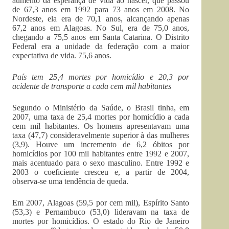
aumento da esperança de vida ao nascer, que passou
de 67,3 anos em 1992 para 73 anos em 2008. No
Nordeste, ela era de 70,1 anos, alcançando apenas
67,2 anos em Alagoas. No Sul, era de 75,0 anos,
chegando a 75,5 anos em Santa Catarina. O Distrito
Federal era a unidade da federação com a maior
expectativa de vida. 75,6 anos.
País tem 25,4 mortes por homicídio e 20,3 por
acidente de transporte a cada cem mil habitantes
Segundo o Ministério da Saúde, o Brasil tinha, em
2007, uma taxa de 25,4 mortes por homicídio a cada
cem mil habitantes. Os homens apresentavam uma
taxa (47,7) consideravelmente superior à das mulheres
(3,9). Houve um incremento de 6,2 óbitos por
homicídios por 100 mil habitantes entre 1992 e 2007,
mais acentuado para o sexo masculino. Entre 1992 e
2003 o coeficiente cresceu e, a partir de 2004,
observa-se uma tendência de queda.
Em 2007, Alagoas (59,5 por cem mil), Espírito Santo
(53,3) e Pernambuco (53,0) lideravam na taxa de
mortes por homicídios. O estado do Rio de Janeiro