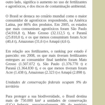
outro lado, significa o aumento no uso de fertilizantes
e agrotóxicos, e dos riscos de contaminação ambiental.
O Brasil se destaca no cenário mundial como o maior
consumidor de agrotóxicos respondendo, na América
Latina, por 86% dos produtos. Em 2005, os estados
que mais consumiram agrotóxicos foram São Paulo
(54.916,8 t), Mato Grosso (32.112,5 t), e Paraná
(25.810,0 t), e os que menos consumiram foram Acre
(40,4 t), Amazonas (31,6 t) e Amapá (4,6 t).
Em relação aos fertilizantes, o ranking por estado é
parecido: em 2008, os que mais tiveram fertilizantes
entregues ao consumidor final também foram Mato
Grosso (1.507.072 t), São Paulo (1.376.770 t) e
Paraná (1.364.830 t), e os que menos tiveram foram
Acre (1.438 t), Amazonas (2.323 t) e Amapá (2.898 t).
Unidades de conservação federais ocupam 9% do
território
Para proteger a sua biodiversidade, o Brasil destina
mais de 750.000 km² a unidades de conservação
(UCs) federais, aproximadamente 9% do território