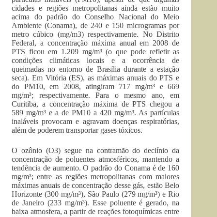
cidades e regiões metropolitanas ainda estão muito
acima do padrão do Conselho Nacional do Meio
Ambiente (Conama), de 240 e 150 microgramas por
metro cúbico (mg/m3) respectivamente. No Distrito
Federal, a concentração máxima anual em 2008 de
PTS ficou em 1.209 mg/m³ (o que pode refletir as
condições climáticas locais e a ocorrência de
queimadas no entorno de Brasília durante a estação
seca). Em Vitória (ES), as máximas anuais do PTS e
do PM10, em 2008, atingiram 717 mg/m³ e 669
mg/m³; respectivamente. Para o mesmo ano, em
Curitiba, a concentração máxima de PTS chegou a
589 mg/m³ e a de PM10 a 420 mg/m³. As partículas
inaláveis provocam e agravam doenças respiratórias,
além de poderem transportar gases tóxicos.
O ozônio (O3) segue na contramão do declínio da
concentração de poluentes atmosféricos, mantendo a
tendência de aumento. O padrão do Conama é de 160
mg/m³; entre as regiões metropolitanas com maiores
máximas anuais de concentração desse gás, estão Belo
Horizonte (300 mg/m³), São Paulo (279 mg/m³) e Rio
de Janeiro (233 mg/m³). Esse poluente é gerado, na
baixa atmosfera, a partir de reações fotoquímicas entre