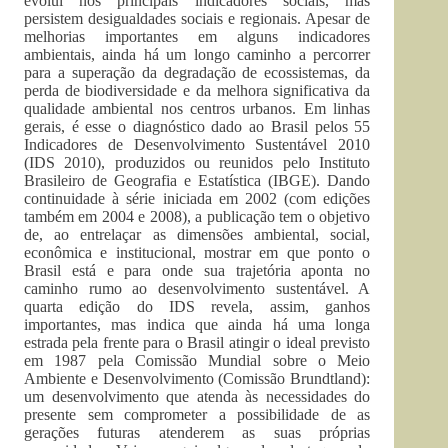
evolui nos principais indicadores sociais, mas
persistem desigualdades sociais e regionais. Apesar de
melhorias importantes em alguns indicadores
ambientais, ainda há um longo caminho a percorrer
para a superação da degradação de ecossistemas, da
perda de biodiversidade e da melhora significativa da
qualidade ambiental nos centros urbanos. Em linhas
gerais, é esse o diagnóstico dado ao Brasil pelos 55
Indicadores de Desenvolvimento Sustentável 2010
(IDS 2010), produzidos ou reunidos pelo Instituto
Brasileiro de Geografia e Estatística (IBGE). Dando
continuidade à série iniciada em 2002 (com edições
também em 2004 e 2008), a publicação tem o objetivo
de, ao entrelaçar as dimensões ambiental, social,
econômica e institucional, mostrar em que ponto o
Brasil está e para onde sua trajetória aponta no
caminho rumo ao desenvolvimento sustentável. A
quarta edição do IDS revela, assim, ganhos
importantes, mas indica que ainda há uma longa
estrada pela frente para o Brasil atingir o ideal previsto
em 1987 pela Comissão Mundial sobre o Meio
Ambiente e Desenvolvimento (Comissão Brundtland):
um desenvolvimento que atenda às necessidades do
presente sem comprometer a possibilidade de as
gerações futuras atenderem as suas próprias