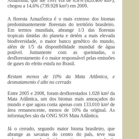
Amazônia, que até 1991 era de 8,4% (426.400 km²),
chegou a 14,6% (739.928 km²) em 2009.
A floresta Amazônica é o mais extenso dos biomas
predominantemente florestais do território brasileiro.
Em termos mundiais, abrange 1/3 das florestas
tropicais úmidas do planeta e detém a mais elevada
biodiversidade, o maior banco genético do mundo,
além de 1/5 da disponibilidade mundial de água
potável. Juntamente com as queimadas, o
desflorestamento é o maior responsável pelas emissões
de gases do efeito estufa no Brasil.
Restam menos de 10% da Mata Atlântica, e
desmatamento é alto no cerrado
Entre 2005 e 2008, foram desflorestados 1.028 km² da
Mata Atlântica, um dos biomas mais ameaçados do
mundo e que agora conta apenas com 133.010 km² de
área remanescente, menos de 10% da original. As
informações são da ONG SOS Mata Atlântica.
Já o cerrado, segundo maior bioma brasileiro, que
abrange as savanas do centro do país, teve sua