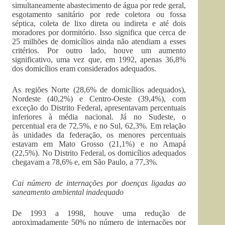
simultaneamente abastecimento de água por rede geral,
esgotamento sanitário por rede coletora ou fossa
séptica, coleta de lixo direta ou indireta e até dois
moradores por dormitório. Isso significa que cerca de
25 milhões de domicílios ainda não atendiam a esses
critérios. Por outro lado, houve um aumento
significativo, uma vez que, em 1992, apenas 36,8%
dos domicílios eram considerados adequados.
As regiões Norte (28,6% de domicílios adequados),
Nordeste (40,2%) e Centro-Oeste (39,4%), com
exceção do Distrito Federal, apresentavam percentuais
inferiores à média nacional. Já no Sudeste, o
percentual era de 72,5%, e no Sul, 62,3%. Em relação
às unidades da federação, os menores percentuais
estavam em Mato Grosso (21,1%) e no Amapá
(22,5%). No Distrito Federal, os domicílios adequados
chegavam a 78,6% e, em São Paulo, a 77,3%.
Cai número de internações por doenças ligadas ao
saneamento ambiental inadequado
De 1993 a 1998, houve uma redução de
aproximadamente 50% no número de internações por