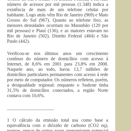
número de acessos por mil pessoas (1.348) indica a
existência de mais de um telefone celular por
habitante. Logo atrás vêm Rio de Janeiro (969) e Mato
Grosso do Sul (967). Quanto ao telefone fixo, as
menores densidades ocorriam no Maranhão (120 por
mil pessoas) e Piauí (136), e as maiores estavam no
Rio de Janeiro (502), Distrito Federal (484) e São
Paulo (442).
Verificou-se nos últimos anos um crescimento
contínuo do número de domicílios com acesso à
Internet, de 8,6% em 2001 para 23,8% em 2008.
Naquele ano, ao todo, havia 13,7 milhões de
domicílios particulares permanentes com acesso à rede
por meio de computador. Os números refletem, porém,
a desigualdade regional: enquanto o Sudeste tinha
31,5% de domicílios conectados, a região Norte
contava com 10,6%.
____________________
1 O cálculo da emissão total usa como base a
equivalência com o dióxido de carbono (CO2 eq),
porque, apesar de outros gases apresentarem potencial