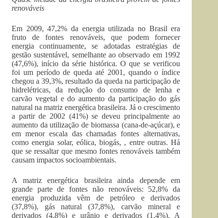
renováveis
Em 2009, 47,2% da energia utilizada no Brasil era
fruto de fontes renováveis, que podem fornecer
energia continuamente, se adotadas estratégias de
gestão sustentável, semelhante ao observado em 1992
(47,6%), início da série histórica. O que se verificou
foi um período de queda até 2001, quando o índice
chegou a 39,3%, resultado da queda na participação de
hidrelétricas, da redução do consumo de lenha e
carvão vegetal e do aumento da participação do gás
natural na matriz energética brasileira. Já o crescimento
a partir de 2002 (41%) se deveu principalmente ao
aumento da utilização de biomassa (cana-de-açúcar), e
em menor escala das chamadas fontes alternativas,
como energia solar, eólica, biogás, , entre outras. Há
que se ressaltar que mesmo fontes renováveis também
causam impactos socioambientais.
A matriz energética brasileira ainda depende em
grande parte de fontes não renováveis: 52,8% da
energia produzida vêm de petróleo e derivados
(37,8%), gás natural (37,8%), carvão mineral e
derivados (4,8%) e urânio e derivados (1,4%). A