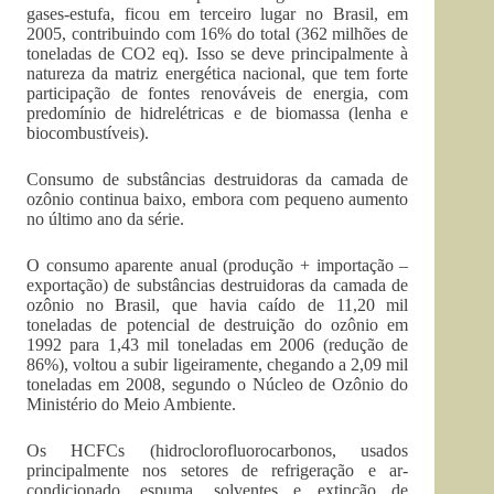
gases-estufa, ficou em terceiro lugar no Brasil, em
2005, contribuindo com 16% do total (362 milhões de
toneladas de CO2 eq). Isso se deve principalmente à
natureza da matriz energética nacional, que tem forte
participação de fontes renováveis de energia, com
predomínio de hidrelétricas e de biomassa (lenha e
biocombustíveis).
Consumo de substâncias destruidoras da camada de
ozônio continua baixo, embora com pequeno aumento
no último ano da série.
O consumo aparente anual (produção + importação –
exportação) de substâncias destruidoras da camada de
ozônio no Brasil, que havia caído de 11,20 mil
toneladas de potencial de destruição do ozônio em
1992 para 1,43 mil toneladas em 2006 (redução de
86%), voltou a subir ligeiramente, chegando a 2,09 mil
toneladas em 2008, segundo o Núcleo de Ozônio do
Ministério do Meio Ambiente.
Os HCFCs (hidroclorofluorocarbonos, usados
principalmente nos setores de refrigeração e ar-
condicionado, espuma, solventes e extinção de