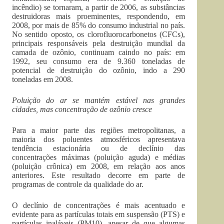
incêndio) se tornaram, a partir de 2006, as substâncias
destruidoras mais proeminentes, respondendo, em
2008, por mais de 85% do consumo industrial no país.
No sentido oposto, os clorofluorocarbonetos (CFCs),
principais responsáveis pela destruição mundial da
camada de ozônio, continuam caindo no país: em
1992, seu consumo era de 9.360 toneladas de
potencial de destruição do ozônio, indo a 290
toneladas em 2008.
Poluição do ar se mantém estável nas grandes
cidades, mas concentração de ozônio cresce
Para a maior parte das regiões metropolitanas, a
maioria dos poluentes atmosféricos apresentava
tendência estacionária ou de declínio das
concentrações máximas (poluição aguda) e médias
(poluição crônica) em 2008, em relação aos anos
anteriores. Este resultado decorre em parte de
programas de controle da qualidade do ar.
O declínio de concentrações é mais acentuado e
evidente para as partículas totais em suspensão (PTS) e
partículas inaláveis (PM10), apesar de que algumas