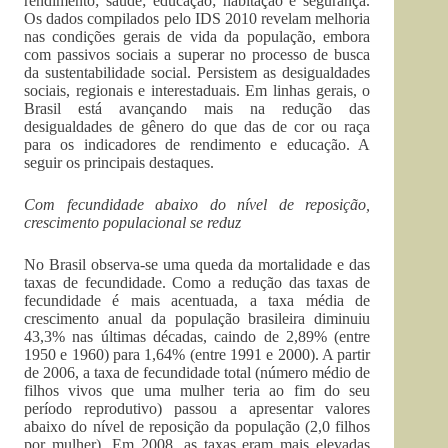
rendimento; saúde; educação; habitação e segurança.
Os dados compilados pelo IDS 2010 revelam melhoria
nas condições gerais de vida da população, embora
com passivos sociais a superar no processo de busca
da sustentabilidade social. Persistem as desigualdades
sociais, regionais e interestaduais. Em linhas gerais, o
Brasil está avançando mais na redução das
desigualdades de gênero do que das de cor ou raça
para os indicadores de rendimento e educação. A
seguir os principais destaques.
Com fecundidade abaixo do nível de reposição,
crescimento populacional se reduz
No Brasil observa-se uma queda da mortalidade e das
taxas de fecundidade. Como a redução das taxas de
fecundidade é mais acentuada, a taxa média de
crescimento anual da população brasileira diminuiu
43,3% nas últimas décadas, caindo de 2,89% (entre
1950 e 1960) para 1,64% (entre 1991 e 2000). A partir
de 2006, a taxa de fecundidade total (número médio de
filhos vivos que uma mulher teria ao fim do seu
período reprodutivo) passou a apresentar valores
abaixo do nível de reposição da população (2,0 filhos
por mulher). Em 2008, as taxas eram mais elevadas