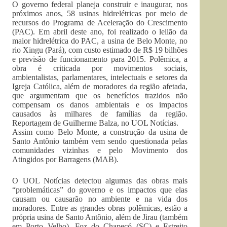
O governo federal planeja construir e inaugurar, nos
próximos anos, 58 usinas hidrelétricas por meio de
recursos do Programa de Aceleração do Crescimento
(PAC). Em abril deste ano, foi realizado o leilão da
maior hidrelétrica do PAC, a usina de Belo Monte, no
rio Xingu (Pará), com custo estimado de R$ 19 bilhões
e previsão de funcionamento para 2015. Polêmica, a
obra é criticada por movimentos sociais,
ambientalistas, parlamentares, intelectuais e setores da
Igreja Católica, além de moradores da região afetada,
que argumentam que os benefícios trazidos não
compensam os danos ambientais e os impactos
causados às milhares de famílias da região.
Reportagem de Guilherme Balza, no UOL Notícias.
Assim como Belo Monte, a construção da usina de
Santo Antônio também vem sendo questionada pelas
comunidades vizinhas e pelo Movimento dos
Atingidos por Barragens (MAB).
O UOL Notícias detectou algumas das obras mais
“problemáticas” do governo e os impactos que elas
causam ou causarão no ambiente e na vida dos
moradores. Entre as grandes obras polêmicas, estão a
própria usina de Santo Antônio, além de Jirau (também
em Porto Velho), Foz do Chapecó (SC) e Estreito