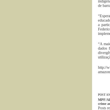
indígen
de barr
“Esper
educado
a parti
Federi
impleme
“A maio
dados 
divergê
utiliza
http://
amazon
POST
AN
MPF/AL 
crime a
Posts r