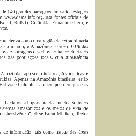
s de 140 grandes barragens em vários estágios
m www.dams-info.org, usa fontes oficiais de
rasil, Bolívia, Colômbia, Equador e Peru, e
ovos.
aracteriza como uma região de extraordinária
fica do mundo, a Amazônica, contém 60% das
etos de barragens descritos no banco de dados
a das populações locais, cuja subsistência
 Amazônia” apresenta informações técnicas e
truídas. Apenas na Amazônia brasileira, estão
, Bolívia e Colômbia também possuem projetos
a a bacia mais importante do mundo. Se todos
ssistemas amazônicos e os meios de vida de
sobrevivência”, disse Brent Millikan, diretor
eis de informação, tais como mapas das áreas