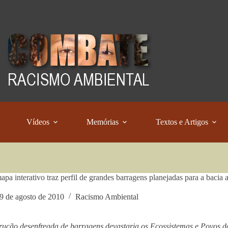
Vídeos
Memórias
Textos e Artigos
pa interativo traz perfil de grandes barragens planejadas para a bacia
9 de agosto de 2010
Racismo Ambiental
rução desenfreada de barragens devastaria os Ecossistemas e Povos 