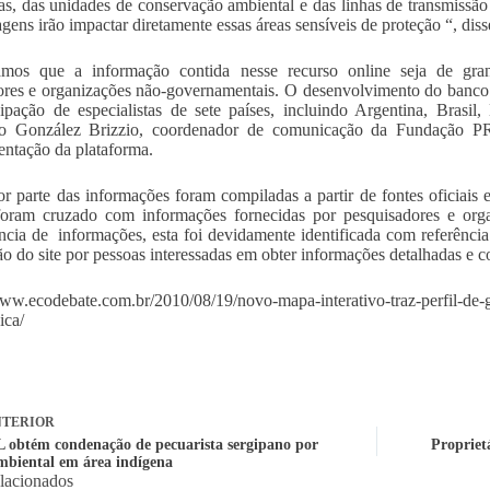
as, das unidades de conservação ambiental e das linhas de transmissão 
agens irão impactar diretamente essas áreas sensíveis de proteção “, diss
amos que a informação contida nesse recurso online seja de grand
res e organizações não-governamentais. O desenvolvimento do banco 
cipação de especialistas de sete países, incluindo Argentina, Brasil
co González Brizzio, coordenador de comunicação da Fundação 
ntação da plataforma.
r parte das informações foram compiladas a partir de fontes oficiais 
foram cruzado com informações fornecidas por pesquisadores e org
ncia de informações, esta foi devidamente identificada com referência à
ção do site por pessoas interessadas em obter informações detalhadas e co
www.ecodebate.com.br/2010/08/19/novo-mapa-interativo-traz-perfil-de-g
ica/
TERIOR
obtém condenação de pecuarista sergipano por
Proprietá
mbiental em área indígena
elacionados