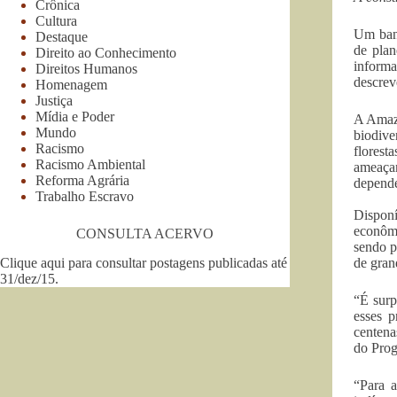
Crônica
Cultura
Um banc
Destaque
de plan
Direito ao Conhecimento
informa
Direitos Humanos
descrev
Homenagem
Justiça
Mídia e Poder
A Amazô
Mundo
biodive
Racismo
florest
Racismo Ambiental
ameaçam
Reforma Agrária
depende
Trabalho Escravo
Disponí
econômi
CONSULTA ACERVO
sendo p
Clique aqui para consultar postagens publicadas até
de gran
31/dez/15
.
“É surp
esses p
centena
do Prog
“Para a