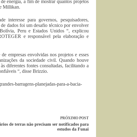
de energia, a fim de mostrar quantos projetos
e Millikan.
e interesse para governos, pesquisadores,
de dados foi um desafio técnico por envolver
, Bolívia, Peru e Estados Unidos “, explicou
PROTEGER e responsável pela elaboração e
e de empresas envolvidas nos projetos e esses
anizações da sociedade civil. Quando houve
s diferentes fontes consultadas, facilitando a
nfiáveis “, disse Brizzio.
randes-barragens-planejadas-para-a-bacia-
PRÓXIMO
POST
rios de terras não precisam ser notificados para
estudos da Funai