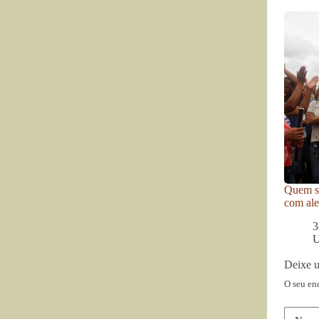
Quem se
com ale
3
U
Deixe 
O seu en