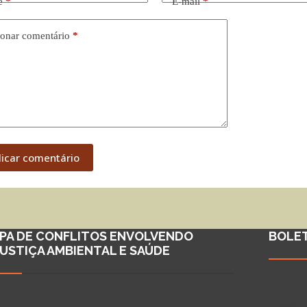
e
*
E-mail
*
onar comentário
*
licar comentário
PA DE CONFLITOS ENVOLVENDO
BOLE
JUSTIÇA AMBIENTAL E SAÚDE