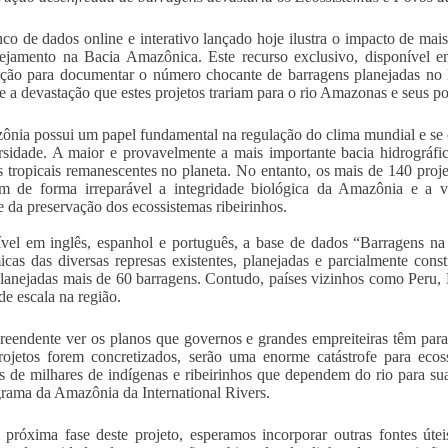
o de dados online e interativo lançado hoje ilustra o impacto de mai
ejamento na Bacia Amazônica. Este recurso exclusivo, disponível e
ção para documentar o número chocante de barragens planejadas no B
e a devastação que estes projetos trariam para o rio Amazonas e seus p
nia possui um papel fundamental na regulação do clima mundial e se c
rsidade. A maior e provavelmente a mais importante bacia hidrográ
as tropicais remanescentes no planeta. No entanto, os mais de 140 proj
 de forma irreparável a integridade biológica da Amazônia e a vid
 da preservação dos ecossistemas ribeirinhos.
vel em inglês, espanhol e português, a base de dados “Barragens na
cas das diversas represas existentes, planejadas e parcialmente cons
lanejadas mais de 60 barragens. Contudo, países vizinhos como Peru
de escala na região.
reendente ver os planos que governos e grandes empreiteiras têm par
rojetos forem concretizados, serão uma enorme catástrofe para eco
s de milhares de indígenas e ribeirinhos que dependem do rio para sua 
rama da Amazônia da International Rivers.
 próxima fase deste projeto, esperamos incorporar outras fontes út