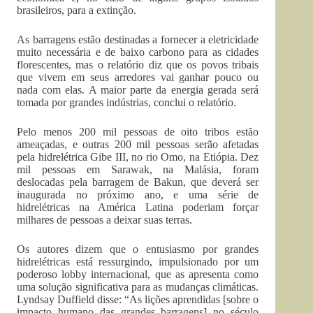
brasileiros, para a extinção.
As barragens estão destinadas a fornecer a eletricidade
muito necessária e de baixo carbono para as cidades
florescentes, mas o relatório diz que os povos tribais
que vivem em seus arredores vai ganhar pouco ou
nada com elas. A maior parte da energia gerada será
tomada por grandes indústrias, conclui o relatório.
Pelo menos 200 mil pessoas de oito tribos estão
ameaçadas, e outras 200 mil pessoas serão afetadas
pela hidrelétrica Gibe III, no rio Omo, na Etiópia. Dez
mil pessoas em Sarawak, na Malásia, foram
deslocadas pela barragem de Bakun, que deverá ser
inaugurada no próximo ano, e uma série de
hidrelétricas na América Latina poderiam forçar
milhares de pessoas a deixar suas terras.
Os autores dizem que o entusiasmo por grandes
hidrelétricas está ressurgindo, impulsionado por um
poderoso lobby internacional, que as apresenta como
uma solução significativa para as mudanças climáticas.
Lyndsay Duffield disse: “As lições aprendidas [sobre o
impacto humano das grandes barragens] no século