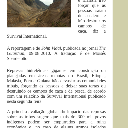
e Malásia irão
forçar que as
pessoas saiam
de suas terras e
irão destruir os
campos de
caça, diz a
Survival International.
A reportagem é de
John Vidal
, publicada no jornal
The
Guardian
, 09-08-2010. A tradução é de Moisés
Sbardelotto.
Represas hidrelétricas gigantes em construção ou
planejadas em áreas remotas do Brasil, Etiópia,
Malásia, Peru e Guiana irão devastar as comunidades
tribais, forçando as pessoas a deixar suas terras ou
destruindo os campos de caça e de pesca, de acordo
com um relatório da Survival International publicado
nesta segunda-feira.
A primeira avaliação global do impacto das represas
sobre as tribos sugere que mais de 300 mil povos
indígenas podem ser empurrados para a ruína
econômica e, no caso de alguns grupos isolados