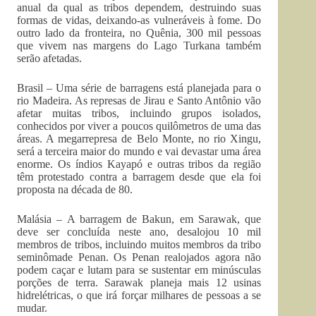
anual da qual as tribos dependem, destruindo suas
formas de vidas, deixando-as vulneráveis à fome. Do
outro lado da fronteira, no Quênia, 300 mil pessoas
que vivem nas margens do Lago Turkana também
serão afetadas.
Brasil – Uma série de barragens está planejada para o
rio Madeira. As represas de Jirau e Santo Antônio vão
afetar muitas tribos, incluindo grupos isolados,
conhecidos por viver a poucos quilômetros de uma das
áreas. A megarrepresa de Belo Monte, no rio Xingu,
será a terceira maior do mundo e vai devastar uma área
enorme. Os índios Kayapó e outras tribos da região
têm protestado contra a barragem desde que ela foi
proposta na década de 80.
Malásia – A barragem de Bakun, em Sarawak, que
deve ser concluída neste ano, desalojou 10 mil
membros de tribos, incluindo muitos membros da tribo
seminômade Penan. Os Penan realojados agora não
podem caçar e lutam para se sustentar em minúsculas
porções de terra. Sarawak planeja mais 12 usinas
hidrelétricas, o que irá forçar milhares de pessoas a se
mudar.