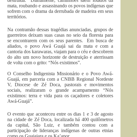
destruída. Diariamente, caminhões saem lotados da
mata, roubando e assassinando os povos indígenas que
sofrem com o drama da derrubada de madeira em seus
territórios.
Na contramão dessas tragédias anunciadas, grupos de
guerreiros deixam suas casas no seio da floresta para
se encontrarem com os seus parentes. Em busca de
aliados, o povo Awá Guajá sai da mata e com a
cantoria dos karawaras, viajam para o céu e descobrem
do alto um novo horizonte de destruição e aterrissam
de volta com o grito: “Nós existimos”.
O Conselho Indigenista Missionário e o Povo Awá-
Guajá, em parceria com a CNBB Regional Nordeste
V, Diocese de Zé Doca, pastorais e movimentos
sociais, realizaram o grande acampamento “Nós
existimos: terra e vida para os caçadores e coletores
Awá-Guajá”.
O evento que aconteceu entre os dias 1 e 3 de agosto
na cidade de Zé Doca, localizada há 400 quilômetros
da capital, São Luiz, e também contou com a
participação de lideranças indígenas de outras etnias
como os Guajajara e os Ka’apor.