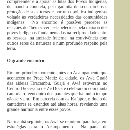
compreender e a apoiar as lutas dos Povos Indígenas,
de maneira concreta, pela garantia de seus direitos e
proteção de suas terras e por uma política indigenista
voltada às verdadeiras necessidades das comunidades
indígenas. No encontro é possível perceber as
relações do “bem viver” estabelecidas pela maioria dos
povos indígenas fundamentadas na reciprocidade entre
as pessoas, na amizade fraterna, na convivência com
outros seres da natureza e num profundo respeito pela
terra.
O grande encontro
Em um primeiro momento antes do Acampamento que
aconteceu na Praça Matriz da cidade, os Awa Guajá
das aldeias Tiracambu, Guajá e Awá estiveram no
Centro Diocesano de Zé Doca e celebraram com muita
cantoria o reencontro dos parentes que há muito tempo
não se viam. Em parceria com os Ka’apor, o duelo de
cantadores se estendeu até altas horas, revelando uma
grande harmonia entre esses povos.
Na manhã seguinte, os Awá se reuniram para traçarem
estratégias para o Acampamento. Na pauta de