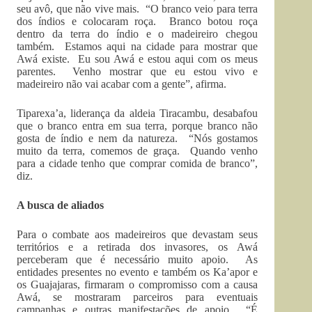
seu avô, que não vive mais. “O branco veio para terra
dos índios e colocaram roça. Branco botou roça
dentro da terra do índio e o madeireiro chegou
também. Estamos aqui na cidade para mostrar que
Awá existe. Eu sou Awá e estou aqui com os meus
parentes. Venho mostrar que eu estou vivo e
madeireiro não vai acabar com a gente”, afirma.
Tiparexa’a, liderança da aldeia Tiracambu, desabafou
que o branco entra em sua terra, porque branco não
gosta de índio e nem da natureza. “Nós gostamos
muito da terra, comemos de graça. Quando venho
para a cidade tenho que comprar comida de branco”,
diz.
A busca de aliados
Para o combate aos madeireiros que devastam seus
territórios e a retirada dos invasores, os Awá
perceberam que é necessário muito apoio. As
entidades presentes no evento e também os Ka’apor e
os Guajajaras, firmaram o compromisso com a causa
Awá, se mostraram parceiros para eventuais
campanhas e outras manifestações de apoio. “É