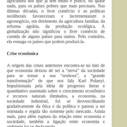
agricultura dos que já tem muito e pouco, ou quase
nada, para os países pobres que mais precisam. Nas
últimas décadas, o livre comércio e as políticas
neoliberais favoreceram e incrementaram o
agronegócio, em detrimento da agricultura familiar, da
reforma agrária, da produção ecológica. A
globalização não significou o livre comércio de
comida de alguns países para outros. Pelo contrário,
ela esmaga os países que podem produzi-la.
Crise econômica
A origem das crises anteriores encontra-se no fato de
que economia deixou de ser a “serva” da sociedade
para se tornar a sua “senhora”, a “grande
transformação” de que nos fala Karl Polanyi.
Impulsionada pela ideia de progresso linear e
quantitativo assentado sobre o crescimento econômico
e recursos naturais ilimitados, a economia, na
sociedade industrial, foi se desvencilhando
gradativamente da ética e da política e passou a ser
orientada e regida tão somente pelo mercado. Ainda
mais, para além ruptura da relação entre economia e
sociedade, também a ligação entre economia e
ambiente foi se desfazendo.