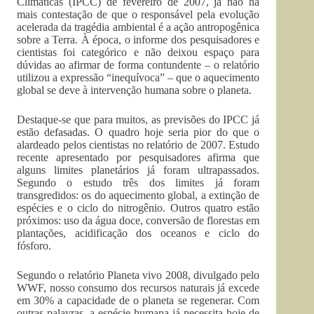
Climáticas (IPCC) de fevereiro de 2007, já não há
mais contestação de que o responsável pela evolução
acelerada da tragédia ambiental é a ação antropogênica
sobre a Terra. À época, o informe dos pesquisadores e
cientistas foi categórico e não deixou espaço para
dúvidas ao afirmar de forma contundente – o relatório
utilizou a expressão “inequívoca” – que o aquecimento
global se deve à intervenção humana sobre o planeta.
Destaque-se que para muitos, as previsões do IPCC já
estão defasadas. O quadro hoje seria pior do que o
alardeado pelos cientistas no relatório de 2007. Estudo
recente apresentado por pesquisadores afirma que
alguns limites planetários já foram ultrapassados.
Segundo o estudo três dos limites já foram
transgredidos: os do aquecimento global, a extinção de
espécies e o ciclo do nitrogênio. Outros quatro estão
próximos: uso da água doce, conversão de florestas em
plantações, acidificação dos oceanos e ciclo do
fósforo.
Segundo o relatório Planeta vivo 2008, divulgado pelo
WWF, nosso consumo dos recursos naturais já excede
em 30% a capacidade de o planeta se regenerar. Com
outras palavras, a espécie humana já necessita hoje de