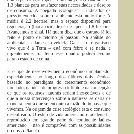
1,3 planetas para satisfazer suas necessidades e desejos
de consumo. A “pegada ecológica” – indicador da
pressão exercida sobre o ambiente está muito forte. A
média é 2,2 hectare, mas o espaço disponível para
regeneração (biocapacidade) é de apenas 1,8 hectare.
Avançamos o sinal. Há quem diga que o estrago já foi
feito e ponto de retorno já passou. Na análise do
ambientalista James Lovelock, Gaia – o organismo
vivo que é a Terra – está com febre e se nada, e
urgentemente, for feito esse quadro poderá evoluir
para o estado de coma.
É o tipo de desenvolvimento econômico implantado,
especialmente, ao longo dos últimos dois séculos,
baseado no paradigma do crescimento econômico
ilimitado, na idéia de progresso infinito e na concepção
de que os recursos naturais seriam inesgotáveis e de
que a nossa intervenção sobre a natureza se daria de
maneira neutra que se encontra a razão do impasse que
vivemos. Na origem da crise ecológica está o consumo
desenfreado. O estilo de vida americano e ocidental –
reproduzido em grande parte do continente latino-
americano – não é compatível com as possibilidades
do nosso Planeta.