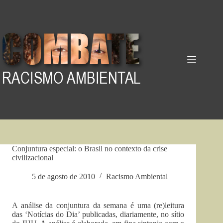
Pular
para
o
conteúdo
Conjuntura especial: o Brasil no contexto da crise
civilizacional
5 de agosto de 2010
Racismo Ambiental
A análise da conjuntura da semana é uma (re)leitura
das ‘Notícias do Dia’ publicadas, diariamente, no sítio