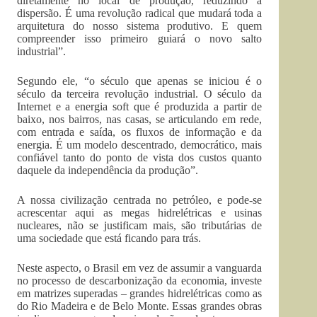
diretamente no local de produção, reduzindo a
dispersão. É uma revolução radical que mudará toda a
arquitetura do nosso sistema produtivo. E quem
compreender isso primeiro guiará o novo salto
industrial”.
Segundo ele, “o século que apenas se iniciou é o
século da terceira revolução industrial. O século da
Internet e a energia soft que é produzida a partir de
baixo, nos bairros, nas casas, se articulando em rede,
com entrada e saída, os fluxos de informação e da
energia. É um modelo descentrado, democrático, mais
confiável tanto do ponto de vista dos custos quanto
daquele da independência da produção”.
A nossa civilização centrada no petróleo, e pode-se
acrescentar aqui as megas hidrelétricas e usinas
nucleares, não se justificam mais, são tributárias de
uma sociedade que está ficando para trás.
Neste aspecto, o Brasil em vez de assumir a vanguarda
no processo de descarbonização da economia, investe
em matrizes superadas – grandes hidrelétricas como as
do Rio Madeira e de Belo Monte. Essas grandes obras