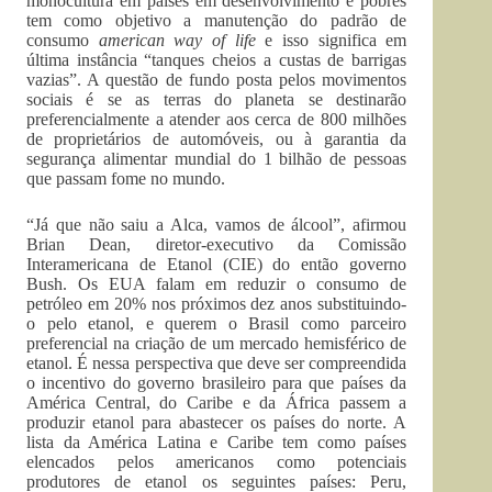
monocultura em países em desenvolvimento e pobres
tem como objetivo a manutenção do padrão de
consumo
american way of life
e isso significa em
última instância “tanques cheios a custas de barrigas
vazias”. A questão de fundo posta pelos movimentos
sociais é se as terras do planeta se destinarão
preferencialmente a atender aos cerca de 800 milhões
de proprietários de automóveis, ou à garantia da
segurança alimentar mundial do 1 bilhão de pessoas
que passam fome no mundo.
“Já que não saiu a Alca, vamos de álcool”, afirmou
Brian Dean, diretor-executivo da Comissão
Interamericana de Etanol (CIE) do então governo
Bush. Os EUA falam em reduzir o consumo de
petróleo em 20% nos próximos dez anos substituindo-
o pelo etanol, e querem o Brasil como parceiro
preferencial na criação de um mercado hemisférico de
etanol. É nessa perspectiva que deve ser compreendida
o incentivo do governo brasileiro para que países da
América Central, do Caribe e da África passem a
produzir etanol para abastecer os países do norte. A
lista da América Latina e Caribe tem como países
elencados pelos americanos como potenciais
produtores de etanol os seguintes países: Peru,