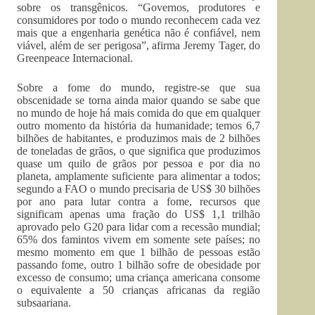
sobre os transgênicos. “Governos, produtores e
consumidores por todo o mundo reconhecem cada vez
mais que a engenharia genética não é confiável, nem
viável, além de ser perigosa”, afirma Jeremy Tager, do
Greenpeace Internacional.
Sobre a fome do mundo, registre-se que sua
obscenidade se torna ainda maior quando se sabe que
no mundo de hoje há mais comida do que em qualquer
outro momento da história da humanidade; temos 6,7
bilhões de habitantes, e produzimos mais de 2 bilhões
de toneladas de grãos, o que significa que produzimos
quase um quilo de grãos por pessoa e por dia no
planeta, amplamente suficiente para alimentar a todos;
segundo a FAO o mundo precisaria de US$ 30 bilhões
por ano para lutar contra a fome, recursos que
significam apenas uma fração do US$ 1,1 trilhão
aprovado pelo G20 para lidar com a recessão mundial;
65% dos famintos vivem em somente sete países; no
mesmo momento em que 1 bilhão de pessoas estão
passando fome, outro 1 bilhão sofre de obesidade por
excesso de consumo; uma criança americana consome
o equivalente a 50 crianças africanas da região
subsaariana.