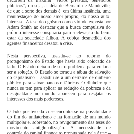
decorrem da máxima “vícios privados, benefícios
públicos”, ou seja, a idéia de Bernard de Mandeville,
de que a sorte dos demais é, em última instância, uma
manifestação do nosso amor-próprio, do nosso auto-
interesse. A tese do egoísmo como virtude exposta por
Adam Smith ao destacar que a busca compulsiva do
próprio interesse conspiraria para a elevação do bem-
estar da sociedade falhou. A cobiça desmedida dos
agentes financeiros desatou a crise.
Nesta perspectiva, assistiu-se ao retorno do
protagonismo do Estado que havia sido colocado de
lado. O Estado deixou de ser o problema para voltar a
ser a solução. O Estado se tornou a tábua de salvação
do capitalismo – assistiu-se a um derrame de dinheiro
público para salvar bancos e fábricas. O dinheiro que
nunca se tem para aplicar na redução da pobreza e da
desigualdade no mundo apareceu para resgatar os
interesses dos mais poderosos.
O lado positivo da crise encontra-se na possibilidade
do fim do unilaterismo e na formação de um mundo
multipolar e, sobretudo, no revigoramento das teses do
movimento antiglobalização. A necessidade de
controle do capital financeiro propugnada pela Attac –