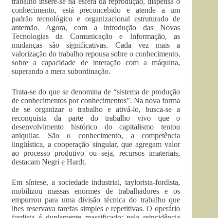
trabalho insere-se na esfera da reprodução, dispensa o
conhecimento, está preconcebido e atende a um
padrão tecnológico e organizacional estruturado de
antemão. Agora, com a introdução das Novas
Tecnologias da Comunicação e Informação, as
mudanças são significativas. Cada vez mais a
valorização do trabalho repousa sobre o conhecimento,
sobre a capacidade de interação com a máquina,
superando a mera subordinação.
Trata-se do que se denomina de “sistema de produção
de conhecimentos por conhecimentos”. Na nova forma
de se organizar o trabalho e ativá-lo, busca-se a
reconquista da parte do trabalho vivo que o
desenvolvimento histórico do capitalismo tentou
aniquilar. São o conhecimento, a competência
lingüística, a cooperação singular, que agregam valor
ao processo produtivo ou seja, recursos imateriais,
destacam Negri e Hardt.
Em síntese, a sociedade industrial, taylorista-fordista,
mobilizou massas enormes de trabalhadores e os
empurrou para uma divisão técnica do trabalho que
lhes reservava tarefas simples e repetitivas. O operário
fordista é duplamente massificado: pela reincidência