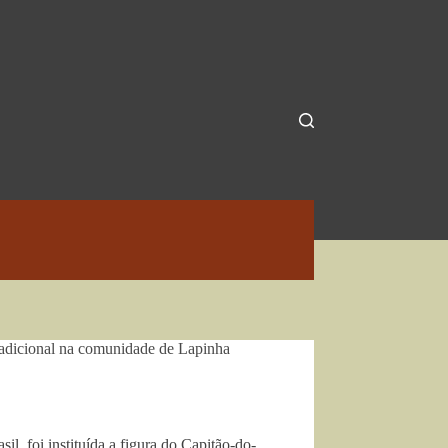
radicional na comunidade de Lapinha
il, foi instituída a figura do Capitão-do-