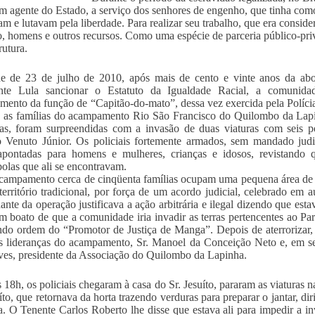
m agente do Estado, a serviço dos senhores de engenho, que tinha como
am e lutavam pela liberdade. Para realizar seu trabalho, que era conside
o, homens e outros recursos. Como uma espécie de parceria público-pr
rutura.
e de 23 de julho de 2010, após mais de cento e vinte anos da abol
ente Lula sancionar o Estatuto da Igualdade Racial, a comunidad
imento da função de “Capitão-do-mato”, dessa vez exercida pela Polícia
 as famílias do acampamento Rio São Francisco do Quilombo da Lapi
s, foram surpreendidas com a invasão de duas viaturas com seis po
 Venuto Júnior. Os policiais fortemente armados, sem mandado jud
apontadas para homens e mulheres, crianças e idosos, revistando
olas que ali se encontravam.
campamento cerca de cinqüenta famílias ocupam uma pequena área de 2
território tradicional, por força de um acordo judicial, celebrado em
nte da operação justificava a ação arbitrária e ilegal dizendo que estav
m boato de que a comunidade iria invadir as terras pertencentes ao P
do ordem do “Promotor de Justiça de Manga”. Depois de aterrorizar, a
 lideranças do acampamento, Sr. Manoel da Conceição Neto e, em segu
es, presidente da Associação do Quilombo da Lapinha.
 18h, os policiais chegaram à casa do Sr. Jesuíto, pararam as viaturas n
uíto, que retornava da horta trazendo verduras para preparar o jantar, di
ta. O Tenente Carlos Roberto lhe disse que estava ali para impedir a 