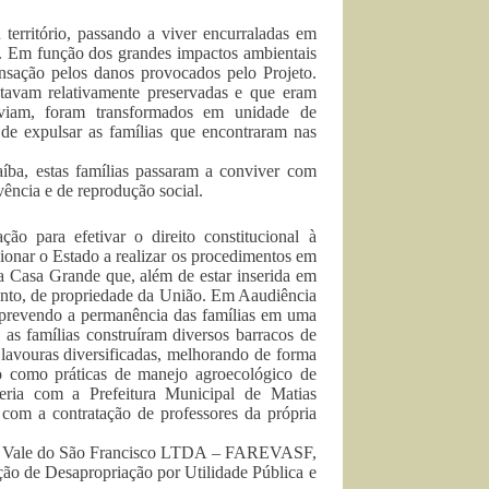
território, passando a viver encurraladas em
o. Em função dos grandes impactos ambientais
nsação pelos danos provocados pelo Projeto.
stavam relativamente preservadas e que eram
viviam, foram transformados em unidade de
 de expulsar as famílias que encontraram nas
íba, estas famílias passaram a conviver com
vência e de reprodução social.
o para efetivar o direito constitucional à
ssionar o Estado a realizar os procedimentos em
a Casa Grande que, além de estar inserida em
tanto, de propriedade da União. Em Aaudiência
do prevendo a permanência das famílias em uma
 as famílias construíram diversos barracos de
lavouras diversificadas, melhorando de forma
to como práticas de manejo agroecológico de
eria com a Prefeitura Municipal de Matias
 com a contratação de professores da própria
das Vale do São Francisco LTDA – FAREVASF,
ão de Desapropriação por Utilidade Pública e