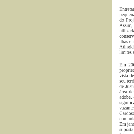
Entreta
pequena
do Proj
Assim, 
utiliz
conserv
ilhas e
Atingid
limites
Em 200
proprie
vista d
seu ter
de Just
área de
adobe, 
signifi
vazant
Cardoso
comuni
Em jan
suposta