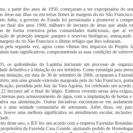
nto, a partir dos anos de 1950, começaram a ser expropriados do seu 
s áreas nas ilhas ou em terras firmes às margens do rio São Francisc
eto Jaiba, o governo do Estado foi pressionado a promover a compe
no final dos anos 1990, milhares de hectares de áreas que ainda e
adas de forma extensiva pelas comunidades tradicionais, que aí 
ação de proteção integral: parques e reservas biológicas, ameaçando
 margens do rio São Francisco o último refúgio que lhes sobraram.
as pela segunda vez, agora como vítimas dos impactos do Projeto Ja
 ainda mais significativos, comprometendo as suas condições de sobrevi
5, os quilombolas da Lapinha iniciaram um processo de organizaçã
dade definitiva e à titulação do seu território. Como estratégia para pre
esta titulação, em data de 30 de setembro de 2006, ocuparam a Fazend
ritório, tem uma grande extensão margeada pelo rio São Francisco, por
ificação, presidida pelo Juiz da Vara Agrária, foi celebrado um acor
 22 hectares até o final do litígio. Embora vivendo nessa área exígua,
cisternas para armazenamento de água, com a implantação de hortas e 
cativa sua alimentação. Outras iniciativas encontram-se em andamen
es e uma unidade comunitária de artesanato. Além disso, em parc
, houve uma melhora significativa no atendimento escolar, inclusive
dade.
eiro deste ano, o IEF fez um acordo com a empresa Fazendas Reuni
 proprietária da Fazenda Casa Grande, ajuizando pedido de Homologaç