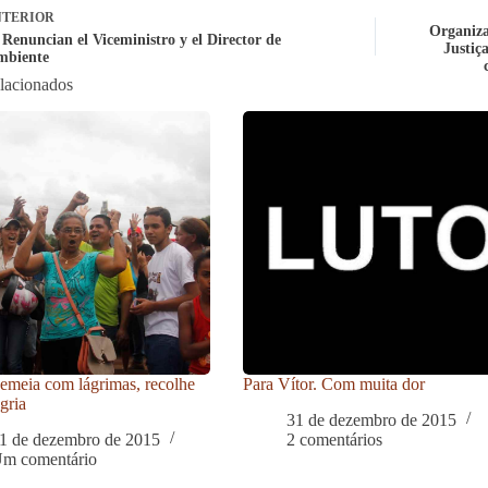
TERIOR
Organiza
 Renuncian el Viceministro y el Director de
Justiç
mbiente
elacionados
meia com lágrimas, recolhe
Para Vítor. Com muita dor
gria
31 de dezembro de 2015
1 de dezembro de 2015
2 comentários
m comentário