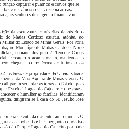
 função capturar e punir os escravos que se
rado de relevância social, recebia armas,
ivada, os senhores de engenho financiavam
ição da escravatura e três dias depois de o
e de Matias Cardoso assistiu, atônita, ao
 Militar do Estado de Minas Gerais. Por volta
nha, no Município de Matias Cardoso, Norte
liciais, comandados pelo 2º Tenente Carlos
icial, cercaram o acampamento, mantendo as
 quem chegava, como forma de intimidar os
2 hectares, de propriedade da União, situada
 audiência da Vara Agrária de Minas Gerais. O
a ali para resguardar as terras do Estado, pois
arque Estadual Lagoa do Cajueiro e que estava
meaçar e humilhar as famílias, identificaram
ida, dirigiram-se à casa do Sr. Jesuíto José
a porteira de entrada e adentraram o quintal. O
rigiu-se aos policiais e lhes perguntou o motivo
invasão do Parque Lagoa do Cajueiro por parte