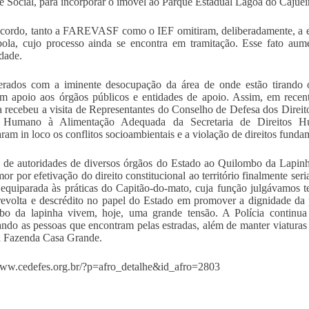
se Social, para incorporar o imóvel ao Parque Estadual Lagoa do Cajuei
cordo, tanto a FAREVASF como o IEF omitiram, deliberadamente, a ex
ola, cujo processo ainda se encontra em tramitação. Esse fato aum
dade.
rados com a iminente desocupação da área de onde estão tirando o 
m apoio aos órgãos públicos e entidades de apoio. Assim, em recen
 recebeu a visita de Representantes do Conselho de Defesa dos Dire
o Humano à Alimentação Adequada da Secretaria de Direitos H
aram in loco os conflitos socioambientais e a violação de direitos fund
a de autoridades de diversos órgãos do Estado ao Quilombo da Lapinh
mor por efetivação do direito constitucional ao território finalmente ser
, equiparada às práticas do Capitão-do-mato, cuja função julgávamos te
revolta e descrédito no papel do Estado em promover a dignidade da
bo da lapinha vivem, hoje, uma grande tensão. A Polícia continua
ando as pessoas que encontram pelas estradas, além de manter viatura
a Fazenda Casa Grande.
www.cedefes.org.br/?p=afro_detalhe&id_afro=2803