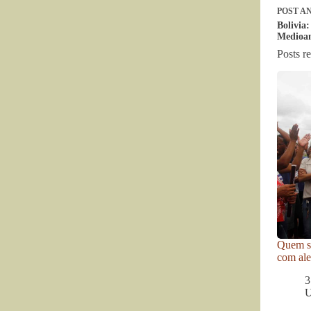
POST
AN
Bolivia:
Medioa
Posts r
Quem se
com ale
3
U