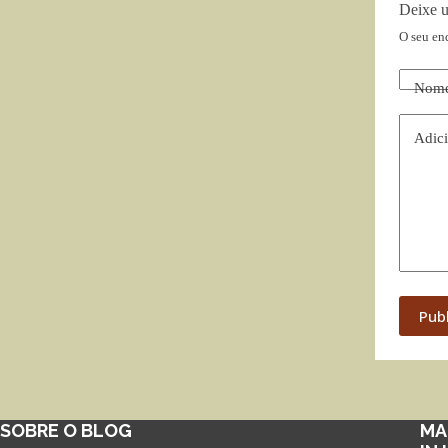
Deixe 
O seu en
Nom
Adici
Pub
SOBRE O BLOG
MA