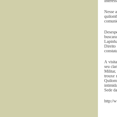
Interes
Nesse a
quilomb
comuni
Desespe
buscara
Lapinha
Direit
constat
A visit
seu cla
Militar
trouxe 
Quilom
intimid
Sede d
http://