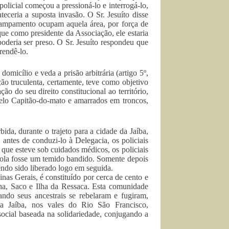
olicial começou a pressioná-lo e interrogá-lo,
ceria a suposta invasão. O Sr. Jesuíto disse
campamento ocupam aquela área, por força de
ue como presidente da Associação, ele estaria
 poderia ser preso. O Sr. Jesuíto respondeu que
rendê-lo.
omicílio e veda a prisão arbitrária (artigo 5º,
ção truculenta, certamente, teve como objetivo
o do seu direito constitucional ao território,
elo Capitão-do-mato e amarrados em troncos,
da, durante o trajeto para a cidade da Jaíba,
, antes de conduzi-lo à Delegacia, os policiais
que esteve sob cuidados médicos, os policiais
ola fosse um temido bandido. Somente depois
tendo sido liberado logo em seguida.
as Gerais, é constituído por cerca de cento e
a, Saco e Ilha da Ressaca. Esta comunidade
ndo seus ancestrais se rebelaram e fugiram,
a Jaíba, nos vales do Rio São Francisco,
ocial baseada na solidariedade, conjugando a