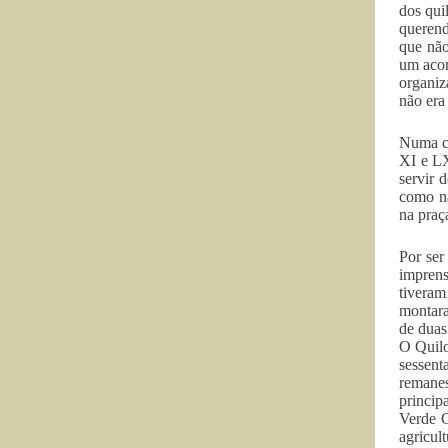
dos qui
querend
que não
um acor
organiz
não era
Numa cl
XI e LX
servir 
como na
na praç
Por ser
imprens
tiveram
montara
de duas
O Quilo
sessent
remanes
princi
Verde G
agricul