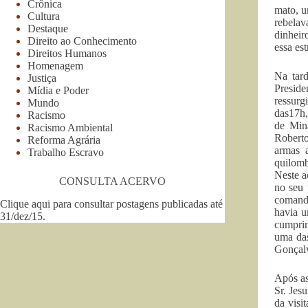
Crônica
mato, u
Cultura
rebelav
Destaque
dinheir
Direito ao Conhecimento
essa est
Direitos Humanos
Homenagem
Na tard
Justiça
Presid
Mídia e Poder
ressurg
Mundo
das17h,
Racismo
de Mina
Racismo Ambiental
Roberto
Reforma Agrária
armas 
Trabalho Escravo
quilomb
Neste a
CONSULTA ACERVO
no seu 
comanda
Clique aqui para consultar postagens publicadas até
havia u
31/dez/15
.
cumprin
uma das
Gonçalv
Após as
Sr. Jes
da visi