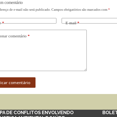
um comentário
dereço de e-mail não será publicado.
Campos obrigatórios são marcados com
*
e
*
E-mail
*
onar comentário
*
licar comentário
PA DE CONFLITOS ENVOLVENDO
BOLE