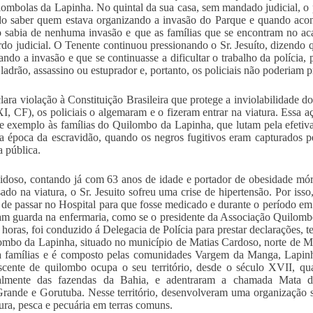
lombolas da Lapinha. No quintal da sua casa, sem mandado judicial, o p
o saber quem estava organizando a invasão do Parque e quando aconte
 sabia de nenhuma invasão e que as famílias que se encontram no a
do judicial. O Tenente continuou pressionando o Sr. Jesuíto, dizendo q
ando a invasão e que se continuasse a dificultar o trabalho da polícia,
 ladrão, assassino ou estuprador e, portanto, os policiais não poderiam p
ara violação à Constituição Brasileira que protege a inviolabilidade do d
I, CF), os policiais o algemaram e o fizeram entrar na viatura. Essa a
de exemplo às famílias do Quilombo da Lapinha, que lutam pela efetivaçã
 época da escravidão, quando os negros fugitivos eram capturados p
a pública.
 idoso, contando já com 63 anos de idade e portador de obesidade mórbi
ado na viatura, o Sr. Jesuito sofreu uma crise de hipertensão. Por isso
 de passar no Hospital para que fosse medicado e durante o período em 
m guarda na enfermaria, como se o presidente da Associação Quilomb
 horas, foi conduzido á Delegacia de Polícia para prestar declarações, 
mbo da Lapinha, situado no município de Matias Cardoso, norte de Min
a famílias e é composto pelas comunidades Vargem da Manga, Lapinh
cente de quilombo ocupa o seu território, desde o século XVII, qua
palmente das fazendas da Bahia, e adentraram a chamada Mata d
rande e Gorutuba. Nesse território, desenvolveram uma organização s
tura, pesca e pecuária em terras comuns.