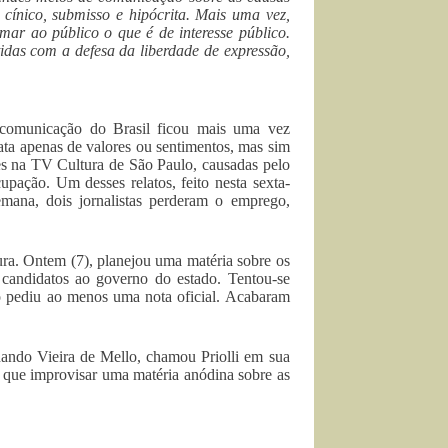
ínico, submisso e hipócrita. Mais uma vez,
mar ao público o que é de interesse público.
das com a defesa da liberdade de expressão,
 comunicação do Brasil ficou mais uma vez
ta apenas de valores ou sentimentos, mas sim
ões na TV Cultura de São Paulo, causadas pelo
cupação. Um desses relatos, feito nesta sexta-
emana, dois jornalistas perderam o emprego,
ura. Ontem (7), planejou uma matéria sobre os
candidatos ao governo do estado. Tentou-se
smo pediu ao menos uma nota oficial. Acabaram
nando Vieira de Mello, chamou Priolli em sua
am que improvisar uma matéria anódina sobre as