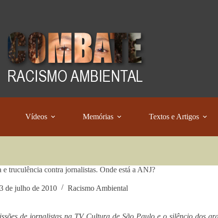
Vídeos
Memórias
Textos e Artigos
 e truculência contra jornalistas. Onde está a ANJ?
3 de julho de 2010
Racismo Ambiental
ssões de jornalistas na TV Cultura de São Paulo e o silêncio dos g