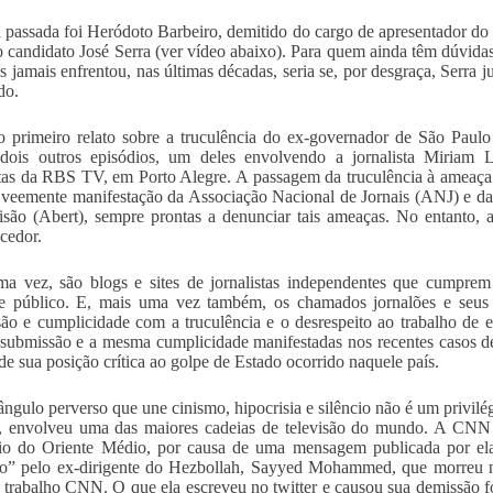
passada foi Heródoto Barbeiro, demitido do cargo de apresentador do
ao candidato José Serra (ver vídeo abaixo). Para quem ainda têm dúvida
ís jamais enfrentou, nas últimas décadas, seria se, por desgraça, Serra 
do.
 primeiro relato sobre a truculência do ex-governador de São Paulo
dois outros episódios, um deles envolvendo a jornalista Miriam 
stas da RBS TV, em Porto Alegre. A passagem da truculência à ameaça a
 veemente manifestação da Associação Nacional de Jornais (ANJ) e da
isão (Abert), sempre prontas a denunciar tais ameaças. No entanto, 
cedor.
a vez, são blogs e sites de jornalistas independentes que cumprem
se público. E, mais uma vez também, os chamados jornalões e seus 
ão e cumplicidade com a truculência e o desrespeito ao trabalho de e
ubmissão e a mesma cumplicidade manifestadas nos recentes casos de
de sua posição crítica ao golpe de Estado ocorrido naquele país.
iângulo perverso que une cinismo, hipocrisia e silêncio não é um privilé
 envolveu uma das maiores cadeias de televisão do mundo. A CNN de
rio do Oriente Médio, por causa de uma mensagem publicada por el
to” pelo ex-dirigente do Hezbollah, Sayyed Mohammed, que morreu n
 trabalho CNN. O que ela escreveu no twitter e causou sua demissão foi