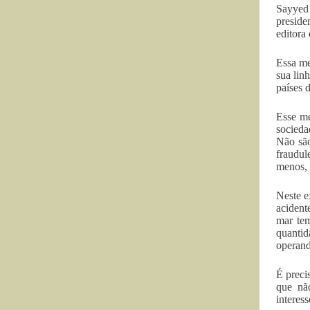
Sayyed
preside
editora
Essa me
sua lin
países 
Esse me
socieda
Não são
fraudul
menos, 
Neste e
acident
mar tem
quantid
operand
É preci
que não
interes