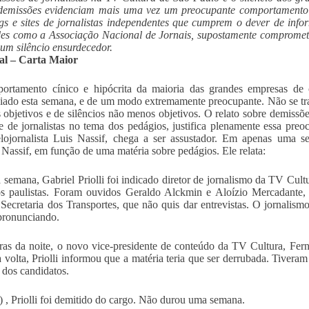
demissões evidenciam mais uma vez um preocupante comportamento c
gs e sites de jornalistas independentes que cumprem o dever de infor
es como a Associação Nacional de Jornais, supostamente comprometi
um silêncio ensurdecedor.
ial – Carta Maior
ortamento cínico e hipócrita da maioria das grandes empresas de
iado esta semana, e de um modo extremamente preocupante. Não se tra
s objetivos e de silêncios não menos objetivos. O relato sobre demiss
se de jornalistas no tema dos pedágios, justifica plenamente essa preo
elojornalista Luis Nassif, chega a ser assustador. Em apenas uma s
 Nassif, em função de uma matéria sobre pedágios. Ele relata:
semana, Gabriel Priolli foi indicado diretor de jornalismo da TV Cult
s paulistas. Foram ouvidos Geraldo Alckmin e Aloízio Mercadante, 
 Secretaria dos Transportes, que não quis dar entrevistas. O jornali
pronunciando.
ras da noite, o novo vice-presidente de conteúdo da TV Cultura, Fer
a volta, Priolli informou que a matéria teria que ser derrubada. Tiver
 dos candidatos.
) , Priolli foi demitido do cargo. Não durou uma semana.