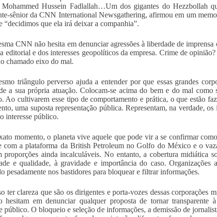
 Mohammed Hussein Fadlallah…Um dos gigantes do Hezzbollah que e
nte-sênior da CNN International Newsgathering, afirmou em um memo
 e “decidimos que ela irá deixar a companhia”.
sma CNN não hesita em denunciar agressões à liberdade de imprensa em
ha editorial e dos interesses geopolíticos da empresa. Crime de opinião?
do chamado eixo do mal.
smo triângulo perverso ajuda a entender por que essas grandes corp
de a sua própria atuação. Colocam-se acima do bem e do mal como se
. Ao cultivarem esse tipo de comportamento e prática, o que estão faz
ento, uma suposta representação pública. Representam, na verdade, os 
o interesse público.
xato momento, o planeta vive aquele que pode vir a se confirmar como 
e com a plataforma da British Petroleum no Golfo do México e o vaza
 proporções ainda incalculáveis. No entanto, a cobertura midiática 
ade e qualidade, à gravidade e importância do caso. Organizações 
o pesadamente nos bastidores para bloquear e filtrar informações.
so ter clareza que são os dirigentes e porta-vozes dessas corporações mi
 hesitam em denunciar qualquer proposta de tornar transparente à
se público. O bloqueio e seleção de informações, a demissão de jornali