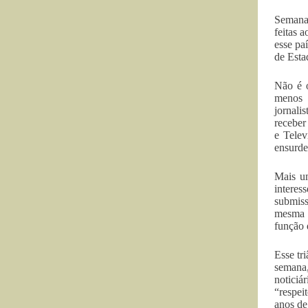
Semana 
feitas 
esse pa
de Esta
Não é o
menos 
jornali
receber
e Telev
ensurde
Mais um
interes
submiss
mesma s
função 
Esse tr
semana,
noticiá
“respei
anos de