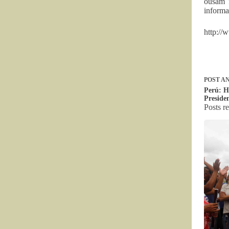
ousam f
informa
http://
POST
AN
Perú: Hi
Preside
Posts r