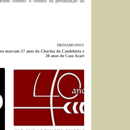
esmo cenário: o cenário da privatização da
1
PRÓXIMO
POST
ões marcam 17 anos da Chacina da Candelária e
20 anos do Caso Acari