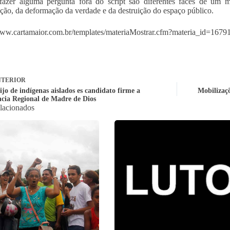
azer alguma pergunta fora do script são diferentes faces de um m
ção, da deformação da verdade e da destruição do espaço público.
www.cartamaior.com.br/templates/materiaMostrar.cfm?materia_id=1679
TERIOR
jo de indígenas aislados es candidato firme a
Mobilizaç
ncia Regional de Madre de Dios
elacionados