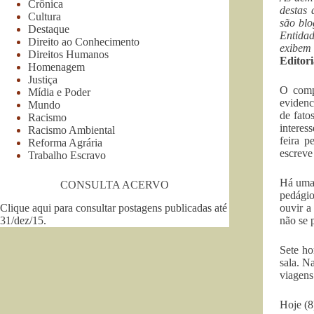
Crônica
destas 
Cultura
são blo
Destaque
Entidad
Direito ao Conhecimento
exibem 
Direitos Humanos
Editor
Homenagem
Justiça
O comp
Mídia e Poder
evidenc
Mundo
de fato
Racismo
interes
Racismo Ambiental
feira p
Reforma Agrária
escreve
Trabalho Escravo
Há uma 
CONSULTA ACERVO
pedágio
Clique aqui para consultar postagens publicadas até
ouvir a
31/dez/15
.
não se 
Sete ho
sala. N
viagens
Hoje (8