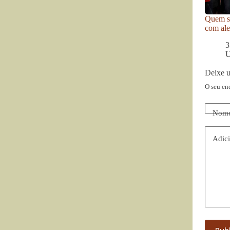
Quem se
com ale
3
U
Deixe 
O seu en
Nom
Adici
Pub