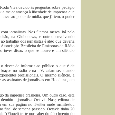
 Roda Viva devido às perguntas sobre pedágio
s: a maior ameaça à liberdade de imprensa que
juntasse ao poder de mídia, que já tem, o poder
 com jornalistas. Nos últimos meses, há pelo
Leitão, na Globonews, e outros envolvendo
o trabalho dos jornalistas é algo que deveria
 Associação Brasileira de Emissoras de Rádio
ao invés disso, o que se houve é um silêncio
 o dever de informar ao público o que é de
braços no rádio e na TV, calam-se, aliando
xperientes profissionais. O mesmo silêncio, a
 assassinatos de jornalistas em Honduras, em
gio da imprensa brasileira. Um outro caso, esta
mitiu a jornalista Octavia Nasr, editora de
a em sua página no Twitter onde manifestou
o final de semana passado. Octavia tinha 20
: “(Fiquei) triste por saber do falecimento do