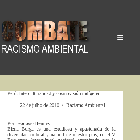
Pular
para
o
conteúdo
Perú: Interculturalidad y cosmovisión indígena
22 de julho de 2010
Racismo Ambiental
Por Teodosio Benites
Elena Burga es una estudiosa y apasionada de la
diversidad cultural y natural de nuestro país, en el V