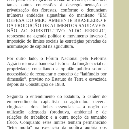
tantas outras concessões à desregulamentação e
privatização das florestas, conforme o denunciam
inúmeras entidades signatárias do manifesto “EM
DEFESA DO MEIO AMBIENTE BRASILEIRO E
DA PRODUÇÃO DE ALIMENTOS SAUDÁVEIS:
NÃO AO SUBSTITUTIVO ALDO REBELO”,
representa na agenda política o movimento inverso à
imposição de limites sociais às estratégias privadas de
acumulação de capital na agricultura.
Por outro lado, o Fórum Nacional pela Reforma
Agrária retoma a bandeira histórica da função social da
propriedade, consultando a opinião pública sobre a
necessidade de recuperar o conceito de “latifúndio por
dimensão”, previsto no Estatuto da Terra e esvaziada
depois da Constituição de 1988.
Segundo o entendimento do Estatuto, o caráter do
empreendimento capitalista na agricultura deveria
cingir-se a dois limites essenciais – à noção de
utilização adequada (produtiva, ambiental e de
relações de trabalho); e a outra noção de tamanho
físico. Conquanto estes limites tenham permanecido
“letra morta” na execução da política agrária dos