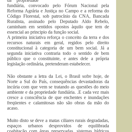
da propriedade
fundiária, convocado pelo Fórum Nacional pela
Reforma Agrária e Justiça no Campo e a reforma do
Código Florestal, sob patrocínio da CNA, Bancada
Ruralista, assinado pelo Deputado Aldo Rebelo,
caminham em sentidos opostos àquilo que tem de
essencial ao principio da função social.
A primeira iniciativa reforça o conceito da terra e dos
recursos naturais em geral, regidos pelo direito
constitucional à categoria de um bem social. Já a
segunda iniciativa contraria todo o sentido de bem
público que o constituinte, e antes dele a própria
legislação ordinária, pretenderam estabelecer.
Não obstante a letra da Lei, o Brasil sofre hoje, de
Norte a Sul do País, consequências devastadoras da
incúria com que vem se tratando as questões do meio
ambiente e da propriedade fundiária. .E cada vez mais
cresce a consciência de que enchentes e inundações
freqüentes e calamitosas não são obras da mão do
acaso.
Muito disto se deve a matas ciliares rurais degradadas,
espaços urbanos desprovidos de equilibrada
coabitação com áreas preservadas, sistemas hídricos