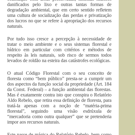
danificados pelo lixo e outras tantas formas de
degradação ambiental, que em certo sentido refletem
uma cultura de socialização das perdas e privatização
dos lucros no que se refere à apropriação dos recursos
naturais.
Por tudo isso cresce a percepção à necessidade de
tratar o meio ambiente e o seus sistemas florestal e
hídrico em particular com critérios e métodos de
respeito às leis naturais, sob risco de sermos todos
levados de roldão na esteira das catástrofes ecológicas.
O atual Código Florestal com o seu conceito de
floresta como “bem público” presta-se a cumprir um
dos aspectos da função social da propriedade (Art. 184
da Const. Federal) – a função ambiental das florestas.
Mas é exatamente contra isto que conspira o Relatório
Aldo Rebelo, que retira essa definição de floresta, para
tratá-la apenas com a noção de “matéria-prima
florestal”, seguindo uma visão esdrúxula de
“mercadoria como outra qualquer” que se pretenderia
impor aos recursos naturais.
Este passe de mágica do Relatório Rebelo, bem como