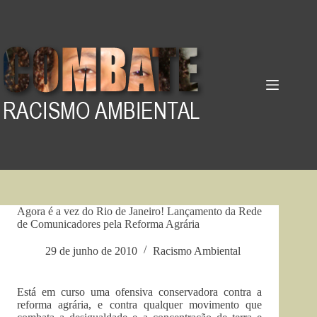
Pular
para
o
conteúdo
Agora é a vez do Rio de Janeiro! Lançamento da Rede
de Comunicadores pela Reforma Agrária
29 de junho de 2010
Racismo Ambiental
Está em curso uma ofensiva conservadora contra a
reforma agrária, e contra qualquer movimento que