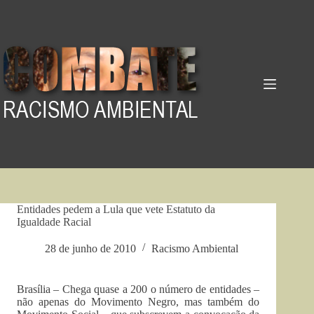
Pular
para
o
conteúdo
Entidades pedem a Lula que vete Estatuto da
Igualdade Racial
28 de junho de 2010
Racismo Ambiental
Brasília – Chega quase a 200 o número de entidades –
não apenas do Movimento Negro, mas também do