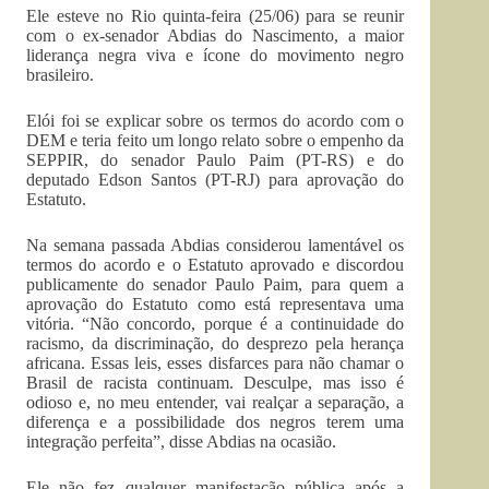
Ele esteve no Rio quinta-feira (25/06) para se reunir
com o ex-senador Abdias do Nascimento, a maior
liderança negra viva e ícone do movimento negro
brasileiro.
Elói foi se explicar sobre os termos do acordo com o
DEM e teria feito um longo relato sobre o empenho da
SEPPIR, do senador Paulo Paim (PT-RS) e do
deputado Edson Santos (PT-RJ) para aprovação do
Estatuto.
Na semana passada Abdias considerou lamentável os
termos do acordo e o Estatuto aprovado e discordou
publicamente do senador Paulo Paim, para quem a
aprovação do Estatuto como está representava uma
vitória. “Não concordo, porque é a continuidade do
racismo, da discriminação, do desprezo pela herança
africana. Essas leis, esses disfarces para não chamar o
Brasil de racista continuam. Desculpe, mas isso é
odioso e, no meu entender, vai realçar a separação, a
diferença e a possibilidade dos negros terem uma
integração perfeita”, disse Abdias na ocasião.
Ele não fez qualquer manifestação pública após a