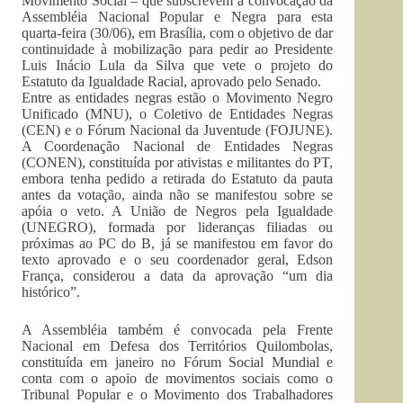
Movimento Social – que subscrevem a convocação da
Assembléia Nacional Popular e Negra para esta
quarta-feira (30/06), em Brasília, com o objetivo de dar
continuidade à mobilização para pedir ao Presidente
Luis Inácio Lula da Silva que vete o projeto do
Estatuto da Igualdade Racial, aprovado pelo Senado.
Entre as entidades negras estão o Movimento Negro
Unificado (MNU), o Coletivo de Entidades Negras
(CEN) e o Fórum Nacional da Juventude (FOJUNE).
A Coordenação Nacional de Entidades Negras
(CONEN), constituída por ativistas e militantes do PT,
embora tenha pedido a retirada do Estatuto da pauta
antes da votação, ainda não se manifestou sobre se
apóia o veto. A União de Negros pela Igualdade
(UNEGRO), formada por lideranças filiadas ou
próximas ao PC do B, já se manifestou em favor do
texto aprovado e o seu coordenador geral, Edson
França, considerou a data da aprovação “um dia
histórico”.
A Assembléia também é convocada pela Frente
Nacional em Defesa dos Territórios Quilombolas,
constituída em janeiro no Fórum Social Mundial e
conta com o apoio de movimentos sociais como o
Tribunal Popular e o Movimento dos Trabalhadores