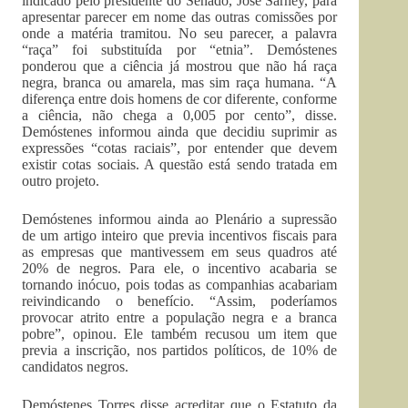
indicado pelo presidente do Senado, José Sarney, para
apresentar parecer em nome das outras comissões por
onde a matéria tramitou. No seu parecer, a palavra
“raça” foi substituída por “etnia”. Demóstenes
ponderou que a ciência já mostrou que não há raça
negra, branca ou amarela, mas sim raça humana. “A
diferença entre dois homens de cor diferente, conforme
a ciência, não chega a 0,005 por cento”, disse.
Demóstenes informou ainda que decidiu suprimir as
expressões “cotas raciais”, por entender que devem
existir cotas sociais. A questão está sendo tratada em
outro projeto.
Demóstenes informou ainda ao Plenário a supressão
de um artigo inteiro que previa incentivos fiscais para
as empresas que mantivessem em seus quadros até
20% de negros. Para ele, o incentivo acabaria se
tornando inócuo, pois todas as companhias acabariam
reivindicando o benefício. “Assim, poderíamos
provocar atrito entre a população negra e a branca
pobre”, opinou. Ele também recusou um item que
previa a inscrição, nos partidos políticos, de 10% de
candidatos negros.
Demóstenes Torres disse acreditar que o Estatuto da