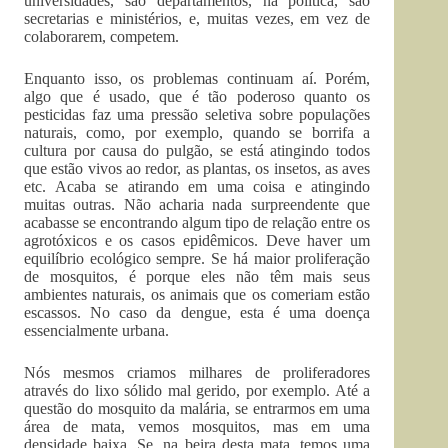
universidades, são departamentos, na política, são
secretarias e ministérios, e, muitas vezes, em vez de
colaborarem, competem.
Enquanto isso, os problemas continuam aí. Porém,
algo que é usado, que é tão poderoso quanto os
pesticidas faz uma pressão seletiva sobre populações
naturais, como, por exemplo, quando se borrifa a
cultura por causa do pulgão, se está atingindo todos
que estão vivos ao redor, as plantas, os insetos, as aves
etc. Acaba se atirando em uma coisa e atingindo
muitas outras. Não acharia nada surpreendente que
acabasse se encontrando algum tipo de relação entre os
agrotóxicos e os casos epidêmicos. Deve haver um
equilíbrio ecológico sempre. Se há maior proliferação
de mosquitos, é porque eles não têm mais seus
ambientes naturais, os animais que os comeriam estão
escassos. No caso da dengue, esta é uma doença
essencialmente urbana.
Nós mesmos criamos milhares de proliferadores
através do lixo sólido mal gerido, por exemplo. Até a
questão do mosquito da malária, se entrarmos em uma
área de mata, vemos mosquitos, mas em uma
densidade baixa. Se, na beira desta mata, temos uma