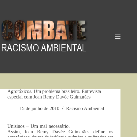
Pular
para
o
conteúdo
Agrotóxicos. Um problema brasileiro. Entrevista
especial com Jean Remy Davée Guimarães
15 de junho de 2010
Racismo Ambiental
Unisinos – Um mal necessário.
Assim, Jean Remy Davée Guimarães define os