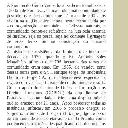
A Prainha do Canto Verde, localizada no litoral leste, a
120 km de Fortaleza, é uma tradicional comunidade de
pescadoras e pescadores que há mais de 200 anos
vivem na região. Internacionalmente reconhecida por
sua organização comunitária e belezas naturais, a
comunidade tornou-se referência na luta pela garantia
de direitos, seja na pesca, seja no combate à grilagem
de suas terras ou na construção do turismo
comunitário.
A história de resistência da Prainha teve início na
década de 1970, quando o Sr. Antônio Sales
Magalhães afirmou que 796 hectares das terras da
comunidade eram suas. Em 1985, ele vendeu parte
dessas terras para o Sr. Henrique Jorge, da imobiliária
Henrique Jorge SA, que intencionava especular a
região com vistas ao turismo de condomínios e resorts.
Com o apoio do Centro de Defesa e Promoção dos
Direitos Humanos (CDPDH) da arquidiocese de
Fortaleza, a comunidade iniciou uma disputa judicial
que se arrastou por 21 anos. Após percorrer todas as
instâncias jurídicas, em 2006 o processo chegou ao
Supremo Tribunal de Justiça (STJ), que julgou a favor
da comunidade ao decretar as terras da Prainha como
pertencentes à União, desqualificando os documentos