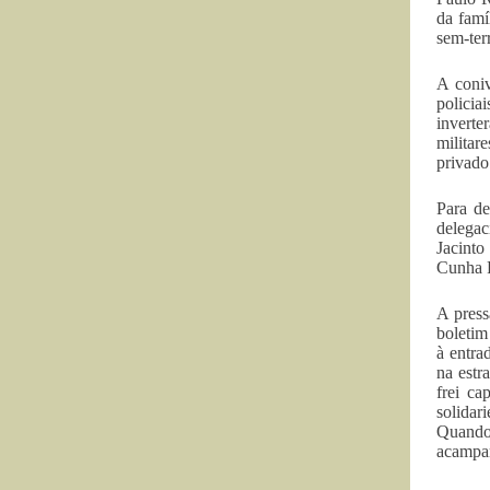
da famí
sem-ter
A coniv
policia
inverte
militar
privado
Para de
delegac
Jacinto
Cunha P
A press
boletim
à entra
na estr
frei ca
solidar
Quando 
acampa