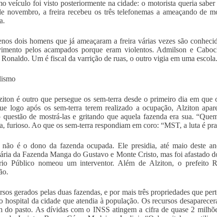
 veículo foi visto posteriormente na cidade: o motorista queria saber
e novembro, a freira recebeu os três telefonemas a ameaçando de mo
a.
nos dois homens que já ameaçaram a freira várias vezes são conhecid
imento pelos acampados porque eram violentos. Admilson e Caboclo
o Ronaldo. Um é fiscal da varrição de ruas, o outro vigia em uma escola
lismo
ziton é outro que persegue os sem-terra desde o primeiro dia em qu
ue logo após os sem-terra terem realizado a ocupação, Alziton apa
 questão de mostrá-las e gritando que aquela fazenda era sua. “Que
a, furioso. Ao que os sem-terra respondiam em coro: “MST, a luta é pra
n não é o dono da fazenda ocupada. Ele presidia, até maio deste 
tária da Fazenda Manga do Gustavo e Monte Cristo, mas foi afastado d
ério Público nomeou um interventor. Além de Alziton, o prefeito 
ão.
rsos gerados pelas duas fazendas, e por mais três propriedades que pe
o hospital da cidade que atendia à população. Os recursos desaparec
 do pasto. As dívidas com o INSS atingem a cifra de quase 2 milhõe