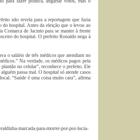
o para fazer política, angariar votos, mas o
efeito não revela para a reportagem que fazia
 do hospital. Antes da eleição que o levou ao
da Comarca de Jacinto para se manter à frente
ceiro do hospital. O prefeito Ronaldo nega à
ava o salário de três médicos que atendiam no
s médicos.” Na verdade, os médicos pagos pela
plantão no celular”, reconhece o prefeito. Ele
 alguém passa mal. O hospital só atende casos
local. “Saúde é uma coisa muito cara”, afirma
raldinha-marcada-para-morrer-por-por-lucia-