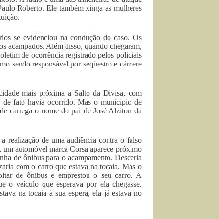
 Paulo Roberto. Ele também xinga as mulheres
tuição.
iários se evidenciou na condução do caso. Os
 dos acampados. Além disso, quando chegaram,
oletim de ocorrência registrado pelos policiais
omo sendo responsável por seqüestro e cárcere
, cidade mais próxima a Salto da Divisa, com
ue de fato havia ocorrido. Mas o município de
de carrega o nome do pai de José Alziton da
s a realização de uma audiência contra o falso
30, um automóvel marca Corsa aparece próximo
ozinha de ônibus para o acampamento. Desceria
zaria com o carro que estava na tocaia. Mas o
oltar de ônibus e emprestou o seu carro. A
que o veículo que esperava por ela chegasse.
va na tocaia à sua espera, ela já estava no