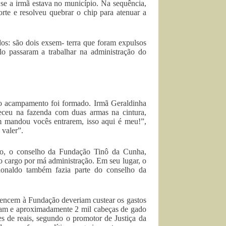
 se a irmã estava no município. Na sequência,
rte e resolveu quebrar o chip para atenuar a
os: são dois exsem- terra que foram expulsos
 passaram a trabalhar na administração do
.
e o acampamento foi formado. Irmã Geraldinha
receu na fazenda com duas armas na cintura,
m mandou vocês entrarem, isso aqui é meu!”,
 valer”.
ano, o conselho da Fundação Tinô da Cunha,
o cargo por má administração. Em seu lugar, o
Ronaldo também fazia parte do conselho da
rtencem à Fundação deveriam custear os gastos
eram e aproximadamente 2 mil cabeças de gado
s de reais, segundo o promotor de Justiça da