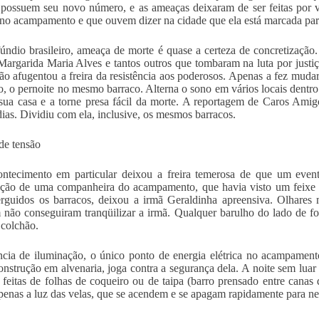
possuem seu novo número, e as ameaças deixaram de ser feitas por 
o acampamento e que ouvem dizer na cidade que ela está marcada par
fúndio brasileiro, ameaça de morte é quase a certeza de concretizaç
Margarida Maria Alves e tantos outros que tombaram na luta por justi
o afugentou a freira da resistência aos poderosos. Apenas a fez mudar
, o pernoite no mesmo barraco. Alterna o sono em vários locais dentr
sua casa e a torne presa fácil da morte. A reportagem de Caros Amig
dias. Dividiu com ela, inclusive, os mesmos barracos.
de tensão
tecimento em particular deixou a freira temerosa de que um eventu
ção de uma companheira do acampamento, que havia visto um feixe 
rguidos os barracos, deixou a irmã Geraldinha apreensiva. Olhares m
não conseguiram tranqüilizar a irmã. Qualquer barulho do lado de fo
 colchão.
cia de iluminação, o único ponto de energia elétrica no acampamen
onstrução em alvenaria, joga contra a segurança dela. A noite sem lua
 feitas de folhas de coqueiro ou de taipa (barro prensado entre canas
apenas a luz das velas, que se acendem e se apagam rapidamente para neu