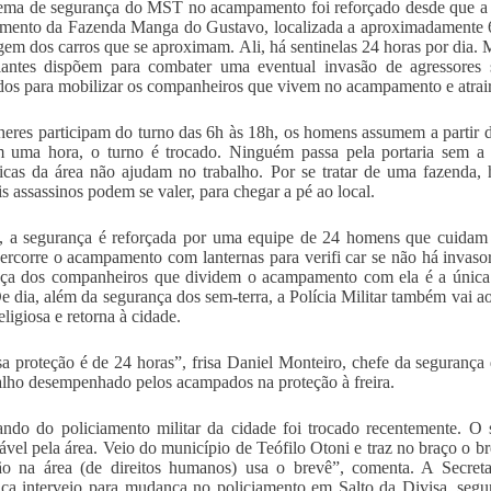
ma de segurança do MST no acampamento foi reforçado desde que a fr
ento da Fazenda Manga do Gustavo, localizada a aproximadamente 6 
gem dos carros que se aproximam. Ali, há sentinelas 24 horas por dia. 
lantes dispõem para combater uma eventual invasão de agressores 
dos para mobilizar os companheiros que vivem no acampamento e atrair 
eres participam do turno das 6h às 18h, os homens assumem a partir d
 uma hora, o turno é trocado. Ninguém passa pela portaria sem a 
icas da área não ajudam no trabalho. Por se tratar de uma fazenda,
is assassinos podem se valer, para chegar a pé ao local.
, a segurança é reforçada por uma equipe de 24 homens que cuidam d
ercorre o acampamento com lanternas para verifi car se não há invaso
ça dos companheiros que dividem o acampamento com ela é a única 
De dia, além da segurança dos sem-terra, a Polícia Militar também vai 
ligiosa e retorna à cidade.
a proteção é de 24 horas”, frisa Daniel Monteiro, chefe da segurança
alho desempenhado pelos acampados na proteção à freira.
do do policiamento militar da cidade foi trocado recentemente. O
ável pela área. Veio do município de Teófilo Otoni e traz no braço o 
ão na área (de direitos humanos) usa o brevê”, comenta. A Secret
ca interveio para mudança no policiamento em Salto da Divisa, seg