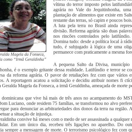
vítima do terror imposto pelos latifundi
agrária no Vale do Jequitinhonha, uma
plantação de alimentos que existe em Sa
restante das terras, só capim e poucos bois
A luta pela terra no Brasil ainda repr
divisão. Reforma agrária são duas palav
nos rincões controlados pelo latifúndio
Domina tudo: desde a política local à rádi
tudo, é subjugado à lógica de uma oliga
permanece com praticamente a mesma força
ralda Magela da Fonseca,
da como “Irmã Geraldinha”
A pequena Salto da Divisa, município 
nhonha, é o exemplo gritante dessa realidade. Latifúndio e terror se 
sa da reforma agrária. O pavor de retaliações fez com que vários e
os. A reportagem acatou a solicitação e decidiu atribuir nomes fi ctí
 Geralda Magela da Fonseca, a irmã Geraldinha, ameaçada de morte pel
ra dominicana que vive há mais de três anos no acampamento do MS
Dom Luciano, onde residem 75 famílias, se transformou no alvo preferenc
ergue para denunciar as arbitrariedades dos donos da terra na região. 
etuar a situação de injustiça.
raldinha convive há meses com o medo de ser assassinada a qualquer
lular. Em um único dia, recebeu três ligações no aparelho. Do outr
tia sempre a mensagem de morte. O terrorismo psicológico fez com que