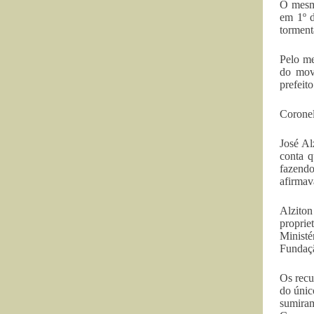
O mesmo
em 1º d
torment
Pelo me
do mov
prefeit
Corone
José Al
conta q
fazendo
afirmav
Alzito
proprie
Minist
Fundaç
Os recu
do únic
sumiram