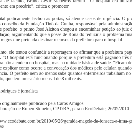
 de Jacinto, Bruno César Medeiros Jardini. “O hospital era utilizad
ento era precário”, critica o promotor.
tal praticamente fechou as portas, só atende casos de urgência. O pr
o conselho da Fundação Tinô da Cunha, responsável pela administração
e prefeito, o primo José Alziton chegou a encaminhar petição ao juiz 
ação, argumentando que a posse de Ronaldo reduziria o problema finan
migos que pretenda destinar recursos da prefeitura para o hospital.
nto, ele tentou confundir a reportagem ao afirmar que a prefeitura pag
l. “O hospital está funcionando porque a prefeitura está pagando trê
ura não atendem no hospital, mas na unidade básica de saúde. “Ficam de 
e explicar como ocorre a convocação dos médicos pelo celular, quando
ncia. O prefeito nem ao menos sabe quantos enfermeiros trabalham no 
ito, que tem um salário mensal de 8 mil reais.
odrigues é jornalista
o originalmente publicado pela Caros Amigos
boração de Ruben Siqueira, CPT/BA, para o EcoDebate, 26/05/2010
www.ecodebate.com.br/2010/05/26/geralda-magela-da-fonseca-a-irma-ge
es/