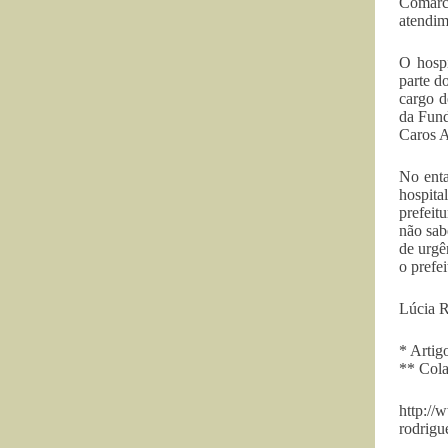
Comarca
atendim
O hospi
parte d
cargo d
da Fund
Caros A
No enta
hospita
prefeit
não sab
de urgê
o prefe
Lúcia R
* Artig
** Cola
http://
rodrigu