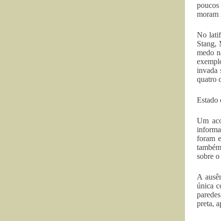
poucos 
moram n
No lati
Stang, 
medo nã
exemplo
invada 
quatro 
Estado 
Um acon
informa
foram e
também 
sobre o
A ausên
única c
paredes
preta, 