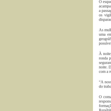
O esque
acampam
a passa
os vigi
dispara
As mulh
uma em
geográf
possíve
À noite
ronda p
seguran
noite. 
com a re
“A noss
do trab
O coman
respons
formaç
Repúbli