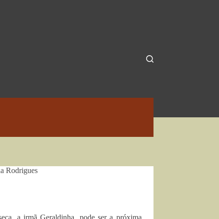
ia Rodrigues
eca, a irmã Geraldinha, pode ser a próxima