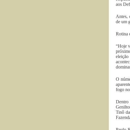
aos Def
Antes, 
de um g
Rotina 
“Hoje v
próximo
eleição
acontec
dominam
O númer
aparent
fogo no
Dentro 
Genilto
Tinô da
Fazenda
Paulo R