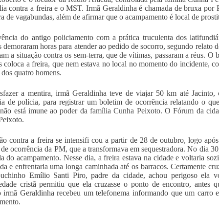
lia contra a freira e o MST. Irmã Geraldinha é chamada de bruxa por
ra de vagabundas, além de afirmar que o acampamento é local de prosti
ência do antigo policiamento com a prática truculenta dos latifund
is demoraram horas para atender ao pedido de socorro, segundo relato
ram a situação contra os sem-terra, que de vítimas, passaram a réus. O b
es coloca a freira, que nem estava no local no momento do incidente, c
 dos quatro homens.
sfazer a mentira, irmã Geraldinha teve de viajar 50 km até Jacinto
ia de polícia, para registrar um boletim de ocorrência relatando o q
 não está imune ao poder da família Cunha Peixoto. O Fórum da cida
eixoto.
ão contra a freira se intensifi cou a partir de 28 de outubro, logo apó
 de ocorrência da PM, que a transformava em sequestradora. No dia 
da do acampamento. Nesse dia, a freira estava na cidade e voltaria s
ada e enfrentaria uma longa caminhada até os barracos. Certamente cru
puchinho Emílio Santi Piro, padre da cidade, achou perigoso ela v
iedade cristã permitiu que ela cruzasse o ponto de encontro, antes 
irmã Geraldinha recebeu um telefonema informando que um carro esta
mento.