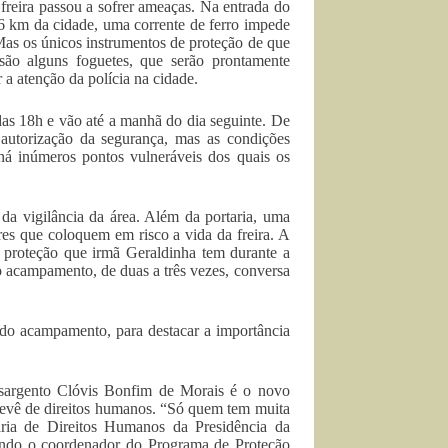
eira passou a sofrer ameaças. Na entrada do
km da cidade, uma corrente de ferro impede
Mas os únicos instrumentos de proteção de que
são alguns foguetes, que serão prontamente
a atenção da polícia na cidade.
as 18h e vão até a manhã do dia seguinte. De
autorização da segurança, mas as condições
 há inúmeros pontos vulneráveis dos quais os
a vigilância da área. Além da portaria, uma
res que coloquem em risco a vida da freira. A
proteção que irmã Geraldinha tem durante a
ao acampamento, de duas a três vezes, conversa
 do acampamento, para destacar a importância
 sargento Clóvis Bonfim de Morais é o novo
brevê de direitos humanos. “Só quem tem muita
aria de Direitos Humanos da Presidência da
undo o coordenador do Programa de Proteção