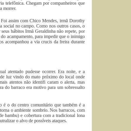
via telefônica. Chegam por companheiros que
a morrer.
ão. Foi assim com Chico Mendes, irmã Dorothy
ça social no campo. Como nos outros casos, o
 seus hábitos Irmã Geraldinha não repete, por
o do acampamento, para impedir que o inimigo
os acompanhou a via crucis da freira durante
al atentado pudesse ocorrer. Era noite, e a
de luz vindo do mato próximo do local onde
ais atentos não identifi caram o alerta, mas
ra do barraco era motivo para um sobressalto
to é o do centro comunitário que também é a
r torna o ambiente sombrio. Nos barracos, com
 de bambu) e cobertura com a tradicional lona
tralizar o alvo de possíveis ataques.