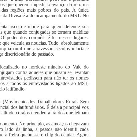
ários que querem impedir o avanço da reforma
 das regiões mais pobres do país. A única
lto da Divisa é a do acampamento do MST. No
.
esenta risco de morte para quem defende sua
ras que quando conjugadas se tornam malditas
. O poder dos coronéis é lei nesses lugares.
o que veicula as notícias. Tudo, absolutamente
rquia rural que atravessou séculos intacta e
 discricionária do passado.
localizado no nordeste mineiro do Vale do
conjugam contra aqueles que ousam se levantar
ntrevistados pedissem para não ter os nomes
cios a todos os entrevistados ligados ao MST,
o latifúndio.
T (Movimento dos Trabalhadores Rurais Sem
ial dos latifundiários. É dela a principal voz
A atitude corajosa rendeu a ira dos que teimam
 momento. No princípio, as ameaças chegavam
o lado da linha, a pessoa não identifi cada
 a freira quebrasse o chip do celular. Agora