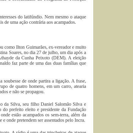
interesses do latifúndio. Nem mesmo o ataque
s de uma ação contrária aos acampados.
ou como Ilton Guimarães, ex-vereador e muito
stina Soares, no dia 27 de julho, um dia após a
o Athayde da Cunha Peixoto (DEM). A eleição
naldo faz parte de uma das duas famílias que
 soubesse de onde partira a ligação. A frase,
grupo de quatro homens, em um carro, atearia
ados e não se propagou.
o da Silva, seu filho Daniel Salomão Silva e
do prefeito eleito e presidente da Fundação
onde estão acampados os sem-terra, além da
e e onde pretendem ser assentados pelo Incra.
xoto. A rádio é uma das trincheiras de ataque