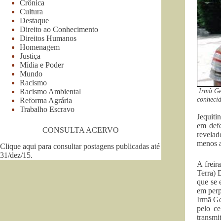
Crônica
Cultura
Destaque
Direito ao Conhecimento
Direitos Humanos
Homenagem
Justiça
Mídia e Poder
Mundo
Racismo
Irmã Ge
Racismo Ambiental
conheci
Reforma Agrária
Trabalho Escravo
Jequiti
em defe
CONSULTA ACERVO
revelad
menos a
Clique aqui para consultar postagens publicadas até
31/dez/15
.
A frei
Terra) 
que se 
em perp
Irmã Ge
pelo ce
transmi