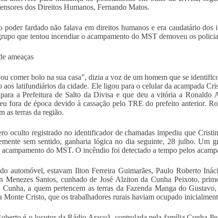
ensores dos Direitos Humanos, Fernando Matos.
o poder fardado não falava em direitos humanos e era caudatário dos 
rupo que tentou incendiar o acampamento do MST demoveu os policiai
de ameaças
ou comer bolo na sua casa”, dizia a voz de um homem que se identific
 aos latifundiários da cidade. Ele ligou para o celular da acampada Cri
 para a Prefeitura de Salto da Divisa e que deu a vitória a Ronald
eu fora de época devido à cassação pelo TRE do prefeito anterior. Ro
 as terras da região.
o oculto registrado no identificador de chamadas impediu que Cristina
emente sem sentido, ganharia lógica no dia seguinte, 28 julho. Um 
 acampamento do MST. O incêndio foi detectado a tempo pelos acamp
do automóvel, estavam Ilton Ferreira Guimarães, Paulo Roberto Ináci
n Menezes Santos, cunhado de José Alziton da Cunha Peixoto, primo 
 Cunha, a quem pertencem as terras da Fazenda Manga do Gustavo, 
 Monte Cristo, que os trabalhadores rurais haviam ocupado inicialment
oberto é o locutor da Rádio Aracuã, controlada pela família Cunha Pei