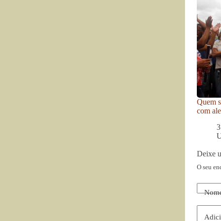
Quem se
com ale
3
U
Deixe 
O seu en
Nom
Adici