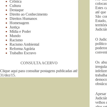
Crônica
colocar
Cultura
Estes c
Destaque
até que
Direito ao Conhecimento
São co
Direitos Humanos
Estado,
Homenagem
territó
Justiça
Judiciá
Mídia e Poder
Mundo
O Judic
Racismo
polític
Racismo Ambiental
poderos
Reforma Agrária
conveni
Trabalho Escravo
Os abus
CONSULTA ACERVO
irregul
Clique aqui para consultar postagens publicadas até
infeliz
31/dez/15
.
trabal
democra
obstácu
Apesar 
Judiciá
velhos 
altos s