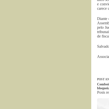
e convi
carece 
Diante 
Assembl
pelo Ju
tribuna
de fisca
Salvado
Associa
POST
AN
Comboio
bloquei
Posts r