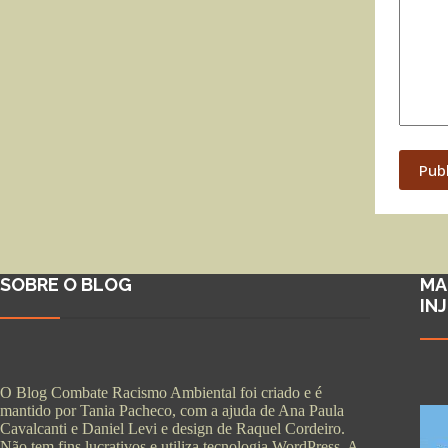
Pub
SOBRE O BLOG
MA
IN
O Blog Combate Racismo Ambiental foi criado e é
mantido por Tania Pacheco, com a ajuda de Ana Paula
Cavalcanti e Daniel Levi e design de Raquel Cordeiro.
Não tem fins lucrativos e utiliza tecnologia WordPress. A