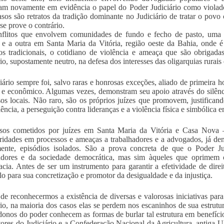
am novamente em evidência o papel do Poder Judiciário como violad
asos são retratos da tradição dominante no Judiciário de tratar o povo
 se prove o contrário.
nflitos que envolvem comunidades de fundo e fecho de pasto, uma 
 e a outra em Santa Maria da Vitória, região oeste da Bahia, onde
rios tradicionais, o cotidiano de violência e ameaça que são obrigada
rio, supostamente neutro, na defesa dos interesses das oligarquias rurai
iário sempre foi, salvo raras e honrosas exceções, aliado de primeira 
o e econômico. Algumas vezes, demonstram seu apoio através do silênc
os locais. Não raro, são os próprios juízes que promovem, justifican
ência, a perseguição contra lideranças e a violência física e simbólica
os cometidos por juízes em Santa Maria da Vitória e Casa Nova – 
aridades em processos e ameaças a trabalhadores e a advogados, já d
mente, episódios isolados. São a prova concreta de que o Poder Ju
hadores e da sociedade democrática, mas sim àqueles que oprimem 
cia. Antes de ser um instrumento para garantir a efetividade de dire
lo para sua concretização e promotor da desigualdade e da injustiça.
de reconhecermos a existência de diversas e valorosas iniciativas par
rio, na maioria dos casos elas se perdem nos escaninhos de sua estrutu
donos do poder conhecem as formas de burlar tal estrutura em benefíci
etores do Judiciário e a Confederação Nacional da Agricultura, antiga 