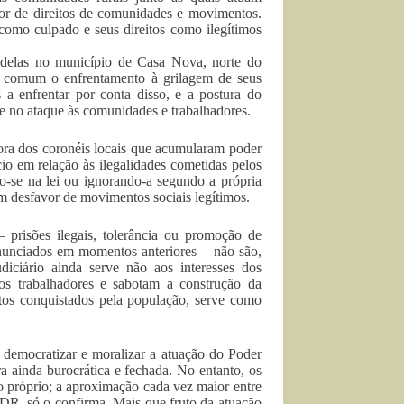
or de direitos de comunidades e movimentos.
 como culpado e seus direitos como ilegítimos
delas no município de Casa Nova, norte do
 é comum o enfrentamento à grilagem de seus
s a enfrentar por conta disso, e a postura do
s e no ataque às comunidades e trabalhadores.
hora dos coronéis locais que acumularam poder
io em relação às ilegalidades cometidas pelos
do-se na lei ou ignorando-a segundo a própria
 em desfavor de movimentos sociais legítimos.
prisões ilegais, tolerância ou promoção de
enunciados em momentos anteriores – não são,
diciário ainda serve não aos interesses dos
os trabalhadores e sabotam a construção da
itos conquistados pela população, serve como
a democratizar e moralizar a atuação do Poder
ra ainda burocrática e fechada. No entanto, os
o próprio; a aproximação cada vez maior entre
UDR, só o confirma. Mais que fruto da atuação