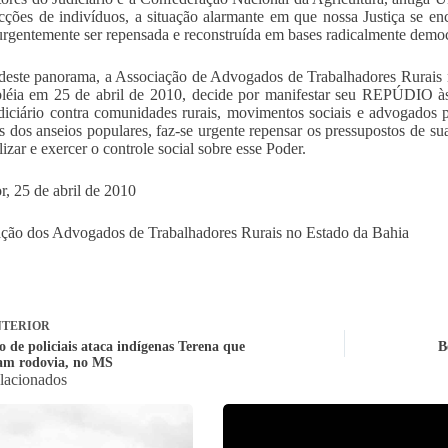
cções de indivíduos, a situação alarmante em que nossa Justiça se enc
urgentemente ser repensada e reconstruída em bases radicalmente democ
deste panorama, a Associação de Advogados de Trabalhadores Rurai
éia em 25 de abril de 2010, decide por manifestar seu REPÚDIO às 
diciário contra comunidades rurais, movimentos sociais e advogados p
is dos anseios populares, faz-se urgente repensar os pressupostos de su
lizar e exercer o controle social sobre esse Poder.
r, 25 de abril de 2010
ção dos Advogados de Trabalhadores Rurais no Estado da Bahia
TERIOR
 de policiais ataca indígenas Terena que
B
am rodovia, no MS
elacionados