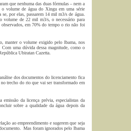
raram que nenhuma das duas fórmulas – nem a
am o volume de água do Xingu em uma série
a se, por elas, passarem 14 mil m3/s de água.
 volume de 22 mil m3/s, o necessário para
 observados, em 70% do tempo o rio não foi
po, manter o volume exigido pelo Ibama, nos
es. Com uma dúvida dessa magnitude, como o
República Ubiratan Cazetta.
 análise dos documentos do licenciamento fica
 no trecho do rio que vai ser transformado em
emissão da licença prévia, especialistas da
oncluir sobre a qualidade da água depois da
elação ao empreendimento e sugerem que seja
no documento. Mas foram ignorados pelo Ibama