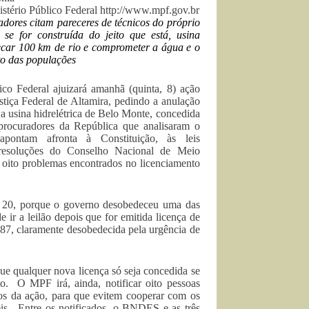
stério Público Federal http://www.mpf.gov.br
dores citam pareceres de técnicos do próprio
 se for construída do jeito que está, usina
ecar 100 km de rio e comprometer a água e o
to das populações
ico Federal ajuizará amanhã (quinta, 8) ação
ustiça Federal de Altamira, pedindo a anulação
da usina hidrelétrica de Belo Monte, concedida
rocuradores da República que analisaram o
apontam afronta à Constituição, às leis
 resoluções do Conselho Nacional de Meio
 oito problemas encontrados no licenciamento
 20, porque o governo desobedeceu uma das
 ir a leilão depois que for emitida licença de
987, claramente desobedecida pela urgência de
ue qualquer nova licença só seja concedida se
to. O MPF irá, ainda, notificar oito pessoas
mos da ação, para que evitem cooperar com os
eis. Entre os notificados, o BNDES e as três