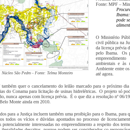
Fonte: MPF – Mini
Procura
Ibama:
pode s
alimen
O Ministério Públ
civil pública na J
da licença prévia 
pelo Ibama. Os p
empreendimento 
ambientais e às
Ambiente entre os
Núcleo São Pedro - Fonte: Telma Monteiro
até agora.
também quer o cancelamento do leilão marcado para o próximo dia
ias do Conama para licitação de usinas hidrelétricas. O projeto só pode
ção, nunca apenas com licença prévia. É o que diz a resolução nº 06/1
Belo Monte ainda em 2010.
dos para a Justiça incluem também uma proibição para o Ibama, para q
dos todos os vícios e dúvidas apontados no processo de licenciamen
as potencialmente interessadas no empreendimento a respeito dos ter
 ilegalidades descritos, porque podem ser considerados co-responsáv