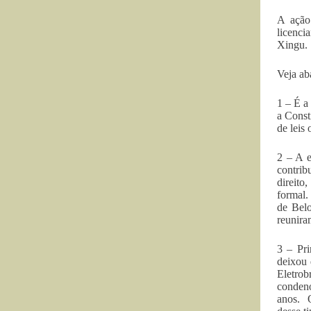
A ação
licenci
Xingu. 
Veja ab
1 – É a
a Const
de leis
2 – A e
contrib
direito
formal.
de Belo
reunira
3 – Pr
deixou 
Eletrob
condeno
anos. O