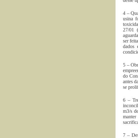
desse t
4 – Qua
usina 
toxicid
27/01 (
aguarda
ser fei
dados 
condici
5 – Obr
empreen
do Cona
antes d
se prol
6 – Tr
inconci
m3/s de
manter 
sacrifi
7 – De