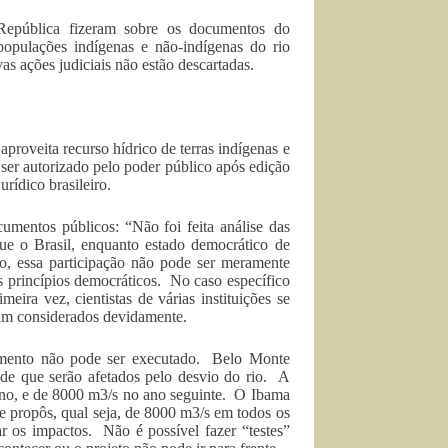
 República fizeram sobre os documentos do
populações indígenas e não-indígenas do rio
 ações judiciais não estão descartadas.
proveita recurso hídrico de terras indígenas e
 ser autorizado pelo poder público após edição
rídico brasileiro.
mentos públicos: “Não foi feita análise das
que o Brasil, enquanto estado democrático de
to, essa participação não pode ser meramente
os princípios democráticos. No caso específico
ira vez, cientistas de várias instituições se
ram considerados devidamente.
dimento não pode ser executado. Belo Monte
de que serão afetados pelo desvio do rio. A
ano, e de 8000 m3/s no ano seguinte. O Ibama
 propôs, qual seja, de 8000 m3/s em todos os
r os impactos. Não é possível fazer “testes”