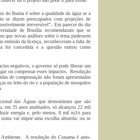
contecer ou o projeto não pode ir para frente.
cos do Ibama é sobre a qualidade da água se a
ento se dizem preocupados com projeções de
ssivelmente irreversível”. Em parecer do dia
iversidade de Brasília recomendaram que se
ara que novas análises sobre o tema pudessem
 da emissão da licença, reconheceram a falta de
a foi concedida e a questão entrou como
ctos negativos, o governo só pode liberar um
tigar ou compensar esses impactos. Resolução
idas de compensação não foram apresentadas
as no leito do rio e a população de mosquitos
a.
ional das Águas que demonstram que são
gu, em 35 anos analisados, só alcançou 22 mil
zir energia e, pelo menos, 8 mil m3/s para
 usina vai impor uma escolha absurda: ou se
o Ambiente. A resolução do Conama é auto-