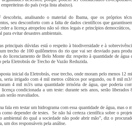
empreiteiras do país (veja lista abaixo).
descobriu, analisando o material do Ibama, que os próprios técn
tos, seu desconforto com a falta de dados científicos que garantisse
eder a licença atropelou não só ritos legais e princípios democráticos
l para evitar desastres ambientais.
as principais dúvidas está o respeito à biodiversidade e à sobrevivê
um trecho de 100 quilômetros do rio que vai ser desviado para prod
s do licenciamento de Belo Monte diz respeito à quantidade de água que
o pela Eletrobrás de Trecho de Vazão Reduzida.
oposta inicial da Eletrobrás, esse trecho, onde moram pelo menos 12 mi
a, seria irrigado com 4 mil metros cúbicos por segundo, ou 8 mil m3
raram 4 mil m3/s uma quantidade irrisória de água, que poderia co
a licença condicionada a um teste: durante seis anos, serão liberados
ais serão reavaliados.
a fala em testar um hidrograma com essa quantidade de água, mas o 
 como depender de testes. Se não há certeza científica sobre o projet
io ambiental do qual a sociedade não pode abrir mão”, diz o procura
a, um dos responsáveis pela análise.