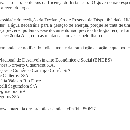
tiva. Leilão, só depois da Licença de Instalação. O governo não esper
 a regra do jogo.
essidade de reedição da Declaração de Reserva de Disponibilidade H
er” a água necessária para a geração de energia, porque se trata de
nça prévia e, portanto, esse documento não prevê o hidrograma que foi 
ncessão da Ana, com as mudanças previstas pelo Ibama.
em pode ser notificado judicialmente da tramitação da ação e que poder
Nacional de Desenvolvimento Econômico e Social (BNDES)
tora Norberto Odebrecht S.A.
uções e Comércio Camargo Corrêa S/A
 Gutierrez S/A
hia Vale do Rio Doce
celli Seguradora S/A
eguradora S/A
guros S/A
www.amazonia.org.br/noticias/noticia.cfm?id=350677