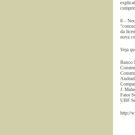
explica
cumprir
8 – Nec
“conced
da lice
nova co
Veja qu
Banco 
Constru
Constr
Andrade
Compan
J. Malu
Fator S
UBF Se
http://