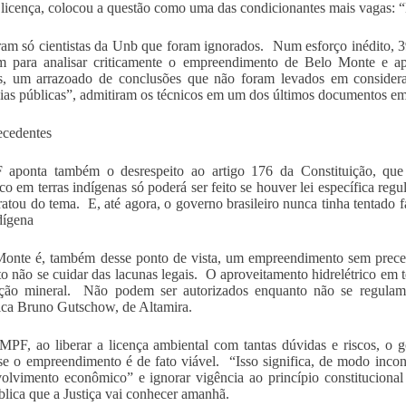
 licença, colocou a questão como uma das condicionantes mais vagas: “
am só cientistas da Unb que foram ignorados. Num esforço inédito, 39 ci
m para analisar criticamente o empreendimento de Belo Monte e ap
as, um arrazoado de conclusões que não foram levados em consider
ias públicas”, admitiram os técnicos em um dos últimos documentos emi
ecedentes
aponta também o desrespeito ao artigo 176 da Constituição, que 
ico em terras indígenas só poderá ser feito se houver lei específica reg
ratou do tema. E, até agora, o governo brasileiro nunca tinha tentado 
ndígena
onte é, também desse ponto de vista, um empreendimento sem prece
o não se cuidar das lacunas legais. O aproveitamento hidrelétrico em t
ação mineral. Não podem ser autorizados enquanto não se regulame
ca Bruno Gutschow, de Altamira.
MPF, ao liberar a licença ambiental com tantas dúvidas e riscos, o g
se o empreendimento é de fato viável. “Isso significa, de modo inconst
olvimento econômico” e ignorar vigência ao princípio constitucional
ública que a Justiça vai conhecer amanhã.