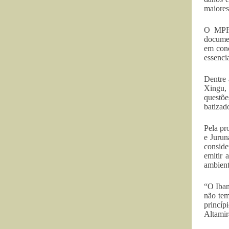
maiores 
O MPF 
documen
em conc
essencia
Dentre 
Xingu, 
questõe
batizad
Pela pr
e Jurun
conside
emitir 
ambient
“O Ibam
não tem
princíp
Altamir