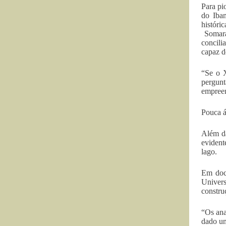
Para pi
do Iba
históri
Somara
concili
capaz d
“Se o X
pergunt
empreen
Pouca á
Além da
evident
lago.
Em docu
Univers
constru
“Os ana
dado um