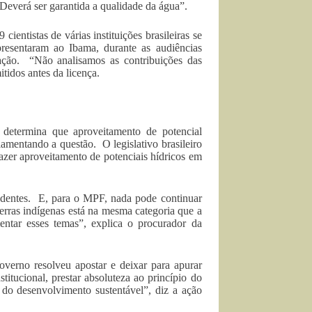
Deverá ser garantida a qualidade da água”.
entistas de várias instituições brasileiras se
resentaram ao Ibama, durante as audiências
ação. “Não analisamos as contribuições das
tidos antes da licença.
determina que aproveitamento de potencial
ulamentando a questão. O legislativo brasileiro
fazer aproveitamento de potenciais hídricos em
dentes. E, para o MPF, nada pode continuar
erras indígenas está na mesma categoria que a
ntar esses temas”, explica o procurador da
overno resolveu apostar e deixar para apurar
itucional, prestar absoluteza ao princípio do
 do desenvolvimento sustentável”, diz a ação