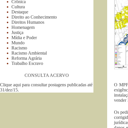
Crônica
Cultura
Destaque
Direito ao Conhecimento
Direitos Humanos
Homenagem
Justiça
Mídia e Poder
Mundo
Racismo
Racismo Ambiental
Reforma Agrária
Trabalho Escravo
CONSULTA ACERVO
Clique aqui para consultar postagens publicadas até
O MPF 
31/dez/15
.
exigênc
instala
vender 
Os pedi
corrigi
jurídic
danos e