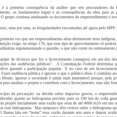
 é a primeira consequência da análise que seis procuradores da
amento, os fundamentos legais e as consequências da obra para as 
O grupo continua analisando os documentos do empreendimento e novas
aixo, uma por uma, as irregularidades encontradas até agora pelo MPF:
 primeira vez que um empreendimento afeta diretamente terra indígena, a
ituição exige, no artigo 176, que esse tipo de aproveitamento só poderá
 ordinárias regulamentando a questão, o que não existe no ordenamento ju
quipe de técnicos que fez o licenciamento consignou em um dos docu
uições das audiências públicas”. A Constituição Federal determina 
, deve garantir a participação popular. E no caso de um licenciamen
 Fazer audiência pública e ignorar o que o público disse é contrário a
 Monte, ignorar a sociedade é ainda mais lamentável porque, pela prime
m para analisar o projeto e contribuir com o licenciamento, mas não fo
incípio da precaução: na dúvida sobre impactos graves, o empreen
dúvidas quanto ao hidrograma previsto para os 100 km da volta gran
rás propôs inicialmente uma vazão que seria de até 4000 m3/s em um 
u esse hidrograma. Mas tampouco têm certeza sobre o hidrograma que
 Ibama fala em “testar” essa vazão durante seis anos e depois avalia