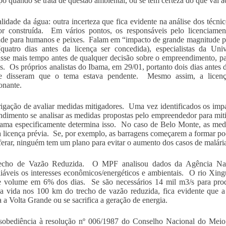
ipo quando se trata de questão ambiental, ou se tem certeza do que vai a
lidade da água: outra incerteza que fica evidente na análise dos técni
for construída. Em vários pontos, os responsáveis pelo licenciam
ade para humanos e peixes. Falam em “impacto de grande magnitude po
quatro dias antes da licença ser concedida), especialistas da Un
sse mais tempo antes de qualquer decisão sobre o empreendimento, p
tas. Os próprios analistas do Ibama, em 29/01, portanto dois dias antes
e disseram que o tema estava pendente. Mesmo assim, a licenç
onante.
igação de avaliar medidas mitigadores. Uma vez identificados os impa
dimento se analisar as medidas propostas pelo empreendedor para mi
ma especificamente determina isso. No caso de Belo Monte, as med
a licença prévia. Se, por exemplo, as barragens começarem a formar poç
iferar, ninguém tem um plano para evitar o aumento dos casos de malári
echo de Vazão Reduzida. O MPF analisou dados da Agência Nac
liáveis os interesses econômicos/energéticos e ambientais. O rio Xin
 volume em 6% dos dias. Se são necessários 14 mil m3/s para produ
a vida nos 100 km do trecho de vazão reduzida, fica evidente que a
ca a Volta Grande ou se sacrifica a geração de energia.
sobediência à resolução nº 006/1987 do Conselho Nacional do Mei