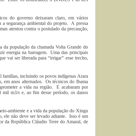
icos do governo deixaram claro, em vários
m a segurança ambiental do projeto. A pressa
, mas atentou contra o postulado da precaução,
ncia da população da chamada Volta Grande do
uzir energia na barragem. Uma das principais
 vai ser liberada para “irrigar” esse trecho,
l famílias, incluindo os povos indígenas Arara
/s, em anos alternados. Os técnicos do Ibama
mprometer a vida na região. E acabaram por
 8 mil m3/s e, ao fim desse período, os danos
meio-ambiente e a vida da população do Xingu
o, ele não deve ser levado adiante. Isso é um
dor da República Cláudio Terre do Amaral, de