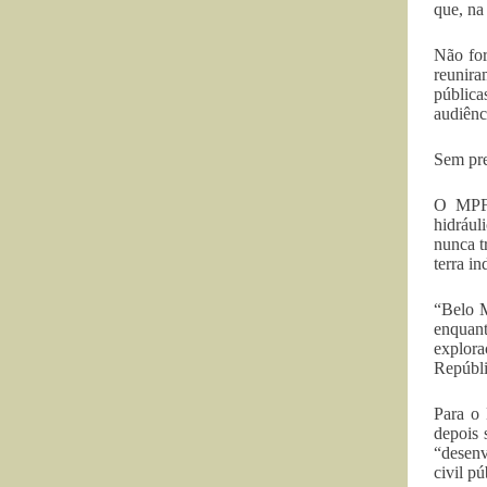
que, na
Não for
reunira
públic
audiênc
Sem pr
O MPF 
hidrául
nunca t
terra i
“Belo M
enquant
explor
Repúbli
Para o 
depois 
“desenv
civil p