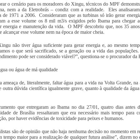
orar o cenário para os moradores do Xingu, técnicos do MPF demonst
ma, nem a da Eletrobrás – condiz com a realidade. Eles analisar
ca de 1971 a 2006. Consideraram que as turbinas só irão gerar energi
m a esse volume os 8 mil m3/s exigidos pelo Ibama para chegar ao
ar energia e manutenção da vida. O MPF descobriu que, nos 35 anos
e alcançar esse volume nem na época de maior cheia.
ingu não tiver água suficiente para gerar energia e, ao mesmo tem
amos o que será sacrificado, se a geração ou a vida das populaçõ
dimento pode ser considerado viável?”, questiona-se o procurador da 
gua ou água de má qualidade
 ameaça de, literalmente, faltar água para a vida na Volta Grande, na
e outra dúvida científica igualmente grave, quanto à qualidade da água
mento que entregaram ao Ibama no dia 27/01, quatro dias antes da 
idade de Brasília ressaltaram que era necessário mais tempo para c
ção, por haver evidências de toxicidade para peixes e humanos.
listas são de opinião que não haja nenhuma decisão no momento em r
 tempo maior para a realização de qualquer futura análise”, dizem 