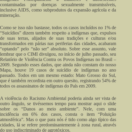
contaminadas por doenças sexualmente transmissíveis,
inclusive AIDS, como subprodutos da expansão agrícola e da
mineração.
Como se isso não bastasse, todos os casos incluídos no 1% de
“Suicídios” dizem também respeito a indígenas que, expulsos
de suas terras, alijados de suas tradições e culturas e/ou
transformados em párias nas periferias das cidades, acabaram
“optando” pelo “não ser” absoluto. Sobre esse assunto, vale
lembrar que o CIMI divulgou, no início de julho passado, seu
Relatório de Violência Contra os Povos Indígenas no Brasil –
2009. Segundo esses dados, que ainda não constam do nosso
Mapa, houve 19 casos de suicídio de indígenas no ano
passado. Todos em um mesmo estado: Mato Grosso do Sul,
que é também recordista em outro quesito, registrando 54% de
todos os assassinatos de indígenas do País em 2009.
A violência do Racismo Ambiental poderia ainda ser vista de
outro ângulo, se tivéssemos tempo para mostrar aqui o slide
sobre os “Danos ao meio ambiente”. Nele, com uma
incidência em 6% dos casos, consta o item “Poluição
atmosférica”. Mas o que para nós é tido como algo típico das
cidades, lá se refere predominantemente à zona rural, através
do uso indiscriminado de agrotóxicos.