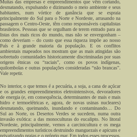
Muitas das empresas e empreendimentos que vêm cortando,
desmatando, expulsando e dizimando o meio ambiente e seus
habitantes, num vórtice de ganância que se espraia
principalmente do Sul para o Norte e Nordeste, arrasando na
passagem o Centro-Oeste, têm como responsáveis capitalistas
brasileiros. Pessoas que se orgulham de terem entrado para as
listas dos mais ricos do mundo, mas não se envergonham –
como deveriam – do custo que essa riqueza impõe ao nosso
País e à grande maioria da população. E os conflitos
ambientais mapeados nos mostram que as mais atingidas são
sobretudo comunidades historicamente discriminadas por suas
origens étnicas ou “raciais”, como os povos indígenas,
quilombolas e outras populações consideradas “não brancas”.
Vale repetir.
No interior, o que temos é a pecuária, a soja, a cana de açúcar
e os grandes empreendimentos eletrointensivos, devoradores
de energia (e, em consequência, determinantes de mais e mais
hidro e termoelétricas e, agora, de novas usinas nucleares)
desmatando, queimando, inundando e contaminando… Do
Sul ao Norte, os Desertos Verdes se sucedem, numa outra
invasão exótica: a das monoculturas do eucalipto. No litoral
Nordeste, principalmente, vemos a carcinicultura e os mega
empreendimentos turísticos destruindo manguezais e apicuns e
privatizando praias e o próprio mar. Em todos esses processos,