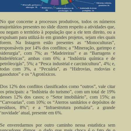
No que concerne a processos produtivos, todos os números
majoritários presentes no slide dizem respeito a atividades que,
ou negam o território à população que a ele tem direito, ou a
expulsam para utilizá-lo em grandes projetos, sejam eles quais
forem. Na listagem estão presentes as “Monoculturas”,
responsáveis por 14% dos conflitos; a “Mineração, garimpo e
siderurgia”, com 7%; as “Madeireiras” e as “Barragens e
hidrelétricas”, ambas com 6%; a “Indústria química e de
petróleo/gás”, 5%; a “Pesca industrial e carcinicultura”, 4%; e,
todas com 3%, a “Pecuária”, as “Hidrovias, rodovias e
gasodutos” e os “Agrotóxicos.
Dos 12% dos conflitos classificados como “outros”, vale citar
os principais: a “Indústria do turismo”, com um total de 19%
desses 12% dos casos; o “Setor imobiliário”, com 15%; as
“Carvoarias”, com 10%; os “Aterros sanitários e depósitos de
resíduos, 8%”; e a “Infraestrutura portuária”, a grande
‘novidade’ atual, presente em 6%.
Se enveredarmos por outro caminho nessa estatística sem
vencedores dignos, o dado que mais choca é o fato de o