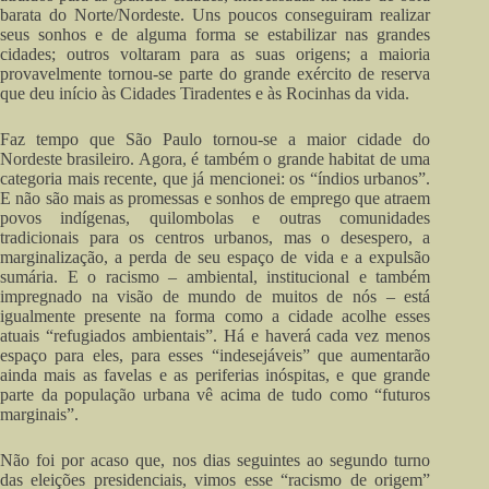
barata do Norte/Nordeste. Uns poucos conseguiram realizar
seus sonhos e de alguma forma se estabilizar nas grandes
cidades; outros voltaram para as suas origens; a maioria
provavelmente tornou-se parte do grande exército de reserva
que deu início às Cidades Tiradentes e às Rocinhas da vida.
Faz tempo que São Paulo tornou-se a maior cidade do
Nordeste brasileiro. Agora, é também o grande habitat de uma
categoria mais recente, que já mencionei: os “índios urbanos”.
E não são mais as promessas e sonhos de emprego que atraem
povos indígenas, quilombolas e outras comunidades
tradicionais para os centros urbanos, mas o desespero, a
marginalização, a perda de seu espaço de vida e a expulsão
sumária. E o racismo – ambiental, institucional e também
impregnado na visão de mundo de muitos de nós – está
igualmente presente na forma como a cidade acolhe esses
atuais “refugiados ambientais”. Há e haverá cada vez menos
espaço para eles, para esses “indesejáveis” que aumentarão
ainda mais as favelas e as periferias inóspitas, e que grande
parte da população urbana vê acima de tudo como “futuros
marginais”.
Não foi por acaso que, nos dias seguintes ao segundo turno
das eleições presidenciais, vimos esse “racismo de origem”