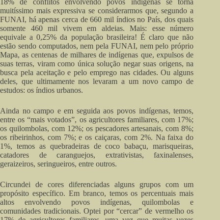
18% de conflitos envolvendo povos indígenas se torna
muitíssimo mais expressiva se considerarmos que, segundo a
FUNAI, há apenas cerca de 660 mil índios no País, dos quais
somente 460 mil vivem em aldeias. Mais: esse número
equivale a 0,25% da população brasileira! É claro que não
estão sendo computados, nem pela FUNAI, nem pelo próprio
Mapa, as centenas de milhares de indígenas que, expulsos de
suas terras, viram como única solução negar suas origens, na
busca pela aceitação e pelo emprego nas cidades. Ou alguns
deles, que ultimamente nos levaram a um novo campo de
estudos: os índios urbanos.
Ainda no campo e em seguida aos povos indígenas, temos,
entre os “mais votados”, os agricultores familiares, com 17%;
os quilombolas, com 12%; os pescadores artesanais, com 8%;
os ribeirinhos, com 7%; e os caiçaras, com 2%. Na faixa do
1%, temos as quebradeiras de coco babaçu, marisqueiras,
catadores de caranguejos, extrativistas, faxinalenses,
geraizeiros, seringueiros, entre outros.
Circundei de cores diferenciadas alguns grupos com um
propósito específico. Em branco, temos os percentuais mais
altos envolvendo povos indígenas, quilombolas e
comunidades tradicionais. Optei por “cercar” de vermelho os
17% de agricultores familiares, uma vez que muitas vezes