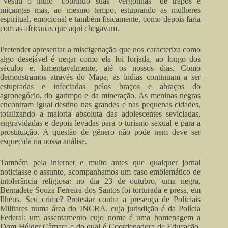
“vestiu o índio” cobrindo suas “vergonhas” de trapos e
miçangas mas, ao mesmo tempo, estuprando as mulheres
espiritual, emocional e também fisicamente, como depois faria
com as africanas que aqui chegavam.
Pretender apresentar a miscigenação que nos caracteriza como
algo desejável é negar como ela foi forjada, ao longo dos
séculos e, lamentavelmente, até os nossos dias. Como
demonstramos através do Mapa, as índias continuam a ser
estupradas e infectadas pelos braços e abraços do
agronegócio, do garimpo e da mineração. As meninas negras
encontram igual destino nas grandes e nas pequenas cidades,
totalizando a maioria absoluta das adolescentes seviciadas,
engravidadas e depois levadas para o turismo sexual e para a
prostituição. A questão de gênero não pode nem deve ser
esquecida na nossa análise.
Também pela internet e muito antes que qualquer jornal
noticiasse o assunto, acompanhamos um caso emblemático de
intolerância religiosa: no dia 23 de outubro, uma negra,
Bernadete Souza Ferreira dos Santos foi torturada e presa, em
Ilhéus. Seu crime? Protestar contra a presença de Policiais
Militares numa área do INCRA, cuja jurisdição é da Polícia
Federal: um assentamento cujo nome é uma homenagem a
Dom Hélder Câmara e do qual é Coordenadora de Educação.