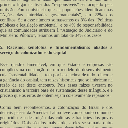
primeiro lugar na lista dos “responsáveis” ser ocupado pela
omissão e/ou conivência que as populações identificam nas
“Ações das autoridades governamentais”, em 22% dos
conflitos. Se a esse número somássemos os 8% das “Políticas
públicas e legislação ambiental” e os 4% de responsabilidade
que as comunidades atribuem à “Atuação do Judiciário e do
Ministério Público”, teríamos um total de 34% dos casos.
5. Racismo, xenofobia e fundamentalismo: aliados a
serviço do colonizador e do capital
Esse quadro lamentável, em que Estado e empresas são
cúmplices na construção de um modelo de desenvolvimento
cuja “sustentabilidade”, tem por base acima de tudo o lucro e
a ganância do capital, tem raízes históricas que se imbricam na
razão de ser deste encontro. Pois essas raízes tiveram no
cristianismo a terceira base de sustentação desse triângulo, e é
preciso que os erros de ontem sejam coletivamente reparados.
Como bem reconhecemos, a colonização do Brasil e dos
demais países da América Latina teve como ponto comum o
genocídio e a destruição das culturas e tradições dos povos
originários. Dois séculos mais tarde, a eles se somaria outro
quase genocídio e outra quase destruição: a dos povos