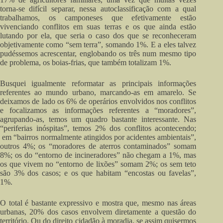
torna-se difícil separar, nessa autoclassificação com a qual
trabalhamos, os camponeses que efetivamente estão
vivenciando conflitos em suas terras e os que ainda estão
lutando por ela, que seria o caso dos que se reconheceram
objetivamente como “sem terra”, somando 1%. E a eles talvez
pudéssemos acrescentar, englobando os três num mesmo tipo
de problema, os boias-frias, que também totalizam 1%.
Busquei igualmente reformatar as principais informações
referentes ao mundo urbano, marcando-as em amarelo. Se
deixamos de lado os 6% de operários envolvidos nos conflitos
e focalizamos as informações referentes a “moradores”,
agrupando-as, temos um quadro bastante interessante. Nas
“periferias inóspitas”, temos 2% dos conflitos acontecendo;
em “bairros normalmente atingidos por acidentes ambientais”,
outros 4%; os “moradores de aterros contaminados” somam
8%; os do “entorno de incineradores” não chegam a 1%, mas
os que vivem no “entorno de lixões” somam 2%; os sem teto
são 3% dos casos; e os que habitam “encostas ou favelas”,
1%.
O total é bastante expressivo e mostra que, mesmo nas áreas
urbanas, 20% dos casos envolvem diretamente a questão do
território. Ou do direito cidadão à moradia, se assim quisermos