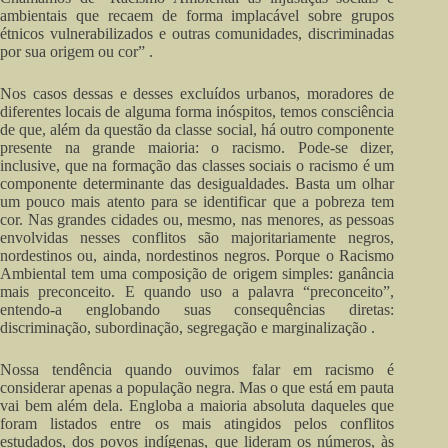
ambientais que recaem de forma implacável sobre grupos
étnicos vulnerabilizados e outras comunidades, discriminadas
por sua origem ou cor” .
Nos casos dessas e desses excluídos urbanos, moradores de
diferentes locais de alguma forma inóspitos, temos consciência
de que, além da questão da classe social, há outro componente
presente na grande maioria: o racismo. Pode-se dizer,
inclusive, que na formação das classes sociais o racismo é um
componente determinante das desigualdades. Basta um olhar
um pouco mais atento para se identificar que a pobreza tem
cor. Nas grandes cidades ou, mesmo, nas menores, as pessoas
envolvidas nesses conflitos são majoritariamente negros,
nordestinos ou, ainda, nordestinos negros. Porque o Racismo
Ambiental tem uma composição de origem simples: ganância
mais preconceito. E quando uso a palavra “preconceito”,
entendo-a englobando suas consequências diretas:
discriminação, subordinação, segregação e marginalização .
Nossa tendência quando ouvimos falar em racismo é
considerar apenas a população negra. Mas o que está em pauta
vai bem além dela. Engloba a maioria absoluta daqueles que
foram listados entre os mais atingidos pelos conflitos
estudados, dos povos indígenas, que lideram os números, às