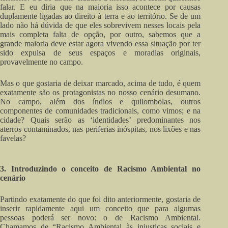
falar. E eu diria que na maioria isso acontece por causas
duplamente ligadas ao direito à terra e ao território. Se de um
lado não há dúvida de que eles sobrevivem nesses locais pela
mais completa falta de opção, por outro, sabemos que a
grande maioria deve estar agora vivendo essa situação por ter
sido expulsa de seus espaços e moradias originais,
provavelmente no campo.
Mas o que gostaria de deixar marcado, acima de tudo, é quem
exatamente são os protagonistas no nosso cenário desumano.
No campo, além dos índios e quilombolas, outros
componentes de comunidades tradicionais, como vimos; e na
cidade? Quais serão as ‘identidades’ predominantes nos
aterros contaminados, nas periferias inóspitas, nos lixões e nas
favelas?
3. Introduzindo o conceito de Racismo Ambiental no
cenário
Partindo exatamente do que foi dito anteriormente, gostaria de
inserir rapidamente aqui um conceito que para algumas
pessoas poderá ser novo: o de Racismo Ambiental.
Chamamos de “Racismo Ambiental às injustiças sociais e