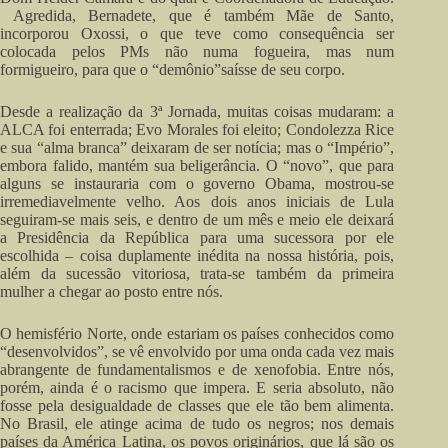
Agredida, Bernadete, que é também Mãe de Santo,
incorporou Oxossi, o que teve como consequência ser
colocada pelos PMs não numa fogueira, mas num
formigueiro, para que o “demônio”saísse de seu corpo.
Desde a realização da 3ª Jornada, muitas coisas mudaram: a
ALCA foi enterrada; Evo Morales foi eleito; Condolezza Rice
e sua “alma branca” deixaram de ser notícia; mas o “Império”,
embora falido, mantém sua beligerância. O “novo”, que para
alguns se instauraria com o governo Obama, mostrou-se
irremediavelmente velho. Aos dois anos iniciais de Lula
seguiram-se mais seis, e dentro de um mês e meio ele deixará
a Presidência da República para uma sucessora por ele
escolhida – coisa duplamente inédita na nossa história, pois,
além da sucessão vitoriosa, trata-se também da primeira
mulher a chegar ao posto entre nós.
O hemisfério Norte, onde estariam os países conhecidos como
“desenvolvidos”, se vê envolvido por uma onda cada vez mais
abrangente de fundamentalismos e de xenofobia. Entre nós,
porém, ainda é o racismo que impera. E seria absoluto, não
fosse pela desigualdade de classes que ele tão bem alimenta.
No Brasil, ele atinge acima de tudo os negros; nos demais
países da América Latina, os povos originários, que lá são os