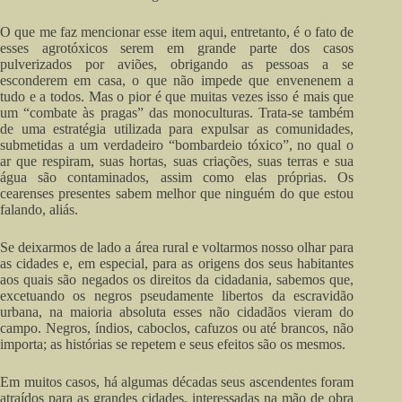
O que me faz mencionar esse item aqui, entretanto, é o fato de
esses agrotóxicos serem em grande parte dos casos
pulverizados por aviões, obrigando as pessoas a se
esconderem em casa, o que não impede que envenenem a
tudo e a todos. Mas o pior é que muitas vezes isso é mais que
um “combate às pragas” das monoculturas. Trata-se também
de uma estratégia utilizada para expulsar as comunidades,
submetidas a um verdadeiro “bombardeio tóxico”, no qual o
ar que respiram, suas hortas, suas criações, suas terras e sua
água são contaminados, assim como elas próprias. Os
cearenses presentes sabem melhor que ninguém do que estou
falando, aliás.
Se deixarmos de lado a área rural e voltarmos nosso olhar para
as cidades e, em especial, para as origens dos seus habitantes
aos quais são negados os direitos da cidadania, sabemos que,
excetuando os negros pseudamente libertos da escravidão
urbana, na maioria absoluta esses não cidadãos vieram do
campo. Negros, índios, caboclos, cafuzos ou até brancos, não
importa; as histórias se repetem e seus efeitos são os mesmos.
Em muitos casos, há algumas décadas seus ascendentes foram
atraídos para as grandes cidades, interessadas na mão de obra