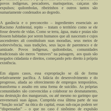
povos indígenas, pescadores, marisqueiras, caiçaras são
expulsos; quilombolas, ribeirinhos e outros tantos são
sumariamente condenados ao degredo.
A ganância e o preconceito – ingredientes essenciais ao
Racismo Ambiental, repito – tratam o território como se ele
fosse deserto de vidas. Como se terra, água, mata e praias não
fossem habitadas por serem humanos que ali nasceram e cujos
ascendentes ali constituíram suas moradias, seus meios de
sobrevivência, suas tradições, seus laços de parentesco e de
amizade. Povos indígenas, quilombolas, comunidades
tradicionais são meros “entraves” na paisagem, aos quais são
negados cidadania e direitos, começando pelo direito à própria
existência.
Em alguns casos, essa expropriação se dá de forma
relativamente pacífica. A falácia do desenvolvimento e do
progresso, aliada ao oferecimento de empregos temporários,
transforma o assalto em uma forma de suicídio. As próprias
comunidades são convencidas a colaborar no desmatamento,
na destruição dos manguezais, ou até mesmo no garimpo que
envenenará suas águas. Cumprida essa última parte de sua
“função social” na ótica do capital, essas sub-raças podem ser
“dispensadas” – o que no caso é sinônimo de expulsão