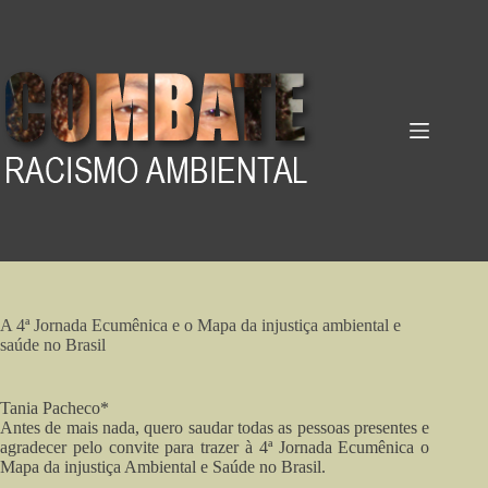
Pular
para
o
conteúdo
A 4ª Jornada Ecumênica e o Mapa da injustiça ambiental e
saúde no Brasil
Tania Pacheco*
Antes de mais nada, quero saudar todas as pessoas presentes e
agradecer pelo convite para trazer à 4ª Jornada Ecumênica o
Mapa da injustiça Ambiental e Saúde no Brasil.