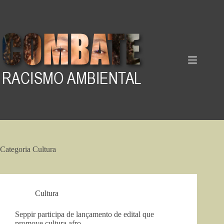
Pular
para
o
conteúdo
Categoria
Cultura
Cultura
Seppir participa de lançamento de edital que
promove cultura afro