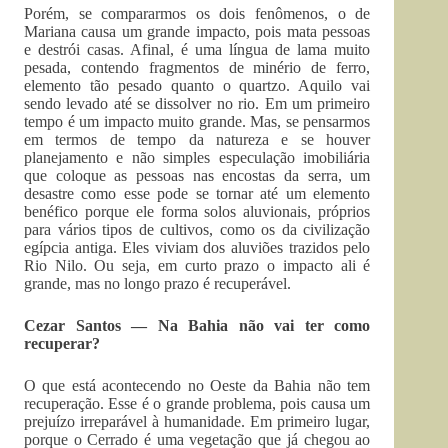
Porém, se compararmos os dois fenômenos, o de
Mariana causa um grande impacto, pois mata pessoas
e destrói casas. Afinal, é uma língua de lama muito
pesada, contendo fragmentos de minério de ferro,
elemento tão pesado quanto o quartzo. Aquilo vai
sendo levado até se dissolver no rio. Em um primeiro
tempo é um impacto muito grande. Mas, se pensarmos
em termos de tempo da natureza e se houver
planejamento e não simples especulação imobiliária
que coloque as pessoas nas encostas da serra, um
desastre como esse pode se tornar até um elemento
benéfico porque ele forma solos aluvionais, próprios
para vários tipos de cultivos, como os da civilização
egípcia antiga. Eles viviam dos aluviões trazidos pelo
Rio Nilo. Ou seja, em curto prazo o impacto ali é
grande, mas no longo prazo é recuperável.
Cezar Santos — Na Bahia não vai ter como
recuperar?
O que está acontecendo no Oeste da Bahia não tem
recuperação. Esse é o grande problema, pois causa um
prejuízo irreparável à humanidade. Em primeiro lugar,
porque o Cerrado é uma vegetação que já chegou ao