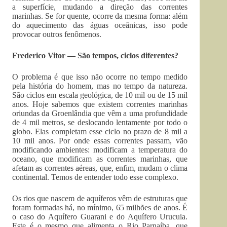
a su­perfície, mudando a direção das correntes
marinhas. Se for quente, ocorre da mesma forma: além
do aquecimento das águas oceânicas, isso pode
provocar outros fenômenos.
Frederico Vitor — São tempos, ciclos diferentes?
O problema é que isso não ocorre no tempo medido
pela história do homem, mas no tempo da natureza.
São ciclos em escala geológica, de 10 mil ou de 15 mil
anos. Hoje sabemos que existem correntes marinhas
oriundas da Groenlândia que vêm a uma profundidade
de 4 mil metros, se deslocando lentamente por todo o
globo. Elas completam esse ciclo no prazo de 8 mil a
10 mil anos. Por onde essas correntes passam, vão
modificando ambientes: modificam a temperatura do
oceano, que modificam as correntes marinhas, que
afetam as correntes aéreas, que, enfim, mudam o clima
continental. Temos de entender todo esse complexo.
Os rios que nascem de aquíferos vêm de estruturas que
foram formadas há, no mínimo, 65 milhões de anos. É
o caso do Aquífero Guarani e do Aquífero Urucuia.
Este é o mesmo que alimenta o Rio Par­naíba, que