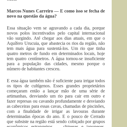
Marcos Nunes Carreiro — E como isso se fecha de
novo na questão da água?
Essa situação vem se agravando a cada dia, porque
novos polos incentivados pelo capital internacional
vão surgindo. Até chegar aos dias atuais, em que o
Aquífero Urucuia, que abastecia os rios da região, não
tem mais água para sustentá-los. Um rio que tinha
quatro metros de fundo em determinados locais, hoje
tem quatro centímetros. A água tornou-se insuficiente
para a população das cidades, mesmo porque o
número de habitantes cresceu.
E essa água também não é suficiente para irrigar todos
os tipos de cultígenos. Esses grandes proprietários
começaram então a lançar mão de uma série de
artimanhas, desviando um rio para cair em outro e
fazer represas ou cavando profundamente e desviando
as cabeceiras para essas cavas, chamadas de piscinões,
com a finalidade de irrigar as lavouras durante
determinadas épocas do ano. E o pouco de Cerrado
que subsiste na região está sendo cobiçado por grupos
econômicos estrangeiros — chineses e japoneses,