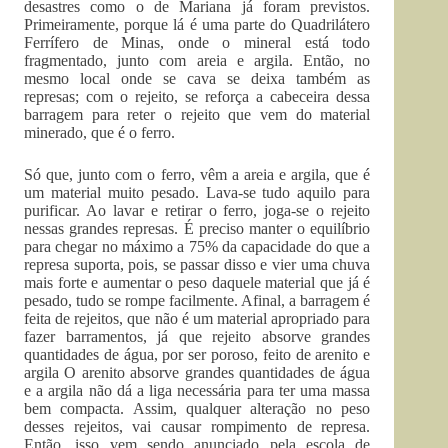
desastres como o de Mariana já foram previstos.
Primeiramente, porque lá é uma parte do Quadrilátero
Ferrífero de Minas, onde o mineral está todo
fragmentado, junto com areia e argila. Então, no
mesmo local onde se cava se deixa também as
represas; com o rejeito, se reforça a cabeceira dessa
barragem para reter o rejeito que vem do material
minerado, que é o ferro.
Só que, junto com o ferro, vêm a areia e argila, que é
um material muito pesado. Lava-se tudo aquilo para
purificar. Ao lavar e retirar o ferro, joga-se o rejeito
nessas grandes represas. É preciso manter o equilíbrio
para chegar no máximo a 75% da capacidade do que a
represa suporta, pois, se passar disso e vier uma chuva
mais forte e aumentar o peso daquele material que já é
pesado, tudo se rompe facilmente. Afinal, a barragem é
feita de rejeitos, que não é um material apropriado para
fazer barramentos, já que rejeito absorve grandes
quantidades de água, por ser poroso, feito de arenito e
argila O arenito absorve grandes quantidades de água
e a argila não dá a liga necessária para ter uma massa
bem compacta. Assim, qualquer alteração no peso
desses rejeitos, vai causar rompimento de represa.
Então, isso vem sendo anunciado pela escola de