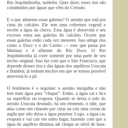
Rio Jequitinhonha, também. Quer dizer, esses rios são
constituídos por águas que vêm do Cerrado.
E o que alimenta essas galerias? O arenito que está por
cima do calcário. Ele tem uma cobertura vegetal e
recebe a água da chuva. Essa água é absorvida e seu
excesso entra nas galerias do calcário. Ocorre que
essas galerias estão cada vez menores. Isso atinge rios
como o Doce e o do Carmo — esse que passa por
Mariana e é afluente do Rio Doce. O Rio
Jequitinhonha já corre somente por uma parte de seu
trecho original. Isso faz com que o São Francisco, que
depende desses rios e das águas dos aquíferos Urucuia
e Bambuí, já tenham trechos em que se tornou possível
atravessá-lo a pé.
O fenômeno é o seguinte: o arenito mergulha e não
tem mais água para “chupar”. Então, a água cai e fica
na superfície ou evapora. Quando se deixa o solo do
arenito Urucuia desnudo, há um elemento, o silte, que
atua como um cimento por cima ou cria uma crosta de
argila que não deixa a água penetrar. Logo, a água cai,
evapora e vai cair em outro lugar, fazendo com que a
água do aquífero diminua até chegar ao nível de base.