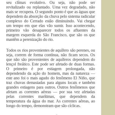
seu clímax evolutivo. Ou seja, não pode ser
revitalizado ou replantado. Uma vez degradado, não
mais se recupera. O segundo ponto é que as águas que
dependem da absorção da chuva pelo sistema radicular
complexo do Cerrado estão diminuindo. Vai chegar
um tempo em que elas vão sumir. Isso acontecendo,
primeiro vão desaparecer todos os afluentes da
margem esquerda do São Fran­cisco, que são os que
mantêm a perenização do rio.
Todos os rios provenientes de aquífero são perenes, ou
seja, correm de forma contínua, não ficam secos. Os
que não são provenientes de aquíferos dependem do
lençol freático. Este pode ser afetado de duas formas.
O primeiro é por estiagem prolongada, não
dependendo da ação do homem, mas da natureza —
este ano foi o mais agudo do fenômeno El Niño, que
traz chuvas demasiadas para alguns locais e também
grandes estiagens para outros. Outros fenômenos que
afetam as correntes aéreas — por sua vez afetadas
pelas correntes marítimas, que dependem da
temperatura da água do mar. As correntes aéreas, ao
longo do tempo, demonstram que são cíclicas.