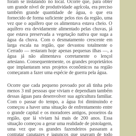
foram se instalando no local. Ocorre que, para obter
um grande nível de produtividade agrícola, era preciso
também grande quantidade de água, o que era
fornecido de forma suficiente pelos rios da região, uma
vez que o aquífero que os alimentava estava cheio. O
aquífero era devidamente alimentado pelas chuvas, já
que estava preservada a vegetação nativa que suga a
água da chuva. Com o desmatamento crescente em
larga escala na região, que devastou totalmente o
Cerrado — restaram hoje apenas pequenas ilhas —, a
água já não alimentava corretamente o lençol
artesiano. Conse­quen­temente, os grandes proprietários
que implantaram seus projetos econômicos na região
começaram a fazer uma espécie de guerra pela água.
Ocorre que cada pequeno povoado por ali tinha pelo
menos 3 mil pessoas que viviam e dependiam também
dessas águas para desenvolver sua agricultura familiar.
Com o passar do tempo, a água foi diminuindo e
começou a haver uma situação de enfrentamento entre
o grande capital e os moradores antigos, posseiros da
região, que lá viviam há mais de 200 anos. Essa
situação começou a gerar uma realidade de pistolagem,
uma vez que os grandes fazendeiros passaram a
contratar capatazes e jagunços que usavam de todo