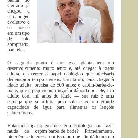
Cerrado já
chegou a
seu apogeu
evolutivo e
só nasce
em um tipo
de solo
apropriado
para ela.
O segundo ponto é que essa planta tem um
desenvolvimento muito lento e, até chegar à idade
adulta, e exercer o papel ecológico que precisaria
demandaria tempo demais. Um buriti, para chegar à
idade adulta, precisa de 500 anos; o capim-barba-de-
bode, que é pequenino, ninguém dá nada por ele, fica
adulto com mil anos de idade — sua raiz é uma
esponja que se infiltra pelo solo e guarda grande
capacidade de água para alimentar os lençóis
subterrâneos.
Então me diga: quem hoje teria tecnologia para fazer
muda de capim-barba-de-bode? Primei­ramente,
ninguém se interessa por isso, porque não dá lucro; em