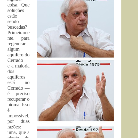
coisa. Que
soluções
estão
sendo
buscadas?
Primeirame
nte, para
regenerar
algum
aquífero do
Cerrado —
e a maioria
dos
aquíferos
está no
Cerrado —
é preciso
recuperar o
bioma. Isso
é
impossível,
por duas
razões:
uma, que a
planta do