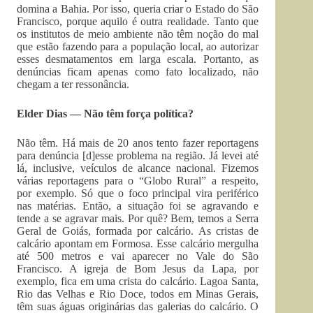
domina a Bahia. Por isso, queria criar o Estado do São
Francisco, porque aquilo é outra realidade. Tanto que
os institutos de meio ambiente não têm noção do mal
que estão fazendo para a população local, ao autorizar
esses desmatamentos em larga escala. Portanto, as
denúncias ficam apenas como fato localizado, não
chegam a ter ressonância.
Elder Dias — Não têm força política?
Não têm. Há mais de 20 anos tento fazer reportagens
para denúncia [d]esse problema na região. Já levei até
lá, inclusive, veículos de alcance nacional. Fizemos
várias reportagens para o “Globo Rural” a respeito,
por exemplo. Só que o foco principal vira periférico
nas matérias. Então, a situação foi se agravando e
tende a se agravar mais. Por quê? Bem, temos a Serra
Geral de Goiás, formada por calcário. As cristas de
calcário apontam em Formosa. Esse calcário mergulha
até 500 metros e vai aparecer no Vale do São
Francisco. A igreja de Bom Jesus da Lapa, por
exemplo, fica em uma crista do calcário. Lagoa Santa,
Rio das Velhas e Rio Doce, todos em Minas Gerais,
têm suas águas originárias das galerias do calcário. O