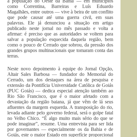
a população do Oeste da Bahia — em municípios
como Correntina, Barreiras e Luís Eduardo
Magalhães, entre outros — vive à beira de um conflito
que pode causar até uma guerra civil, em suas
palavras. Ele já denunciou a situação em artigo
publicado neste jornal no mês passado e volta a
afirmar: é preciso que as autoridades se voltem para
salvar a população esquecida daquela região, bem
como o pouco de Cerrado que sobrou, da pressão dos
grandes grupos multinacionais que tomaram conta das
terras.
Neste novo depoimento à equipe do Jornal Opção,
Altair Sales Barbosa — fundador do Memorial do
Cerrado, um dos destaques na área de pesquisa e
extensão da Pontifícia Universidade Católica de Goiás
(PUC Goiás) — dedica especial atenção também ao
Rio São Francisco, que é o maior afetado com a
devastação da região baiana, já que vêm de lá seus
afluentes da margem esquerda. A transposição do rio,
levada adiante pelo governo federal, será o golpe fatal
no Velho Chico. “É algo muito mais sério do que se
pode imaginar”, resume. Uma entrevista para ser lida
por governantes — especialmente os da Bahia e de
Goiás, este o maior Esta­do em superfície proporcional