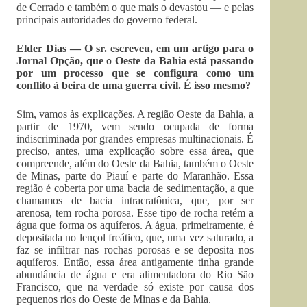
de Cerrado e também o que mais o devastou — e pelas
prin­ci­pais autoridades do governo federal.
Elder Dias — O sr. escreveu, em um artigo para o
Jornal Opção, que o Oeste da Bahia está passando
por um processo que se configura como um
conflito à beira de uma guerra civil. É isso mesmo?
Sim, vamos às explicações. A região Oeste da Bahia, a
partir de 1970, vem sendo ocupada de forma
indiscriminada por grandes empresas multinacionais. É
preciso, antes, uma explicação sobre essa área, que
compreende, além do Oeste da Bahia, também o Oeste
de Minas, parte do Piauí e parte do Maranhão. Essa
região é coberta por uma bacia de sedimentação, a que
chamamos de bacia intracratônica, que, por ser
arenosa, tem rocha porosa. Esse tipo de rocha retém a
água que forma os aquíferos. A água, primeiramente, é
depositada no lençol freático, que, uma vez saturado, a
faz se infiltrar nas rochas porosas e se deposita nos
aquíferos. Então, essa área antigamente tinha grande
abundância de água e era alimentadora do Rio São
Francisco, que na verdade só existe por causa dos
pequenos rios do Oeste de Minas e da Bahia.