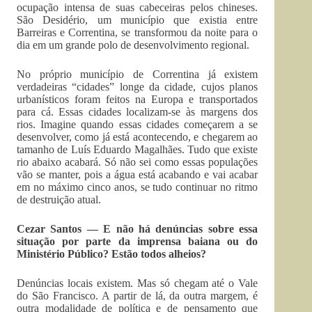
ocupação intensa de suas cabeceiras pelos chineses.
São Desidério, um município que existia entre
Barreiras e Correntina, se transformou da noite para o
dia em um grande polo de desenvolvimento regional.
No próprio município de Cor­rentina já existem
verdadeiras “cidades” longe da cidade, cujos planos
urbanísticos foram feitos na Europa e transportados
para cá. Essas cidades localizam-se às margens dos
rios. Imagine quando essas cidades começarem a se
desenvolver, como já está acontecendo, e chegarem ao
tamanho de Luís Eduardo Magalhães. Tudo que existe
rio abaixo acabará. Só não sei como essas populações
vão se manter, pois a água está acabando e vai acabar
em no máximo cinco anos, se tudo continuar no ritmo
de destruição atual.
Cezar Santos — E não há denúncias sobre essa
situação por parte da imprensa baiana ou do
Ministério Público? Estão todos alheios?
Denúncias locais existem. Mas só chegam até o Vale
do São Francisco. A partir de lá, da outra margem, é
outra modalidade de política e de pensamento que