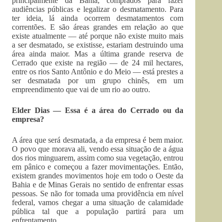
principalmente da Bahia, comprados para fazer
audiências públicas e legalizar o desmatamento. Para
ter ideia, lá ainda ocorrem desmatamentos com
correntões. E são áreas grandes em relação ao que
existe atualmente — até porque não existe muito mais
a ser desmatado, se existisse, estariam destruindo uma
área ainda maior. Mas a última grande reserva de
Cerrado que existe na região — de 24 mil hectares,
entre os rios Santo Antônio e do Meio — está prestes a
ser desmatada por um grupo chinês, em um
empreendimento que vai de um rio ao outro.
Elder Dias — Essa é a área do Cerrado ou da
empresa?
A área que será desmatada, a da empresa é bem maior.
O povo que morava ali, vendo essa situação de a água
dos rios minguarem, assim como sua vegetação, entrou
em pânico e começou a fazer movimentações. Então,
existem grandes movimentos hoje em todo o Oeste da
Bahia e de Minas Gerais no sentido de enfrentar essas
pessoas. Se não for tomada uma providência em nível
federal, vamos chegar a uma situação de calamidade
pública tal que a população partirá para um
enfrentamento.