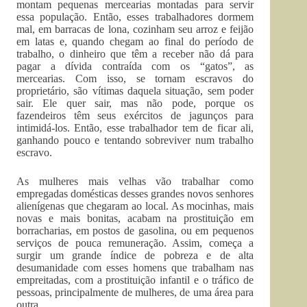
montam pequenas mercearias montadas para servir
essa população. Então, esses trabalhadores dormem
mal, em barracas de lona, cozinham seu arroz e feijão
em latas e, quando chegam ao final do período de
trabalho, o dinheiro que têm a receber não dá para
pagar a dívida contraída com os “gatos”, as
mercearias. Com isso, se tornam escravos do
proprietário, são vítimas daquela situação, sem poder
sair. Ele quer sair, mas não pode, porque os
fazendeiros têm seus exércitos de jagunços para
intimidá-los. Então, esse trabalhador tem de ficar ali,
ganhando pouco e tentando sobreviver num trabalho
escravo.
As mulheres mais velhas vão trabalhar como
empregadas do­mésticas desses grandes novos senhores
alienígenas que chegaram ao local. As mocinhas, mais
novas e mais bonitas, acabam na prostituição em
borracharias, em postos de gasolina, ou em pequenos
serviços de pouca remuneração. Assim, começa a
surgir um grande índice de pobreza e de alta
desumanidade com esses homens que trabalham nas
empreitadas, com a prostituição infantil e o tráfico de
pessoas, principalmente de mulheres, de uma área para
outra.