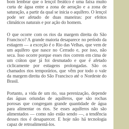
bom lembrar que o lençol freático é uma faixa muito
curta de água entre a zona de aeração e a zona de
saturação, a partir da qual se inicia o aquífero. O lençol
pode ser afetado de duas maneiras: por efeitos
climáticos naturais e por ação do homem.
O que ocorre com os rios da margem direita do São
Francisco? A grande maioria desaparece no período da
estiagem — a exceção é o Rio das Velhas, que vem de
um aquífero que nasce no Cerrado e, por isso, não
seca. Isso ocorre porque esses rios correm em cima de
um cráton que já foi desmatado e que é afetado
ciclicamente por estiagens prolongadas. São os
chamados rios temporários, que vêm por todo o vale
da margem direita do São Francisco até o Nordeste do
Brasil.
Portanto, a vida de um rio, sua perenização, depende
das águas oriundas de aquíferos, que são rochas
porosas que congregam grande quantidade de água
para alimentar os rios. Se esses aquíferos não são
alimentados — como não estão sendo —, a tendência
desses rios é desaparecer. E hoje não há tecnologia
capaz de retroalimentá-los.