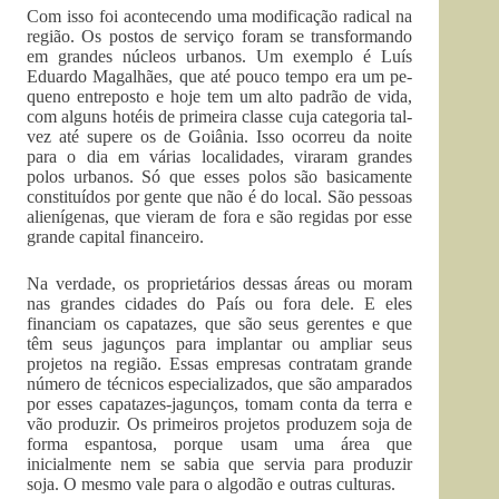
Com isso foi acontecendo uma modificação radical na
região. Os postos de serviço foram se transformando
em grandes núcleos urbanos. Um exemplo é Luís
Eduardo Maga­lhães, que até pouco tempo era um pe­
queno entreposto e hoje tem um al­to padrão de vida,
com alguns ho­téis de primeira classe cuja categoria tal­­
vez até supere os de Goiânia. Isso ocorreu da noite
para o dia em várias localidades, viraram grandes
polos ur­banos. Só que esses polos são basicamente
constituídos por gente que não é do local. São pessoas
alienígenas, que vieram de fora e são regidas por esse
grande capital financeiro.
Na verdade, os proprietários dessas áreas ou moram
nas grandes cidades do País ou fora dele. E eles
financiam os capatazes, que são seus gerentes e que
têm seus jagunços para implantar ou ampliar seus
projetos na região. Essas empresas contratam grande
número de técnicos especializados, que são amparados
por esses capatazes-jagunços, tomam conta da terra e
vão produzir. Os primeiros projetos produzem soja de
forma espantosa, porque usam uma área que
inicialmente nem se sabia que servia para produzir
soja. O mesmo vale para o algodão e outras culturas.