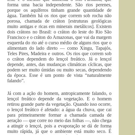
forma uma bacia independente. São rios perenes,
porque os aquíferos tinham grande quantidade de
água. Também há os rios que correm sob rocha não
porosa, chamada de cráton [estruturas geológicas
muito antigas e ricas em minerais metálicos]. Existem
dois crátons no Brasil: o cráton do leste do Rio São
Francisco e o cráton do Amazonas, que vai da margem
esquerda do rio até o curso médio de alguns rios que o
alimentam do lado direto — como Xingu, Tapajós,
Teles Pires, Madeira e outros. Os rios que correm sob
o cráton dependem do lençol freático. Já o lençol
depende, antes, das mudanças climáticas cíclicas, que
podem ser muito úmidas ou muito secas, dependendo
da época. Esse é um ponto de vista “naturalmente
falando”.
Já com a ação do homem, antropicamente falando, o
lençol freático depende da vegetação. E o homem
retirou grande parte da vegetação. Quando isso ocorre,
o lençol freático é afetado: a água da chuva, que cai
para primeiramente formar a chamada camada de
aeração — que corre no meio das folhas —, não chega
a atingir o lençol, pois a evaporação se dá de forma
muito rápida, já que o ambiente está muito seco. É