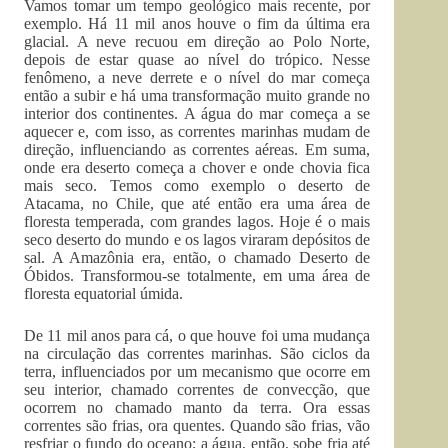
Vamos tomar um tempo geológico mais recente, por
exemplo. Há 11 mil anos houve o fim da última era
glacial. A neve recuou em direção ao Polo Norte,
depois de estar quase ao nível do trópico. Nesse
fenômeno, a neve derrete e o nível do mar começa
então a subir e há uma transformação muito grande no
interior dos continentes. A água do mar começa a se
aquecer e, com isso, as correntes marinhas mudam de
direção, influenciando as correntes aéreas. Em suma,
onde era deserto começa a chover e onde chovia fica
mais seco. Temos como exemplo o deserto de
Atacama, no Chile, que até então era uma área de
floresta temperada, com grandes lagos. Hoje é o mais
seco deserto do mundo e os lagos viraram depósitos de
sal. A Amazônia era, então, o chamado Deserto de
Óbidos. Transformou-se totalmente, em uma área de
floresta equatorial úmida.
De 11 mil anos para cá, o que houve foi uma mudança
na circulação das correntes marinhas. São ciclos da
terra, influenciados por um mecanismo que ocorre em
seu interior, chamado correntes de convecção, que
ocorrem no chamado manto da terra. Ora essas
correntes são frias, ora quentes. Quando são frias, vão
resfriar o fundo do oceano; a água, então, sobe fria até