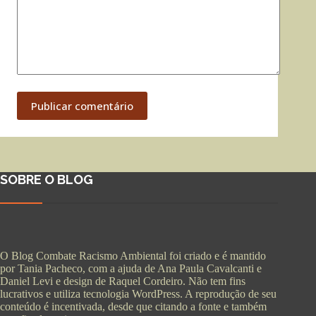
Publicar comentário
SOBRE O BLOG
O Blog Combate Racismo Ambiental foi criado e é mantido
por Tania Pacheco, com a ajuda de Ana Paula Cavalcanti e
Daniel Levi e design de Raquel Cordeiro. Não tem fins
lucrativos e utiliza tecnologia WordPress. A reprodução de seu
conteúdo é incentivada, desde que citando a fonte e também