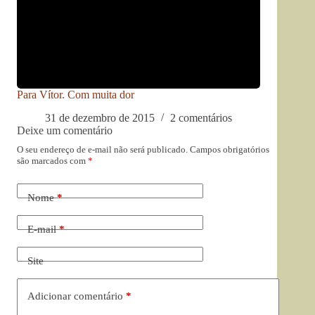
Para Vítor. Com muita dor
31 de dezembro de 2015
2 comentários
Deixe um comentário
O seu endereço de e-mail não será publicado.
Campos obrigatórios
são marcados com
*
Nome
*
E-mail
*
Site
Adicionar comentário
*