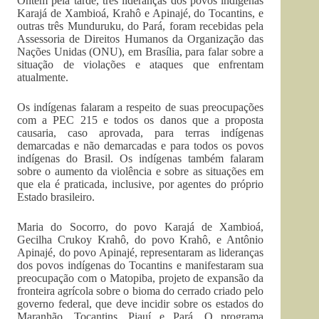
Ontem pela tarde, três lideranças dos povos indígenas
Karajá de Xambioá, Krahô e Apinajé, do Tocantins, e
outras três Munduruku, do Pará, foram recebidas pela
Assessoria de Direitos Humanos da Organização das
Nações Unidas (ONU), em Brasília, para falar sobre a
situação de violações e ataques que enfrentam
atualmente.
Os indígenas falaram a respeito de suas preocupações
com a PEC 215 e todos os danos que a proposta
causaria, caso aprovada, para terras indígenas
demarcadas e não demarcadas e para todos os povos
indígenas do Brasil. Os indígenas também falaram
sobre o aumento da violência e sobre as situações em
que ela é praticada, inclusive, por agentes do próprio
Estado brasileiro.
Maria do Socorro, do povo Karajá de Xambioá,
Gecilha Crukoy Krahô, do povo Krahô, e Antônio
Apinajé, do povo Apinajé, representaram as lideranças
dos povos indígenas do Tocantins e manifestaram sua
preocupação com o Matopiba, projeto de expansão da
fronteira agrícola sobre o bioma do cerrado criado pelo
governo federal, que deve incidir sobre os estados do
Maranhão, Tocantins, Piauí e Pará. O programa