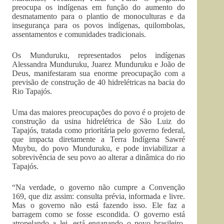
preocupa os indígenas em função do aumento do
desmatamento para o plantio de monoculturas e da
insegurança para os povos indígenas, quilombolas,
assentamentos e comunidades tradicionais.
Os Munduruku, representados pelos indígenas
Alessandra Munduruku, Juarez Munduruku e João de
Deus, manifestaram sua enorme preocupação com a
previsão de construção de 40 hidrelétricas na bacia do
Rio Tapajós.
Uma das maiores preocupações do povo é o projeto de
construção da usina hidrelétrica de São Luiz do
Tapajós, tratada como prioritária pelo governo federal,
que impacta diretamente a Terra Indígena Sawré
Muybu, do povo Munduruku, e pode inviabilizar a
sobrevivência de seu povo ao alterar a dinâmica do rio
Tapajós.
“Na verdade, o governo não cumpre a Convenção
169, que diz assim: consulta prévia, informada e livre.
Mas o governo não está fazendo isso. Ele faz a
barragem como se fosse escondida. O governo está
atropelando a lei, está enganando o povo brasileiro.